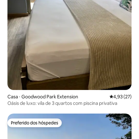
Casa ⋅ Goodwood Park Extension
4,93 de uma a
4,93 (27)
Oásis de luxo: vila de 3 quartos com piscina privativa
Preferido dos hóspedes
Preferido dos hóspedes