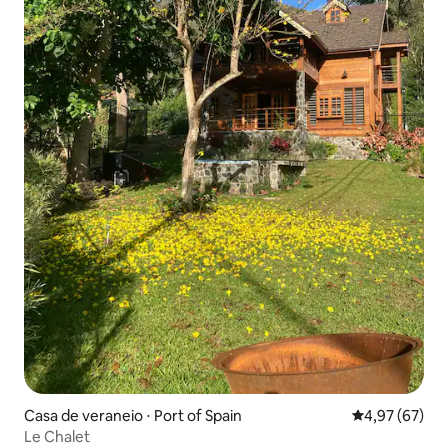
Casa de veraneio ⋅ Port of Spain
4,97 de uma a
4,97 (67)
Le Chalet