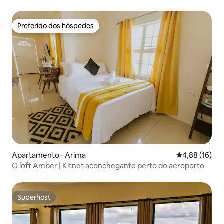
Preferido dos hóspedes
Preferido dos hóspedes
Apartamento ⋅ Arima
4,88 de uma a
4,88 (16)
O loft Amber | Kitnet aconchegante perto do aeroporto
Superhost
Superhost