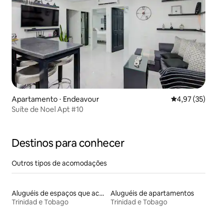
Apartamento ⋅ Endeavour
4,97 de uma a
4,97 (35)
Suíte de Noel Apt #10
Destinos para conhecer
Outros tipos de acomodações
Aluguéis de espaços que aceitam animais de estimação
Aluguéis de apartamentos
Trinidad e Tobago
Trinidad e Tobago