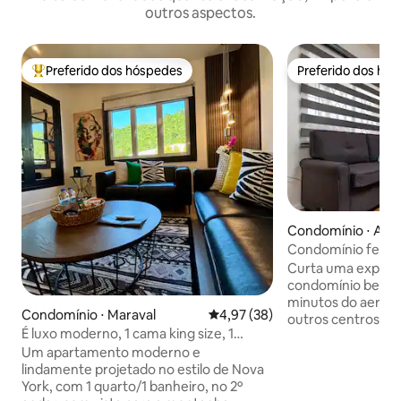
outros aspectos.
Preferido dos hóspedes
Preferido dos hó
Entre os melhores preferidos dos hóspedes
Preferido dos hó
Condomínio ⋅ Aro
Condomínio fecha
quarto perto do A
Curta uma experiê
condomínio bem-lo
minutos do aeropor
Condomínio ⋅ Maraval
4,97 de uma avaliação média de
4,97 (38)
outros centros com
É luxo moderno, 1 cama king size, 1
minutos da cidade 
banheiro com vista
Um apartamento moderno e
Excelente para via
lindamente projetado no estilo de Nova
retiro para casais/amigos
York, com 1 quarto/1 banheiro, no 2º
nosso Quarto Pri