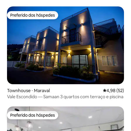
academia
Preferido dos hóspedes
Preferido dos hóspedes
Townhouse ⋅ Maraval
4,98 de uma a
4,98 (52)
Vale Escondido — Samaan 3 quartos com terraço e piscina
Preferido dos hóspedes
Preferido dos hóspedes