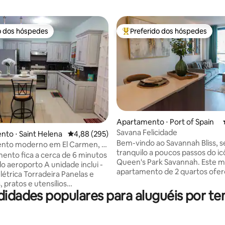
o dos hóspedes
Preferido dos hóspedes
o dos hóspedes
Entre os melhores preferidos d
édia de 5, 147 avaliações
Apartamento ⋅ Port of Spain
Savana Felicidade
to ⋅ Saint Helena
4,88 de uma avaliação média de 5, 295 avalia
4,88 (295)
Bem-vindo ao Savannah Bliss, s
nto moderno em El Carmen, a
tranquilo a poucos passos do ic
 do aeroporto. (Up#4)
ento fica a cerca de 6 minutos
Queen's Park Savannah. Este 
orto A unidade inclui -
apartamento de 2 quartos ofe
adeira Panelas e
móveis aconchegantes, uma c
s, pratos e utensílios
totalmente equipada e camas 
didades populares para aluguéis por 
ira 1 cama queen size Sofá-
com lençóis premium para uma
tranquila. Perfeito para famílias
eículo Ar-condicionado Portão
pequenos grupos, está
o Câmeras de segurança Wi-Fi