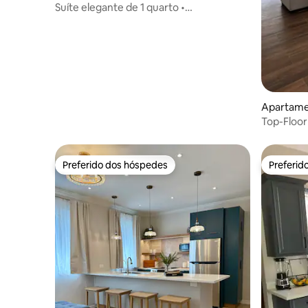
Suíte elegante de 1 quarto •
Aconchegante • Segura • Relaxante
Apartamen
Top-Floo
Preferido dos hóspedes
Preferid
Preferido dos hóspedes
Preferid