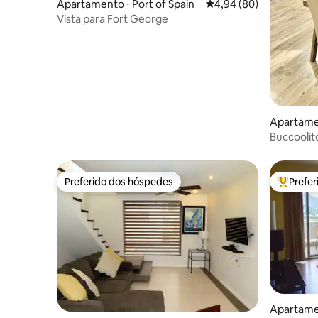
Apartamento ⋅ Port of Spain
4,94 de uma avaliação 
4,94 (80)
Vista para Fort George
Apartame
Buccooli
com piscin
Preferido dos hóspedes
Prefe
Preferido dos hóspedes
Entre os
Apartamen