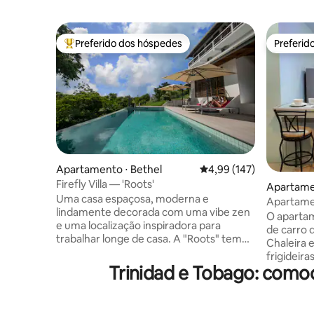
Preferido dos hóspedes
Preferid
Entre os melhores preferidos dos hóspedes
Preferid
Apartamento ⋅ Bethel
4,99 de uma avaliação m
4,99 (147)
Firefly Villa — 'Roots'
Apartamen
Uma casa espaçosa, moderna e
Apartame
lindamente decorada com uma vibe zen
6 minutos
O apartam
e uma localização inspiradora para
de carro do aerop
trabalhar longe de casa. A "Roots" tem
Chaleira elétrica Torr
dois quartos duplos aconchegantes,
frigideira
espaços de trabalho confortáveis e
Trinidad e Tobago: como
Sanduiche
cozinha totalmente equipada com ilha de
cama 1 banheiro Closet Estacionamento
cozinha e geladeira de luxo dupla frontal,
para um v
banheiros privativos e pisos de madeira.
eletrônic