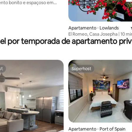
nto bonito e espaçoso em
média de 5, 74 avaliações
k Place
Apartamento ⋅ Lowlands
El Romeo, Casa Josepha | 10 mi
el por temporada de apartamento priv
carro até as praias!
st
Superhost
st
Superhost
média de 5, 76 avaliações
Apartamento ⋅ Port of Spain