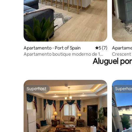
Apartamento ⋅ Port of Spain
5 de uma avaliação
5 (7)
Apartame
Apartamento boutique moderno de 1
Crescent
Aluguel po
quarto | Savannah
Superhost
Superho
Superhost
Superho