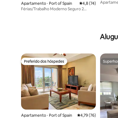
Apartame
Apartamento ⋅ Port of Spain
4,8 de uma avaliação 
4,8 (74)
Woodbroo
Férias/Trabalho Moderno Seguro 2
Quartos, Cozinha, Wi-Fi, Piscina
Alugu
Preferido dos hóspedes
Superho
Preferido dos hóspedes
Superho
Apartamento ⋅ Port of Spain
4,79 de uma avaliação 
4,79 (76)