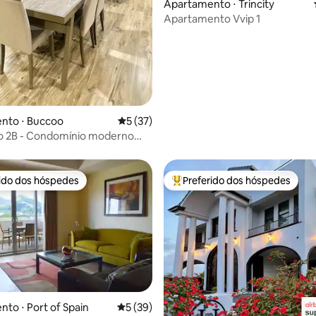
média de 5, 80 avaliações
Apartamento ⋅ Trincity
Apartamento Vvip 1
nto ⋅ Buccoo
5 de uma avaliação média de 5, 37 avalia
5 (37)
to 2B - Condomínio moderno
a | Perto da praia
rido dos hóspedes
Preferido dos hóspedes
 melhores preferidos dos hóspedes
Entre os melhores preferidos d
to ⋅ Port of Spain
5 de uma avaliação média de 5, 39 avalia
5 (39)