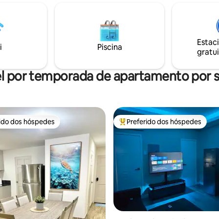
convenientemente localizado p
 TV Fogão Geladeira
principais atrações, restaurante
as Máquina de lavar e secar
noturna. Seja visitando o Carna
negócios ou de lazer, Savannah B
supermercados, posto de
base perfeita para relaxar e cri
Estac
farmácia, fast food,
i
Piscina
memórias duradouras.
gratui
tes, escolas, pubs, shoppings,
de pássaros, etc. *Proibido
l por temporada de apartamento por
rido dos hóspedes
Preferido dos hóspedes
 melhores preferidos dos hóspedes
Entre os melhores preferidos d