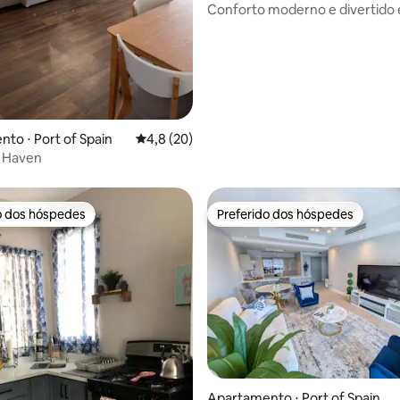
Conforto moderno e divertido
Woodbrook | Localização privil
to ⋅ Port of Spain
4,8 de uma avaliação média de 5, 20 avalia
4,8 (20)
r Haven
o dos hóspedes
Preferido dos hóspedes
o dos hóspedes
Preferido dos hóspedes
Apartamento ⋅ Port of Spain