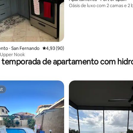
Oásis de luxo com 2 camas e 2 
 média de 5, 7 avaliações
nto ⋅ San Fernando
4,93 de uma avaliação média de 5, 90 avalia
4,93 (90)
 Upper Nook
r temporada de apartamento com hi
st
st