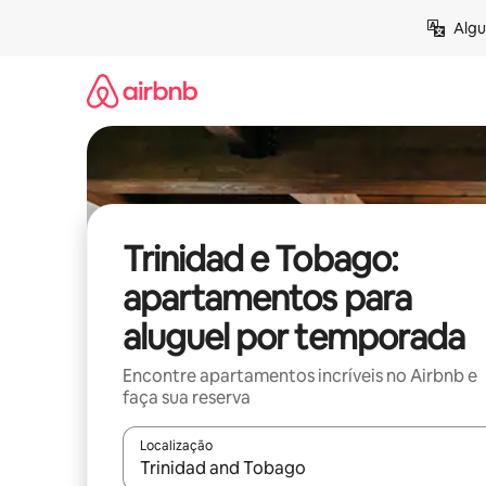
Pular
Algu
para
o
conteúdo
Trinidad e Tobago:
apartamentos para
aluguel por temporada
Encontre apartamentos incríveis no Airbnb e
faça sua reserva
Localização
Quando os resultados estiverem disponíveis, expl