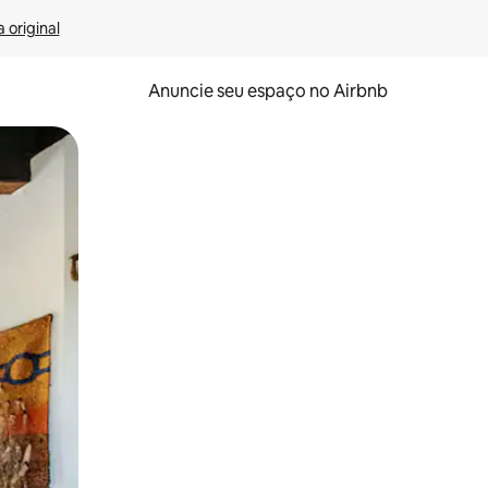
 original
Anuncie seu espaço no Airbnb
 deslizando o dedo na tela.