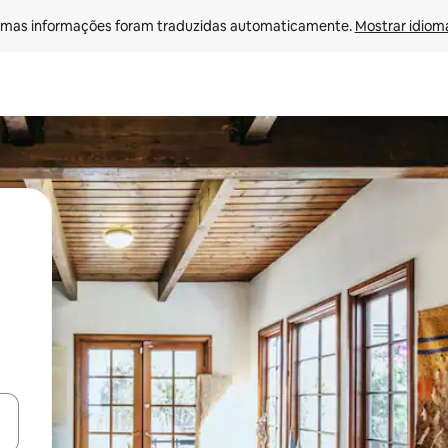
mas informações foram traduzidas automaticamente. 
Mostrar idioma
ore-os usando as seta para cima e para baixo do teclado ou tocando e