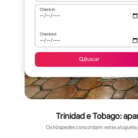
Check-in
Checkout
Buscar
Trinidad e Tobago: ap
Os hóspedes concordam: estes aluguéis 