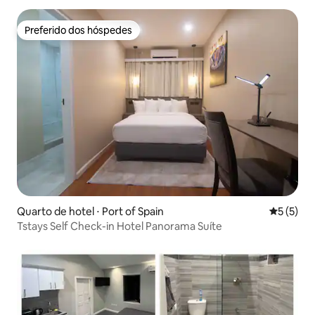
Preferido dos hóspedes
Preferido dos hóspedes
Quarto de hotel ⋅ Port of Spain
5 de uma 
5 (5)
Tstays Self Check-in Hotel Panorama Suíte