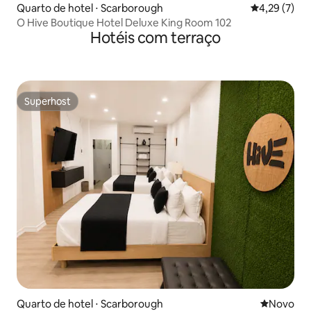
Quarto de hotel ⋅ Scarborough
4,29 de uma 
4,29 (7)
O Hive Boutique Hotel Deluxe King Room 102
Hotéis com terraço
Superhost
Superhost
Quarto de hotel ⋅ Scarborough
Novo lugar
Novo