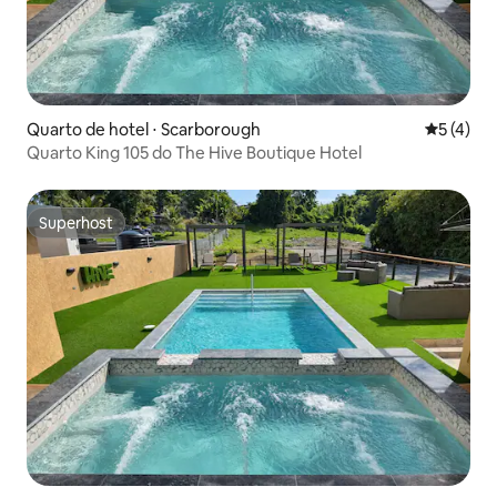
Quarto de hotel ⋅ Scarborough
5 de uma 
5 (4)
Quarto King 105 do The Hive Boutique Hotel
Superhost
Superhost