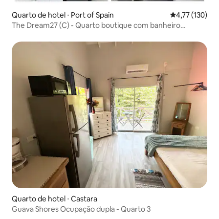
Quarto de hotel ⋅ Port of Spain
4,77 de uma av
4,77 (130)
The Dream27 (C) - Quarto boutique com banheiro
privativo/kit
Quarto de hotel ⋅ Castara
Guava Shores Ocupação dupla - Quarto 3