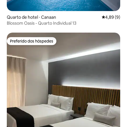
Quarto de hotel ⋅ Canaan
4,89 de uma 
4,89 (9)
Blossom Oasis - Quarto Individual 13
Preferido dos hóspedes
Preferido dos hóspedes