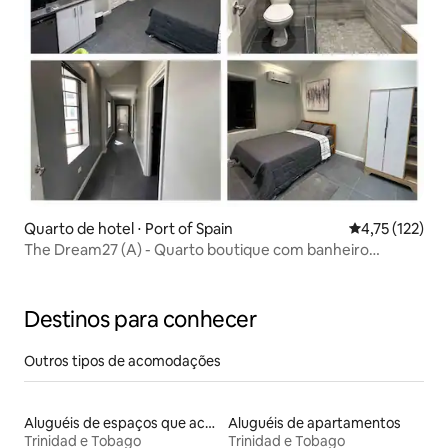
Quarto de hotel ⋅ Port of Spain
4,75 de uma av
4,75 (122)
The Dream27 (A) - Quarto boutique com banheiro
privativo/kit
Destinos para conhecer
Outros tipos de acomodações
Aluguéis de espaços que aceitam animais de estimação
Aluguéis de apartamentos
Trinidad e Tobago
Trinidad e Tobago