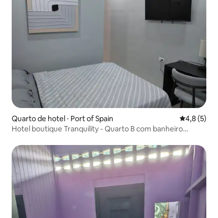
Quarto de hotel ⋅ Port of Spain
4,8 de uma 
4,8 (5)
Hotel boutique Tranquility - Quarto B com banheiro
privativo