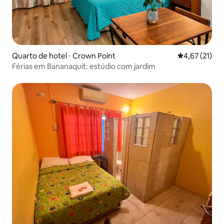
Quarto de hotel ⋅ Crown Point
4,67 de uma a
4,67 (21)
Férias em Bananaquit: estúdio com jardim