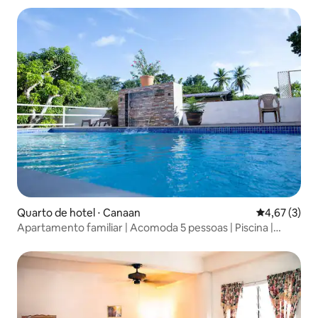
Quarto de hotel ⋅ Canaan
4,67 de uma 
4,67 (3)
Apartamento familiar | Acomoda 5 pessoas | Piscina |
Canaan Tobago