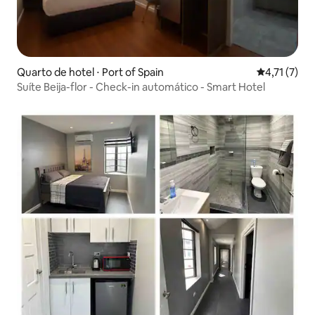
Quarto de hotel ⋅ Port of Spain
4,71 de uma 
4,71 (7)
Suíte Beija-flor - Check-in automático - Smart Hotel