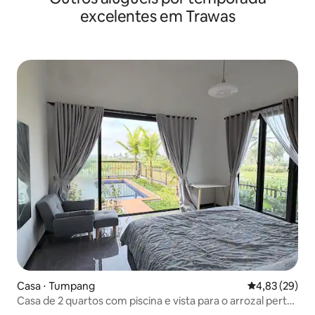
excelentes em Trawas
Casa ⋅ Tumpang
4,83 de uma a
4,83 (29)
Casa de 2 quartos com piscina e vista para o arrozal perto
de Bromo