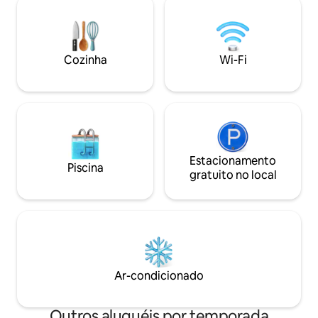
hóspedes gostaram
Apenas 2 minutos para o parque elpico e
total (sem vizinho
shopping elpico, e 7 minutos para o
barulhentos) As vi
centro da cidade de Malang. Entre em
paisagens e jardi
contato com nosso IG no nome de
Cozinha
Wi-Fi
e luxuoso O charm
usuário: austinville.bnb16
Estacionamento
Piscina
gratuito no local
Ar-condicionado
Outros aluguéis por temporada