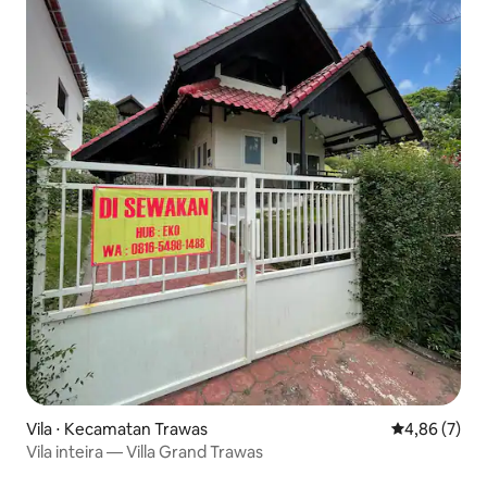
Vila ⋅ Kecamatan Trawas
4,86 de uma 
4,86 (7)
Vila inteira — Villa Grand Trawas