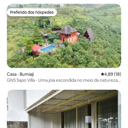
Preferido dos hóspedes
Preferido dos hóspedes
Casa ⋅ Bumiaji
4,89 de uma a
4,89 (18)
GNS Sapo Villa - Uma joia escondida no meio da natureza
de Bumiaji