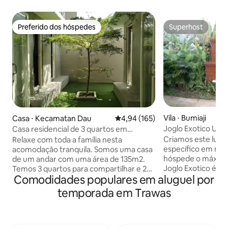
Preferido dos hóspedes
Superhost
Preferido dos hóspedes
Superhost
Vila ⋅ Bumiaji
Casa ⋅ Kecamatan Dau
4,94 de uma avaliação média de 
4,94 (165)
Joglo Exotico Um lugar único e
Casa residencial de 3 quartos em
maravilhoso
Austinville com quintal.
Criamos este lug
Relaxe com toda a família nesta
específico em men
acomodação tranquila. Somos uma casa
hóspede o máximo
de um andar com uma área de 135m2.
Joglo Exotico é r
Temos 3 quartos para compartilhar e 2
Comodidades populares em aluguel por
romântico. Constr
banheiros e um belo quintal para
propositadamente
desfrutar. Nosso espaço está localizado
temporada em Trawas
querem nada menos 
no local residencial de Austinville,
fornecemos 2 ca
Malang. 30 minutos se você quiser ir
king size e um sof
para o Batu. 8 minutos para o café Nara,
para 3 pessoas no máx
uma das cafeterias estéticas de Malang.