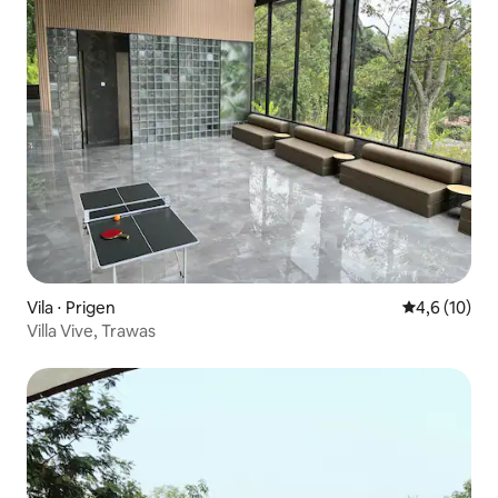
Vila ⋅ Prigen
4,6 de uma a
4,6 (10)
Villa Vive, Trawas