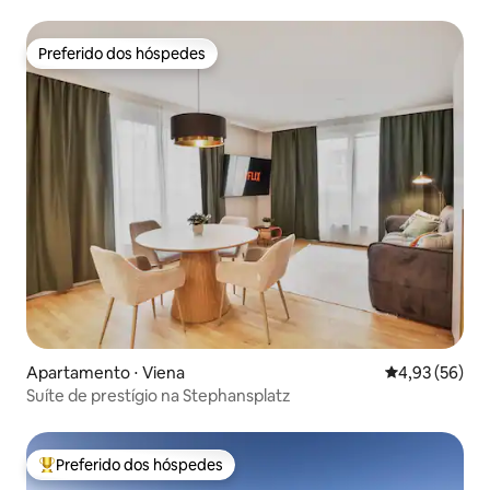
Preferido dos hóspedes
Preferido dos hóspedes
Apartamento ⋅ Viena
4,93 de uma a
4,93 (56)
Suíte de prestígio na Stephansplatz
Preferido dos hóspedes
Entre os melhores preferidos dos hóspedes