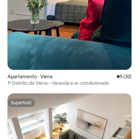
Apartamento ⋅ Viena
5 de uma a
5 (32)
1º Distrito de Viena – Varanda e ar-condicionado
Superhost
Superhost