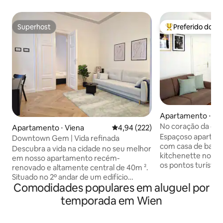
Superhost
Preferido dos 
Superhost
Entre os melhore
Apartamento ⋅ Vi
No coração da ci
Apartamento ⋅ Viena
4,94 de uma avaliação média de 
4,94 (222)
Espaçoso apartam
Downtown Gem | Vida refinada
com casa de banho
Descubra a vida na cidade no seu melhor
kitchenette no co
em nosso apartamento recém-
os pontos turístic
renovado e altamente central de 40m ².
estão a uma curta 
Situado no 2º andar de um edifício
poucos minutos. Luxuoso apto de 50 m²,
Comodidades populares em aluguel por
histórico, este espaço exclusivo possui
localizado centra
uma espaçosa sala de estar, quarto
temporada em Wien
cidade, a 5 minuto
confortável, banheiro com vaso sanitário
St. Stephan, 1 quar
e uma cozinha bem equipada. As
cama na sala de e