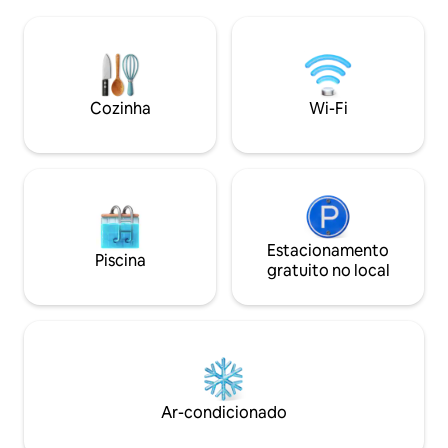
comodidades adicionais incluem um
pessoas, berço s
sofá-cama, TV, WLAN, máquina de lavar
compacta totalme
roupa e uma cozinha completa. Todas as
máquina de lavar 
suas necessidades diárias, lojas, cafés e
chuveiro, máquina 
restaurantes bem ao virar da esquina.
satélite,internet 
Mergulhe em arte, cultura, compras e
Cozinha
Wi-Fi
pontos turísticos a poucos passos de
distância.
Estacionamento
Piscina
gratuito no local
Ar-condicionado