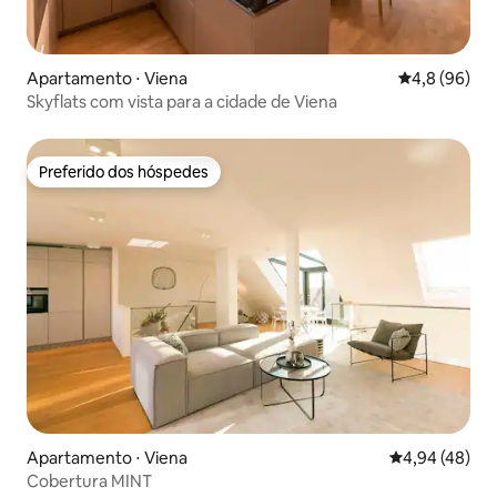
Apartamento ⋅ Viena
4,8 de uma a
4,8 (96)
Skyflats com vista para a cidade de Viena
Preferido dos hóspedes
Preferido dos hóspedes
Apartamento ⋅ Viena
4,94 de uma a
4,94 (48)
Cobertura MINT