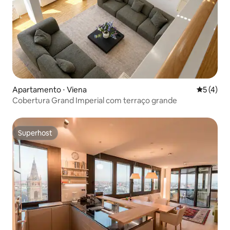
Apartamento ⋅ Viena
5 de uma 
5 (4)
Cobertura Grand Imperial com terraço grande
Superhost
Superhost