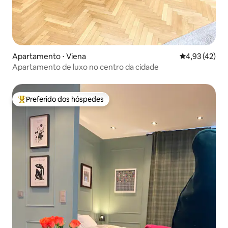
Apartamento ⋅ Viena
4,93 de uma a
4,93 (42)
Apartamento de luxo no centro da cidade
Preferido dos hóspedes
Entre os melhores preferidos dos hóspedes