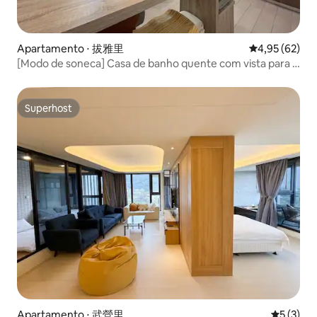
Apartamento ⋅ 拔雅里
4,95 de uma a
4,95 (62)
[Modo de soneca] Casa de banho quente com vista para o
mar na Ilha Guishan | Gestão de estilo hoteleiro | Porto de
Wushi | Museu Lanyang | Waiao | Tucheng | SnoozeMode
Superhost
Superhost
Apartamento ⋅ 武營里
5 de uma 
5 (3)