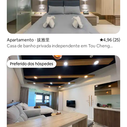
Apartamento ⋅ 拔雅里
4,96 de uma a
4,96 (25)
Casa de banho privada independente em Tou Cheng
[Contemporâneo] Quarto duplo - perto de Wushi
Port/iate/surf/milk sea
Preferido dos hóspedes
Preferido dos hóspedes