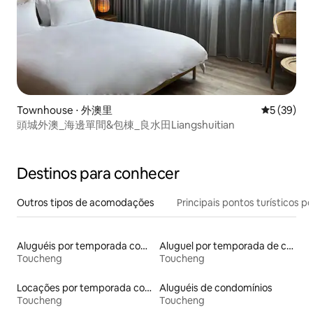
Townhouse ⋅ 外澳里
5 de uma a
5 (39)
頭城外澳_海邊單間&包棟_良水田Liangshuitian
Destinos para conhecer
Outros tipos de acomodações
Principais pontos turísticos po
Aluguéis por temporada com café da manhã
Aluguel por temporada de casas de hóspedes
Toucheng
Toucheng
Locações por temporada com piscina
Aluguéis de condomínios
Toucheng
Toucheng