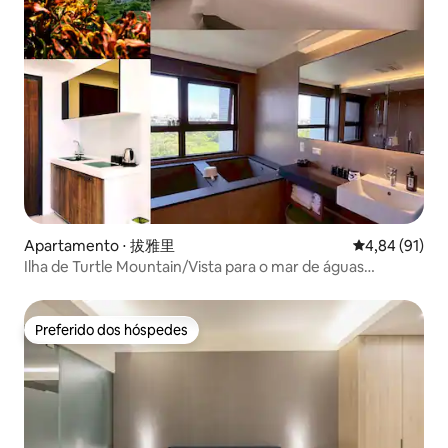
momento. Seja exp
montanha e do mar enquanto relaxa.
Ilha de Guishan, p
atividades maríti
as luzes do mar à 
cenário perfeito p
amor.
Apartamento ⋅ 拔雅里
4,84 de uma a
4,84 (91)
Ilha de Turtle Mountain/Vista para o mar de águas
termais/Cabeça da cidade/Porto de Wushi Surf
Preferido dos hóspedes
Preferido dos hóspedes