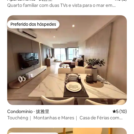
Quarto familiar com duas TVs e vista para o mar em
Chenxi | Varanda, vista para o mar da Ilha de Guishan e
banheira de hidromassagem interna
Preferido dos hóspedes
Preferido dos hóspedes
Condomínio ⋅ 拔雅里
5 de uma a
5 (10)
Touchéng｜ Montanhas e Mares｜ Casa de Férias com
Vista para o Mar｜Netflix｜ Estacionamento Interior｜
Longo Prazo "Blessing Haven"