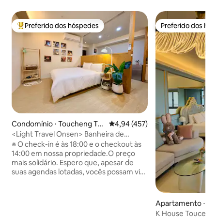
Preferido dos hóspedes
Preferido dos hó
Entre os melhores preferidos dos hóspedes
Preferido dos hó
Condomínio ⋅ Toucheng To
4,94 de uma avaliação média de 
4,94 (457)
wnship
<Light Travel Onsen> Banheira de
hidromassagem no quarto Piscina de
※ O check-in é às 18:00 e o checkout às
borda infinita no último andar Vista
14:00 em nossa propriedade.O preço
noturna, montanha e mar invencíveis
mais solidário. Espero que, apesar de
em andares altos Estacionamento plano
suas agendas lotadas, vocês possam vir
gratuito Check-in autônomo
aqui para relaxar e recarregar as
energias. À noite, quando você abre as
cortinas, é como estar deitado sob o céu
Apartamento ⋅ 
estrelado — super terapêutico. ※ A
K House Touceng 