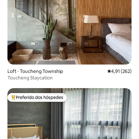
Loft ⋅ Toucheng Township
4,91 de uma av
4,91 (262)
Toucheng Staycation
Preferido dos hóspedes
Entre os melhores preferidos dos hóspedes