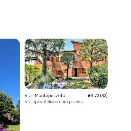
Vila ⋅ Montepezzuto
4,72 de uma avaliação
4,72 (32)
Vila típica italiana com piscina