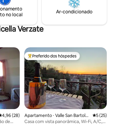
Pátio com jardim, forno, wallbox; parque
ionamento
privativo com pomar e garagem coberta
Ar-condicionado
to no local
CIN: IT033036C224FEUMPZ
cella Verzate
Preferido dos hóspedes
Entre os melhores preferidos dos hóspedes
ções
4,96 de uma avaliação média de 5, 28 avaliações
4,96 (28)
Apartamento ⋅ Valle San Bartolo
5 de uma avaliação
5 (25)
meo
ão de
Casa com vista panorâmica, Wi-Fi, A/C,
Monferrato