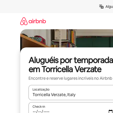
Pular
Algu
para
o
conteúdo
Aluguéis por temporada
em Torricella Verzate
Encontre e reserve lugares incríveis no Airbnb
Localização
Quando os resultados estiverem disponíveis, expl
Check-in