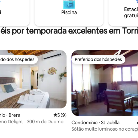
es para descobrir a área
Estac
i
Piscina
gratui
éis por temporada excelentes em Torri
rido dos hóspedes
Preferido dos hóspedes
 melhores preferidos dos hóspedes
Preferido dos hóspedes
o ⋅ Brera
5 de uma avaliação média de 5, 9 avalia
5 (9)
omo Delight - 300 m do Duomo
Condomínio ⋅ Stradella
Sótão muito luminoso no coraç
Stradella