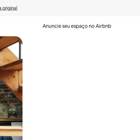
 original
Anuncie seu espaço no Airbnb
 deslizando o dedo na tela.