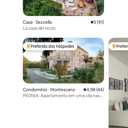
Casa ⋅ Sezzella
5 de uma avaliação 
5 (91)
La casa del riccio
Preferido dos hóspedes
Prefe
Entre os melhores preferidos dos hóspedes
Entre os
Condomínio ⋅ Montescano
4,98 de uma avaliação 
4,98 (44)
PEONIA: Apartamento em uma vila nas
colinas