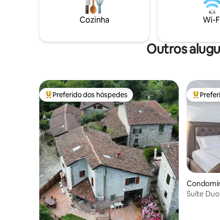
para caminhadas e trilhas para explorar a
e excursõ
área
Cozinha
Wi-F
Outros alugu
Preferido dos hóspedes
Prefe
Entre os melhores preferidos dos hóspedes
Entre os
Condomíni
Suíte Du