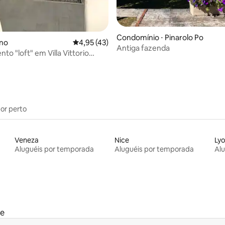
Condomínio ⋅ Pinarolo Po
rno
4,95 de uma avaliação média de 5, 43 avalia
4,95 (43)
Antiga fazenda
to "loft" em Villa Vittorio
por perto
Veneza
Nice
Ly
Aluguéis por temporada
Aluguéis por temporada
Al
te