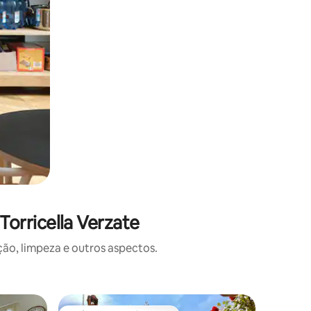
orricella Verzate
o, limpeza e outros aspectos.
Casa de 