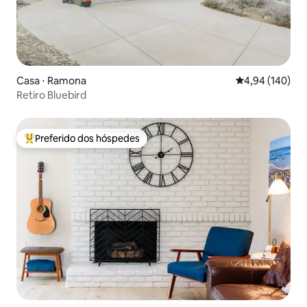
Casa ⋅ Ramona
4,94 de uma av
4,94 (140)
Retiro Bluebird
Preferido dos hóspedes
Entre os melhores preferidos dos hóspedes