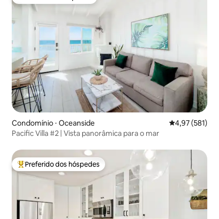
Preferido dos hóspedes
Condomínio ⋅ Oceanside
4,97 de uma av
4,97 (581)
Pacific Villa #2 | Vista panorâmica para o mar
Preferido dos hóspedes
Entre os melhores preferidos dos hóspedes