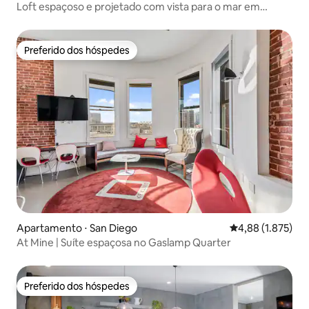
Loft espaçoso e projetado com vista para o mar em
Solana Beach!
Preferido dos hóspedes
Preferido dos hóspedes
Apartamento ⋅ San Diego
4,88 de uma aval
4,88 (1.875)
At Mine | Suíte espaçosa no Gaslamp Quarter
Preferido dos hóspedes
Preferido dos hóspedes