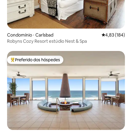
Condomínio ⋅ Carlsbad
4,83 de uma av
4,83 (184)
Robyns Cozy Resort estúdio Nest & Spa
Preferido dos hóspedes
Entre os melhores preferidos dos hóspedes