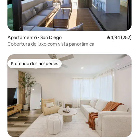
Apartamento ⋅ San Diego
4,94 de uma av
4,94 (252)
Cobertura de luxo com vista panorâmica
Preferido dos hóspedes
Preferido dos hóspedes