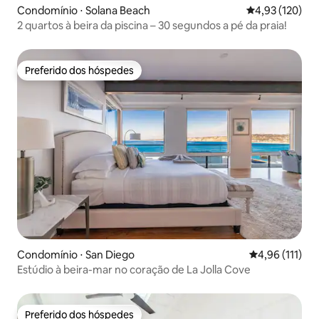
Condomínio ⋅ Solana Beach
4,93 de uma av
4,93 (120)
2 quartos à beira da piscina – 30 segundos a pé da praia!
Preferido dos hóspedes
Preferido dos hóspedes
Condomínio ⋅ San Diego
4,96 de uma av
4,96 (111)
Estúdio à beira-mar no coração de La Jolla Cove
Preferido dos hóspedes