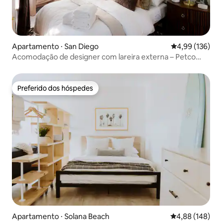
Apartamento ⋅ San Diego
4,99 de uma av
4,99 (136)
Acomodação de designer com lareira externa – Petco
Park, DT e zoológico
Preferido dos hóspedes
Preferido dos hóspedes
Apartamento ⋅ Solana Beach
4,88 de uma av
4,88 (148)