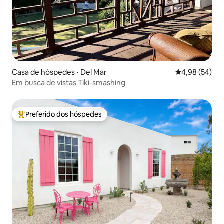
Casa de hóspedes ⋅ Del Mar
4,98 de uma a
4,98 (54)
Em busca de vistas Tiki-smashing
Preferido dos hóspedes
Entre os melhores preferidos dos hóspedes