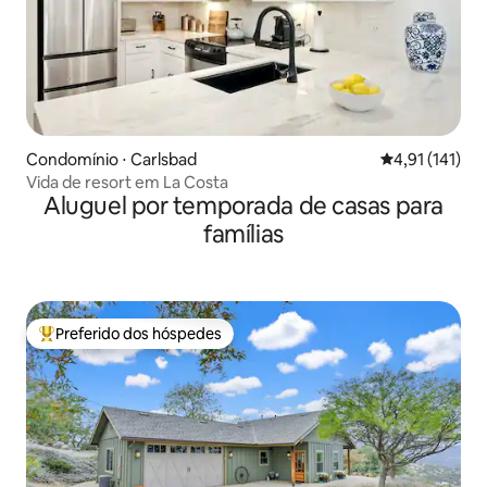
Condomínio ⋅ Carlsbad
4,91 de uma av
4,91 (141)
Vida de resort em La Costa
Aluguel por temporada de casas para
famílias
Preferido dos hóspedes
Entre os melhores preferidos dos hóspedes