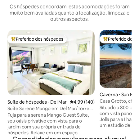
Os hóspedes concordam: estas acomodações foram
muito bem avaliadas quanto a localização, limpeza e
outros aspectos.
Preferido dos hóspedes
Preferido dos 
Entre os melhores preferidos dos hóspedes
Entre os melhore
Caverna ⋅ San Mar
Casa Grotto, chal
Suíte de hóspedes ⋅ Del Mar
4,99 de uma avaliação média de 
4,99 (140)
com vista para o 
Situado a 800 pés 
Suíte Serene Mango em Del Mar/Torrey
com vista panorâm
Pines
Fuja para a serena Mango Guest Suite,
Jolla para a Ilha C
seu oásis privativo com vista para o
um estúdio de ped
jardim com sua própria entrada de
encosta com vista
hóspedes. Relaxe em um espaço
San Marcos. Const
moderno de 310 pés quadrados com