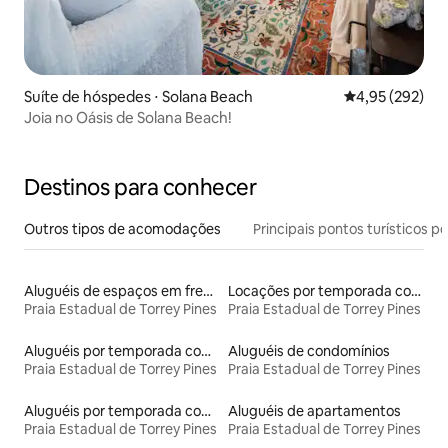
Suíte de hóspedes ⋅ Solana Beach
4,95 de uma av
4,95 (292)
Joia no Oásis de Solana Beach!
Destinos para conhecer
Outros tipos de acomodações
Principais pontos turísticos po
Aluguéis de espaços em frente à praia
Locações por temporada com piscina
Praia Estadual de Torrey Pines
Praia Estadual de Torrey Pines
Aluguéis por temporada com acesso à praia
Aluguéis de condomínios
Praia Estadual de Torrey Pines
Praia Estadual de Torrey Pines
Aluguéis por temporada com banheira de hidromassagem
Aluguéis de apartamentos
Praia Estadual de Torrey Pines
Praia Estadual de Torrey Pines