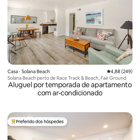
Casa ⋅ Solana Beach
4,88 de uma ava
4,88 (249)
Solana Beach perto de Race Track & Beach, Fair Ground
Aluguel por temporada de apartamento
com ar-condicionado
Preferido dos hóspedes
Entre os melhores preferidos dos hóspedes