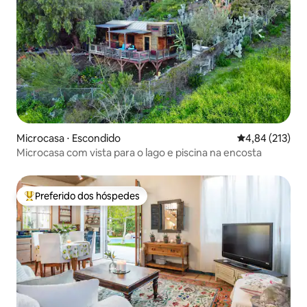
Microcasa ⋅ Escondido
4,84 de uma av
4,84 (213)
Microcasa com vista para o lago e piscina na encosta
Preferido dos hóspedes
Entre os melhores preferidos dos hóspedes