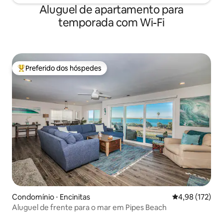
Aluguel de apartamento para
temporada com Wi-Fi
Preferido dos hóspedes
Entre os melhores preferidos dos hóspedes
Condomínio ⋅ Encinitas
4,98 de uma av
4,98 (172)
Aluguel de frente para o mar em Pipes Beach