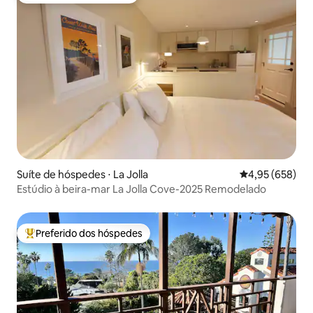
Suíte de hóspedes ⋅ La Jolla
4,95 de uma ava
4,95 (658)
Estúdio à beira-mar La Jolla Cove-2025 Remodelado
Preferido dos hóspedes
Entre os melhores preferidos dos hóspedes