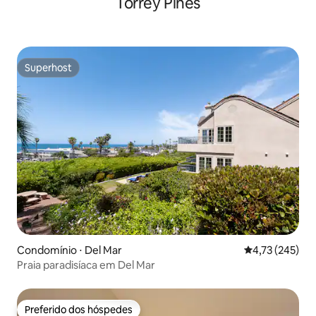
Torrey Pines
Superhost
Superhost
Condomínio ⋅ Del Mar
4,73 de uma av
4,73 (245)
Praia paradisíaca em Del Mar
Preferido dos hóspedes
Preferido dos hóspedes