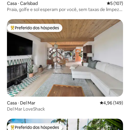
Casa ⋅ Carlsbad
5 de uma av
5 (107)
Praia, golfe e sol esperam por você, sem taxas de limpeza
adicionais!
Preferido dos hóspedes
Entre os melhores preferidos dos hóspedes
Casa ⋅ Del Mar
4,96 de uma av
4,96 (149)
Del Mar LoveShack
Preferido dos hóspedes
Entre os melhores preferidos dos hóspedes