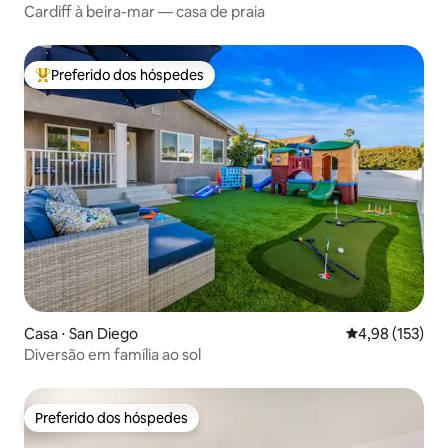
Cardiff à beira-mar — casa de praia
Preferido dos hóspedes
Entre os melhores preferidos dos hóspedes
Casa ⋅ San Diego
4,98 de uma av
4,98 (153)
Diversão em família ao sol
Preferido dos hóspedes
Preferido dos hóspedes