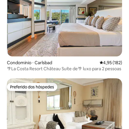
Condomínio ⋅ Carlsbad
4,95 de uma av
4,95 (182)
🌴La Costa Resort Château Suíte de🌴 luxo para 2 pessoas
Preferido dos hóspedes
Preferido dos hóspedes