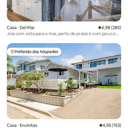
Casa ⋅ Del Mar
4,98 de uma ava
4,98 (285)
Joia com vista para o mar, perto de praias e com jacuzzi
próprio
Preferido dos hóspedes
Entre os melhores preferidos dos hóspedes
Casa ⋅ Encinitas
4,95 de uma av
4,95 (153)