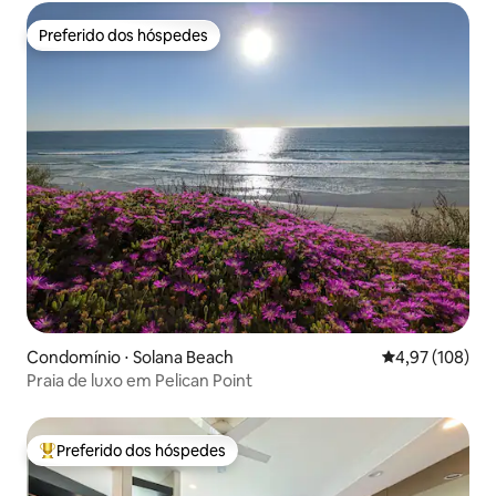
Preferido dos hóspedes
Preferido dos hóspedes
Condomínio ⋅ Solana Beach
4,97 de uma av
4,97 (108)
Praia de luxo em Pelican Point
Preferido dos hóspedes
Entre os melhores preferidos dos hóspedes