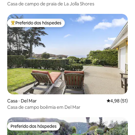
Casa de campo de praia de La Jolla Shores
Preferido dos hóspedes
Entre os melhores preferidos dos hóspedes
Casa ⋅ Del Mar
4,98 de uma a
4,98 (51)
Casa de campo boêmia em Del Mar
Preferido dos hóspedes
Preferido dos hóspedes