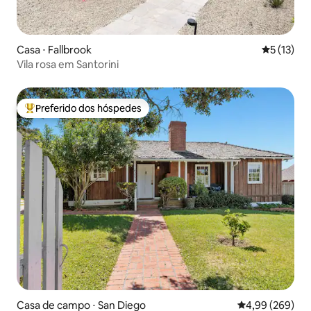
Casa ⋅ Fallbrook
5 de uma a
5 (13)
Vila rosa em Santorini
Preferido dos hóspedes
Entre os melhores preferidos dos hóspedes
Casa de campo ⋅ San Diego
4,99 de uma ava
4,99 (269)