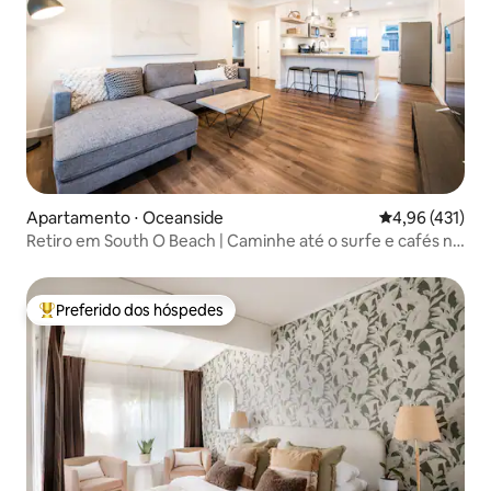
Apartamento ⋅ Oceanside
4,96 de uma av
4,96 (431)
Retiro em South O Beach | Caminhe até o surfe e cafés nº
2
Preferido dos hóspedes
Entre os melhores preferidos dos hóspedes