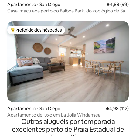
Apartamento ⋅ San Diego
4,88 de uma av
4,88 (99)
Casa imaculada perto do Balboa Park, do zoológico de San
Diego e de cafés
Preferido dos hóspedes
Entre os melhores preferidos dos hóspedes
Apartamento ⋅ San Diego
4,98 de uma av
4,98 (112)
Apartamento de luxo em La Jolla Windansea
Outros aluguéis por temporada
excelentes perto de Praia Estadual de