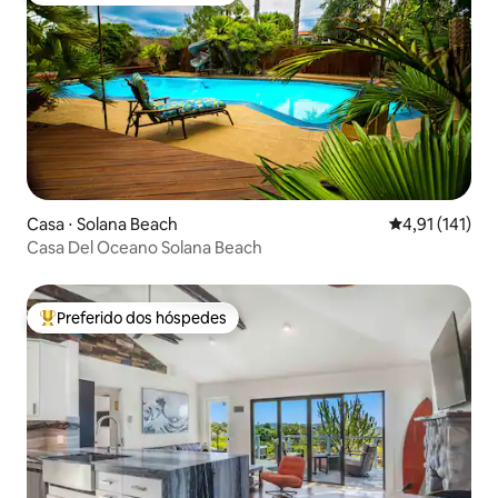
Casa ⋅ Solana Beach
4,91 de uma av
4,91 (141)
Casa Del Oceano Solana Beach
Preferido dos hóspedes
Entre os melhores preferidos dos hóspedes