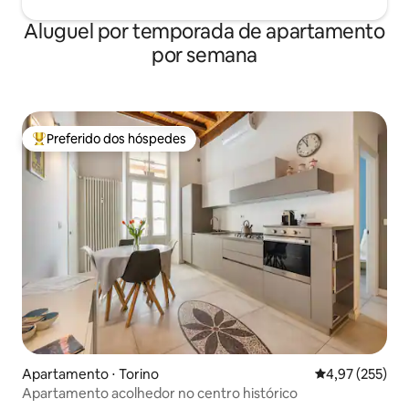
Aluguel por temporada de apartamento
por semana
Preferido dos hóspedes
Entre os melhores preferidos dos hóspedes
Apartamento ⋅ Torino
4,97 de uma av
4,97 (255)
Apartamento acolhedor no centro histórico