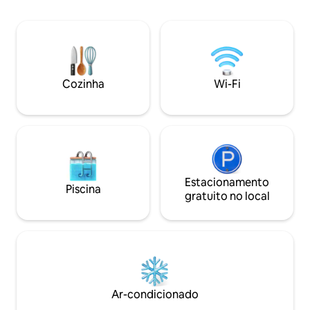
de distância dos vibrantes cafés de
de casal na sala de
Torino, marcos históricos e conexões de
privativo moderno
transporte eficientes. ✔ Cama King Size
cozinha equipada 
✔ Kitchenette ✔ Terraço Wi-Fi ✔ de alta
louça, ar condicio
velocidade ✔ Elevador Saiba mais abaixo!
grandes, roupas d
Cozinha
Wi-Fi
Estacionamento
Piscina
gratuito no local
Ar-condicionado