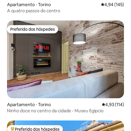
Apartamento ⋅ Torino
4,94 de uma av
4,94 (145)
A quatro passos do centro
Preferido dos hóspedes
Preferido dos hóspedes
Apartamento ⋅ Torino
4,93 de uma av
4,93 (114)
Ninho doce no centro da cidade - Museu Egípcio
Preferido dos hóspedes