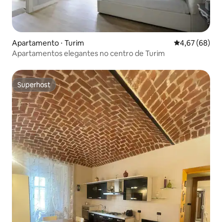
Apartamento ⋅ Turim
4,67 de uma a
4,67 (68)
Apartamentos elegantes no centro de Turim
Superhost
Superhost