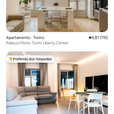
Apartamento ⋅ Torino
4,87 de uma av
4,87 (110)
Palazzo Florio: Turim Liberty Center
Preferido dos hóspedes
Entre os melhores preferidos dos hóspedes