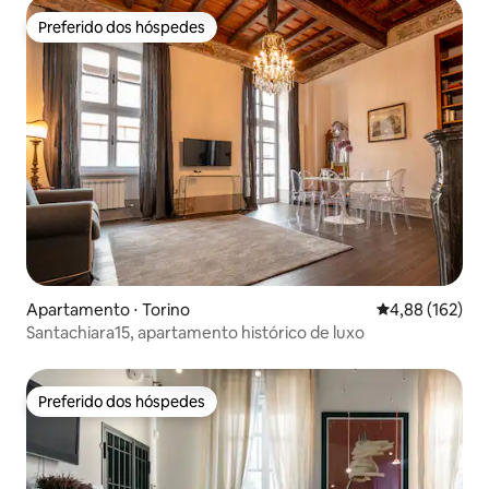
Preferido dos hóspedes
Preferido dos hóspedes
Apartamento ⋅ Torino
4,88 de uma av
4,88 (162)
Santachiara15, apartamento histórico de luxo
Preferido dos hóspedes
Preferido dos hóspedes