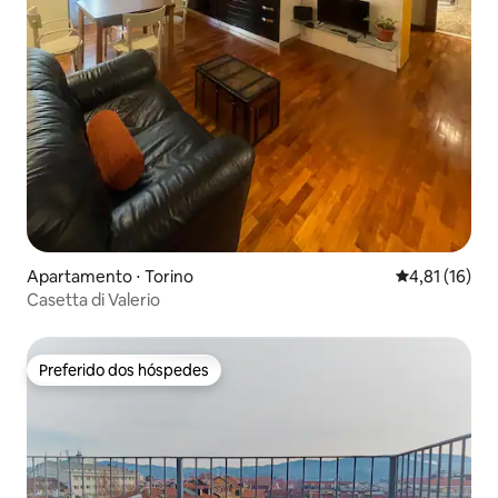
Apartamento ⋅ Torino
4,81 de uma a
4,81 (16)
Casetta di Valerio
Preferido dos hóspedes
Preferido dos hóspedes