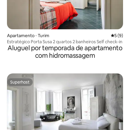
Apartamento ⋅ Turim
5 de uma 
5 (9)
Estratégico Porta Susa 2 quartos 2 banheiros Self check-in
Aluguel por temporada de apartamento
com hidromassagem
Superhost
Superhost