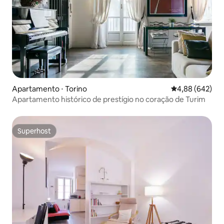
Apartamento ⋅ Torino
4,88 de uma ava
4,88 (642)
Apartamento histórico de prestígio no coração de Turim
Superhost
Superhost