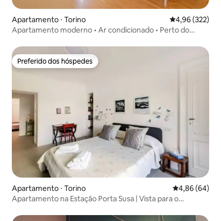
Apartamento ⋅ Torino
4,96 de uma av
4,96 (322)
Apartamento moderno • Ar condicionado • Perto do
centro
Preferido dos hóspedes
Preferido dos hóspedes
Apartamento ⋅ Torino
4,86 de uma av
4,86 (64)
Apartamento na Estação Porta Susa | Vista para o
horizonte e metrô