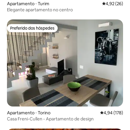
Apartamento ⋅ Turim
4,92 de uma a
4,92 (26)
Elegante apartamento no centro
Preferido dos hóspedes
Preferido dos hóspedes
Apartamento ⋅ Torino
4,94 de uma av
4,94 (178)
Casa Freni-Cullen - Apartamento de design