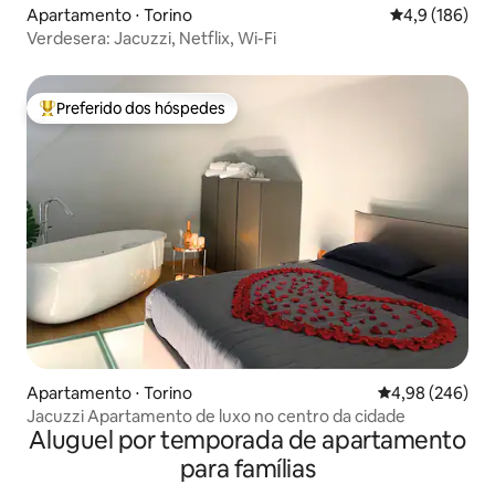
Apartamento ⋅ Torino
4,9 de uma av
4,9 (186)
Verdesera: Jacuzzi, Netflix, Wi-Fi
Preferido dos hóspedes
Entre os melhores preferidos dos hóspedes
Apartamento ⋅ Torino
4,98 de uma ava
4,98 (246)
Jacuzzi Apartamento de luxo no centro da cidade
Aluguel por temporada de apartamento
para famílias