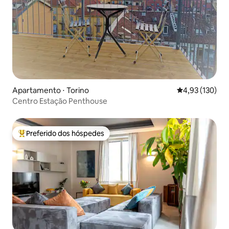
Apartamento ⋅ Torino
4,93 de uma av
4,93 (130)
Centro Estação Penthouse
Preferido dos hóspedes
Entre os melhores preferidos dos hóspedes