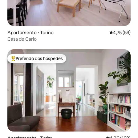
Apartamento ⋅ Torino
4,75 de uma a
4,75 (53)
Casa de Carlo
Preferido dos hóspedes
Entre os melhores preferidos dos hóspedes