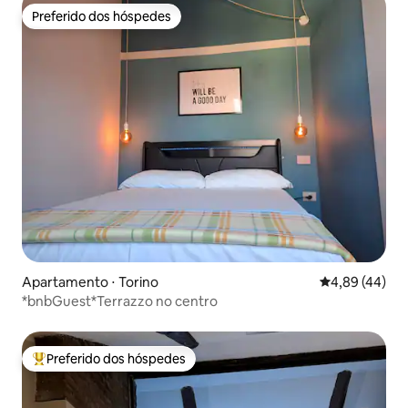
Preferido dos hóspedes
Preferido dos hóspedes
Apartamento ⋅ Torino
4,89 de uma a
4,89 (44)
*bnbGuest*Terrazzo no centro
Preferido dos hóspedes
Entre os melhores preferidos dos hóspedes