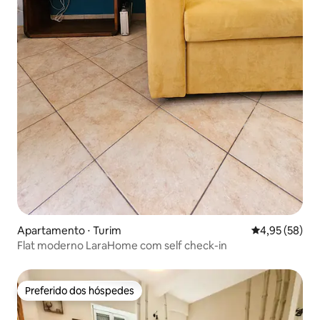
Apartamento ⋅ Turim
4,95 de uma a
4,95 (58)
Flat moderno LaraHome com self check-in
Preferido dos hóspedes
Preferido dos hóspedes