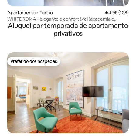
Apartamento ⋅ Torino
4,95 de uma av
4,95 (108)
WHITE ROMA - elegante e confortável (academia e
Aluguel por temporada de apartamento
terraço)
privativos
Preferido dos hóspedes
Preferido dos hóspedes