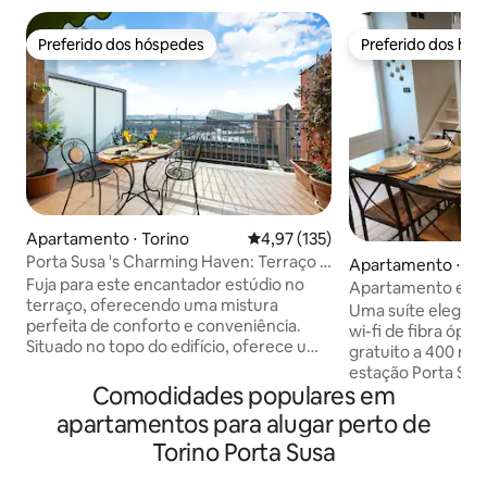
Preferido dos hóspedes
Preferido dos hó
Preferido dos hóspedes
Preferido dos hó
Apartamento ⋅ Torino
4,97 de uma avaliação média de 
4,97 (135)
Porta Susa 's Charming Haven: Terraço -
Apartamento ⋅ To
Vista da cidade!
Fuja para este encantador estúdio no
Apartamento excl
terraço, oferecendo uma mistura
Suite27 SARA
Uma suíte elegant
perfeita de conforto e conveniência.
wi-fi de fibra ópt
Situado no topo do edifício, oferece um
gratuito a 400 met
retiro tranquilo acima das ruas animadas
estação Porta Susa
da cidade. Saia para o seu terraço
Comodidades populares em
de um edifício el
privado e mergulhe no ar fresco
tranquila com mui
apartamentos para alugar perto de
enquanto desfruta de um momento
Estúdio acolhedor 
Torino Porta Susa
tranquilo. Com sua localização
para casais ou famí
privilegiada, você está a poucos minutos
Cama de casal no