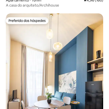
Apartamento ⋅ Turim
4,96 de uma av
4,96 (160)
A casa do arquiteto/Archihouse
Preferido dos hóspedes
Preferido dos hóspedes