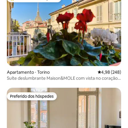
Entre os melhores preferidos dos hóspedes
Apartamento ⋅ Torino
4,98 de uma ava
4,98 (248)
Suíte deslumbrante Maison&MOLE com vista no coração
de Turim
Preferido dos hóspedes
Preferido dos hóspedes