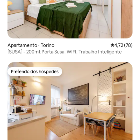
Apartamento ⋅ Torino
4,72 de uma a
4,72 (78)
[SUSA] - 200mt Porta Susa, WIFI, Trabalho Inteligente
Preferido dos hóspedes
Preferido dos hóspedes