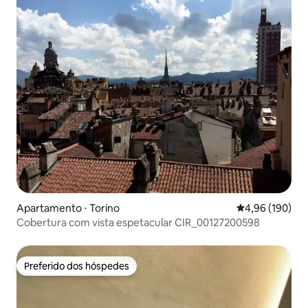
Apartamento ⋅ Torino
4,96 de uma av
4,96 (190)
Cobertura com vista espetacular CIR_00127200598
Preferido dos hóspedes
Preferido dos hóspedes