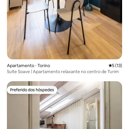
Apartamento ⋅ Torino
5 de uma a
5 (13)
Suíte Soave | Apartamento relaxante no centro de Turim
Preferido dos hóspedes
Preferido dos hóspedes