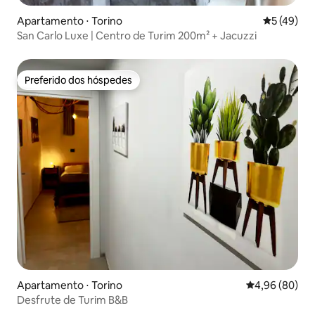
Apartamento ⋅ Torino
5 de uma a
5 (49)
San Carlo Luxe | Centro de Turim 200m² + Jacuzzi
Preferido dos hóspedes
Preferido dos hóspedes
Apartamento ⋅ Torino
4,96 de uma av
4,96 (80)
Desfrute de Turim B&B