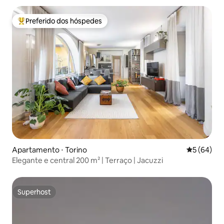
Preferido dos hóspedes
Entre os melhores preferidos dos hóspedes
Apartamento ⋅ Torino
5 de uma a
5 (64)
Elegante e central 200 m² | Terraço | Jacuzzi
Superhost
Superhost