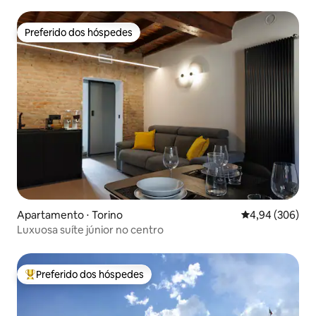
Preferido dos hóspedes
Preferido dos hóspedes
Apartamento ⋅ Torino
4,94 de uma ava
4,94 (306)
Luxuosa suíte júnior no centro
Preferido dos hóspedes
Entre os melhores preferidos dos hóspedes