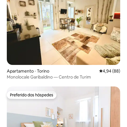
Apartamento ⋅ Torino
4,94 de uma av
4,94 (88)
Monolocale Garibaldino — Centro de Turim
Preferido dos hóspedes
Preferido dos hóspedes