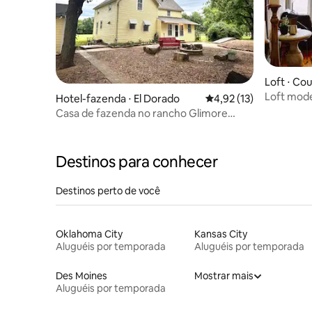
Loft ⋅ Co
Loft mode
Hotel-fazenda ⋅ El Dorado
4,92 de uma avaliação 
4,92 (13)
o centro 
Casa de fazenda no rancho Glimore
Creek
Destinos para conhecer
Destinos perto de você
Oklahoma City
Kansas City
Aluguéis por temporada
Aluguéis por temporada
Des Moines
Mostrar mais
Aluguéis por temporada