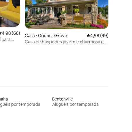
4,98 de uma avaliação média de 5, 66 avaliações
4,98 (66)
ções
Casa ⋅ Council Grove
4,98 de uma avaliação 
4,98 (99)
l para
Casa de hóspedes jovem e charmosa em
Council Grove
aha
Bentonville
uguéis por temporada
Aluguéis por temporada