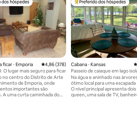
o dos hóspedes
Preferido dos hóspedes
o dos hóspedes
Entre os melhores preferidos d
 ficar ⋅ Emporia
4,86 de uma avaliação média de 5, 378 avalia
4,86 (378)
Cabana ⋅ Kansas
4
O ABRIGO. O lugar mais seguro para ficar
Passeio de caiaque em lago iso
o no centro do Distrito de Arte
Na água e aninhado nas árvore
nimento de Emporia, onde
ótimo local para uma escapada 
entos importantes são
O nível principal apresenta dois
s. A uma curta caminhada do
queen, uma sala de TV, banheir
ada e da ESU. Amplo
e quarto com vista para o lago 
o gratuito. Acomodações
para o grande quintal e lago 
 certamente lhe agradarão.
inclinado. Dormitórios adiciona
édia de 5, 126 avaliações
ço está localizado no andar
futons na sala de TV e no quar
e um edifício de escritórios
vista para o lago. Desfrute de 
s que recentemente foi
pavimentado de tijolos com ad
itado como uma unidade de
coloridos ao redor da fogueira