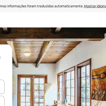
mas informações foram traduzidas automaticamente. 
Mostrar idioma
ore-os usando as seta para cima e para baixo do teclado ou tocando e