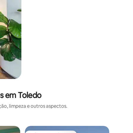
es em Toledo
o, limpeza e outros aspectos.
Cabana ⋅