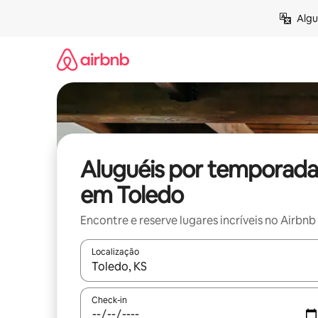
Pular
Algu
para
o
conteúdo
Aluguéis por temporada
em Toledo
Encontre e reserve lugares incríveis no Airbnb
Localização
Quando os resultados estiverem disponíveis, expl
Check-in