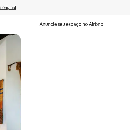
 original
Anuncie seu espaço no Airbnb
 deslizando o dedo na tela.