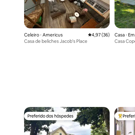
Celeiro ⋅ Americus
4,97 de uma avaliação 
4,97 (36)
Casa ⋅ Em
Casa de beliches Jacob's Place
Casa Cop
Preferido dos hóspedes
Prefe
Preferido dos hóspedes
Entre os