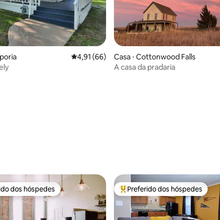
média de 5, 36 avaliações
poria
4,91 de uma avaliação média de 5, 66 avalia
4,91 (66)
Casa ⋅ Cottonwood Falls
ely
A casa da pradaria
rido dos hóspedes
Preferido dos hóspedes
 melhores preferidos dos hóspedes
Entre os melhores preferidos d