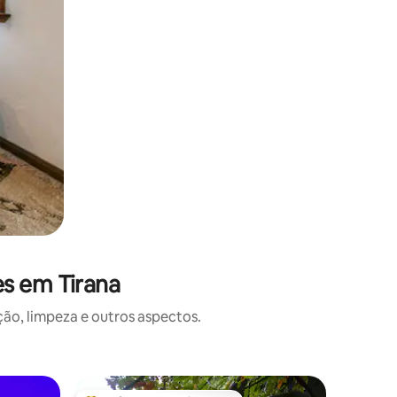
s em Tirana
o, limpeza e outros aspectos.
Apartame