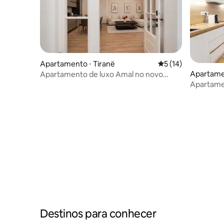
Apartamento ⋅ Tiranë
5 de uma avaliação 
5 (14)
Apartamen
Apartamento de luxo Amal no novo
bazar
Apartamen
Apartamen
Destinos para conhecer