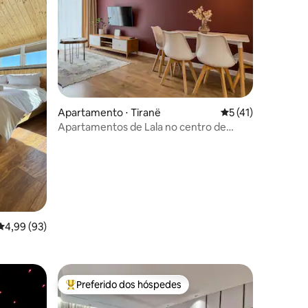
Apartamento ⋅ Tiranë
5 de uma avaliação
5 (41)
ções
Apartamentos de Lala no centro de
Tirana 4
4,99 de uma avaliação média de 5, 93 avaliações
4,99 (93)
Preferido dos hóspedes
Entre os melhores preferidos dos hóspedes