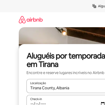
Pular
Algu
para
o
conteúdo
Aluguéis por temporada
em Tirana
Encontre e reserve lugares incríveis no Airbnb
Localização
Quando os resultados estiverem disponíveis, expl
Check-in