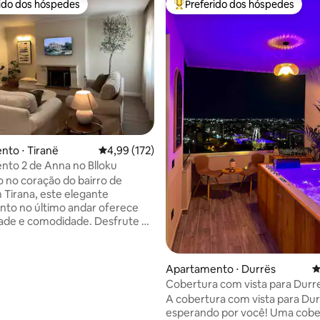
rido dos hóspedes
Preferido dos hóspedes
 melhores preferidos dos hóspedes
Entre os melhores preferidos d
édia de 5, 177 avaliações
to ⋅ Tiranë
4,99 de uma avaliação média de 5, 172 avalia
4,99 (172)
to 2 de Anna no Blloku
o no coração do bairro de
m Tirana, este elegante
to no último andar oferece
dade e comodidade. Desfrute de
ira relaxante, uma cozinha
te equipada com uma máquina
louça e um grande terraço com
Apartamento ⋅ Durrës
4
a a cidade. Relaxe em uma cama
Cobertura com vista para Durr
Queen com ar condicionado
A cobertura com vista para Dur
 os quartos. As comodidades
esperando por você! Uma cobe
midades incluem um ponto de