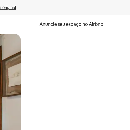
 original
Anuncie seu espaço no Airbnb
 deslizando o dedo na tela.