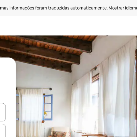
mas informações foram traduzidas automaticamente. 
Mostrar idioma
ore-os usando as seta para cima e para baixo do teclado ou tocando e