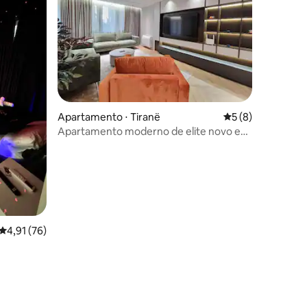
ções
Apartamento ⋅ Tiranë
5 de uma avaliaçã
5 (8)
Apartamento moderno de elite novo em
folha em Blloku
4,91 de uma avaliação média de 5, 76 avaliações
4,91 (76)