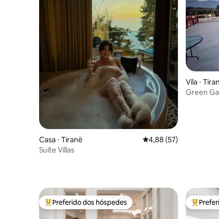
Vila ⋅ Tira
Green Gar
Casa ⋅ Tiranë
4,88 de uma avaliação 
4,88 (57)
Suíte Villas
Preferido dos hóspedes
Prefe
Entre os melhores preferidos dos hóspedes
Entre os