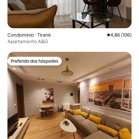
Condomínio ⋅ Tiranë
4,86 de uma av
4,86 (106)
Apartamento A&G
Preferido dos hóspedes
Preferido dos hóspedes