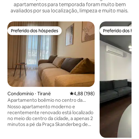
apartamentos para temporada foram muito bem
avaliados por sua localização, limpeza e muito mais.
Preferido dos hóspedes
Preferido dos hó
Preferido dos hóspedes
Preferido dos hó
Condomínio ⋅ Tiranë
4,88 de uma avaliação média de 
4,88 (198)
Apartamento boêmio no centro da
cidade
Nosso apartamento moderno e
recentemente renovado está localizado
no meio do centro da cidade, a apenas 2
minutos a pé da Praça Skanderbeg de
Tirana e dos marcos mais emblemáticos
da cidade. Prepare-se para se sentir em