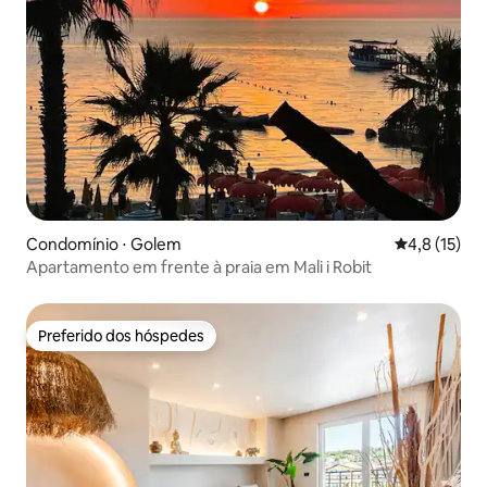
Condomínio ⋅ Golem
4,8 de uma a
4,8 (15)
Apartamento em frente à praia em Mali i Robit
Preferido dos hóspedes
Preferido dos hóspedes