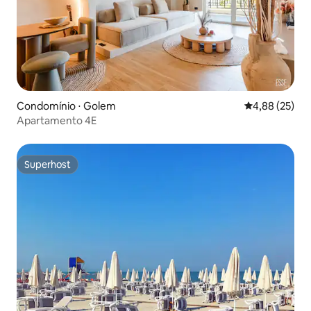
Condomínio ⋅ Golem
4,88 de uma a
4,88 (25)
Apartamento 4E
Superhost
Superhost