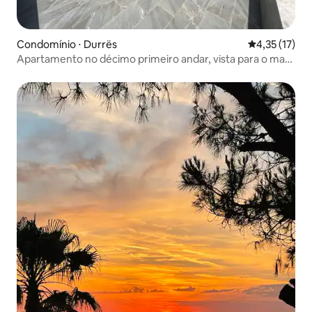
Condomínio ⋅ Durrës
4,35 de uma a
4,35 (17)
Apartamento no décimo primeiro andar, vista para o mar.
2+2