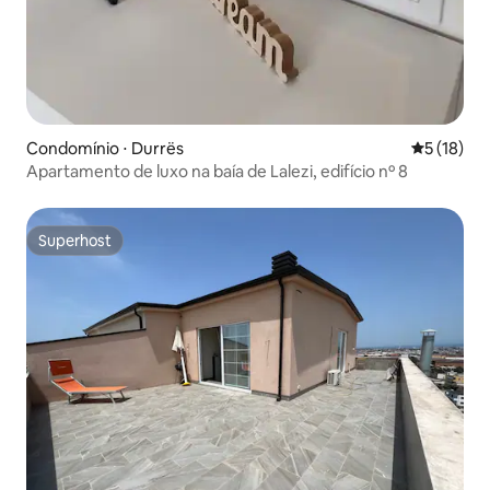
Condomínio ⋅ Durrës
5 de uma a
5 (18)
Apartamento de luxo na baía de Lalezi, edifício nº 8
Superhost
Superhost