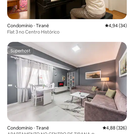
Condomínio ⋅ Tiranë
4,94 de uma a
4,94 (34)
Flat 3 no Centro Histórico
Superhost
Superhost
Condomínio ⋅ Tiranë
4,88 de uma ava
4,88 (326)