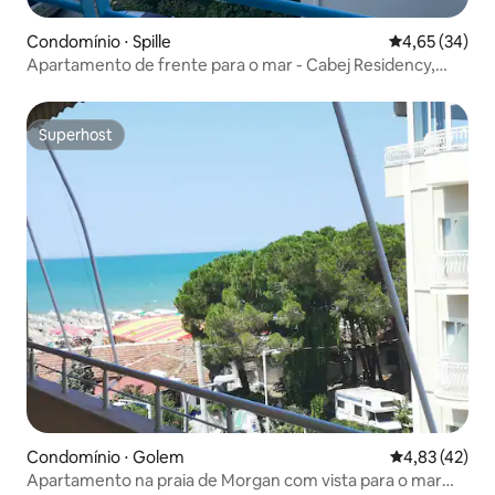
Condomínio ⋅ Spille
4,65 de uma a
4,65 (34)
Apartamento de frente para o mar - Cabej Residency,
Spille
Superhost
Superhost
Condomínio ⋅ Golem
4,83 de uma a
4,83 (42)
Apartamento na praia de Morgan com vista para o mar