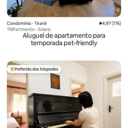
Condomínio ⋅ Tiranë
4,97 de uma av
4,97 (176)
TRiPartments – Solaris
Aluguel de apartamento para
temporada pet-friendly
Preferido dos hóspedes
Entre os melhores preferidos dos hóspedes