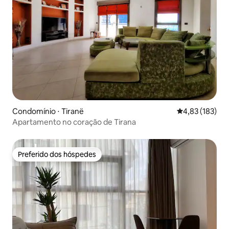
Condomínio ⋅ Tiranë
4,83 de uma av
4,83 (183)
Apartamento no coração de Tirana
Preferido dos hóspedes
Preferido dos hóspedes