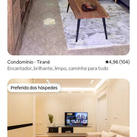
Condomínio ⋅ Tiranë
4,96 de uma av
4,96 (104)
Encantador, brilhante, limpo, caminhe para tudo
Preferido dos hóspedes
Preferido dos hóspedes