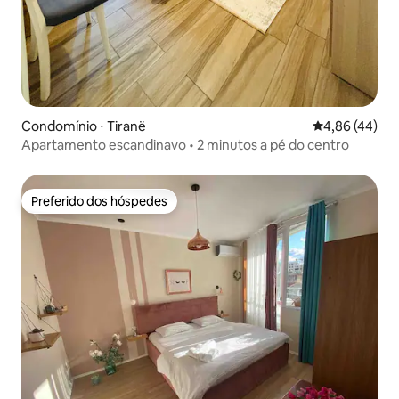
Condomínio ⋅ Tiranë
4,86 de uma a
4,86 (44)
Apartamento escandinavo • 2 minutos a pé do centro
Preferido dos hóspedes
Preferido dos hóspedes