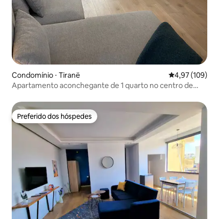
Condomínio ⋅ Tiranë
4,97 de uma av
4,97 (109)
Apartamento aconchegante de 1 quarto no centro de
Tirana
Preferido dos hóspedes
Preferido dos hóspedes