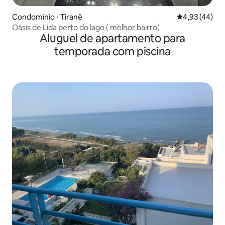
Condomínio ⋅ Tiranë
4,93 de uma a
4,93 (44)
Oásis de Lida perto do lago ( melhor bairro)
Aluguel de apartamento para
temporada com piscina