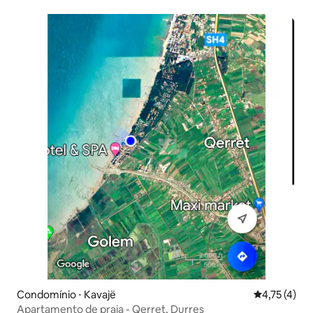
Adriático
Condomínio ⋅ Kavajë
4,75 de uma 
4,75 (4)
Apartamento de praia - Qerret, Durres