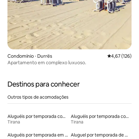
Condomínio ⋅ Durrës
4,67 de uma av
4,67 (126)
Apartamento em complexo luxuoso.
Destinos para conhecer
Outros tipos de acomodações
Aluguéis por temporada com banheira de hidromassagem
Aluguéis por temporada com café da manhã
Tirana
Tirana
Aluguéis por temporada em hotéis-fazenda
Aluguel por temporada de microcasas