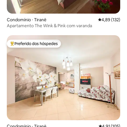
Condomínio ⋅ Tiranë
4,89 de uma av
4,89 (132)
Apartamento The Wink & Pink com varanda
Preferido dos hóspedes
Entre os melhores preferidos dos hóspedes
Condomínio ⋅ Tiranë
4,91 de uma av
4,91 (105)