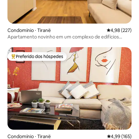
Condomínio ⋅ Tiranë
4,98 de uma av
4,98 (227)
Apartamento novinho em um complexo de edifícios
seguro
Preferido dos hóspedes
Entre os melhores preferidos dos hóspedes
Condomínio ⋅ Tiranë
4,99 de uma av
4,99 (165)