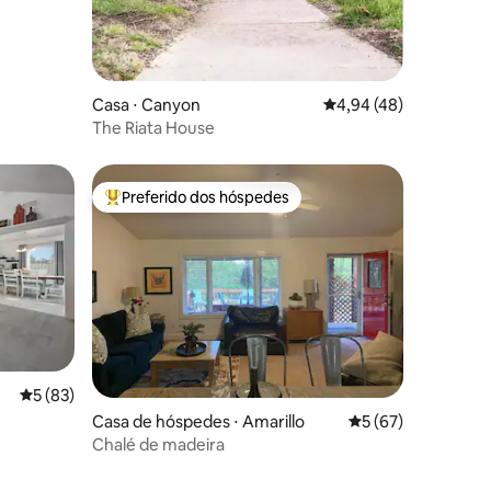
Casa ⋅ Canyon
4,94 de uma avaliação
4,94 (48)
The Riata House
Preferido dos hóspedes
os hóspedes
Entre os melhores preferidos dos hóspedes
5 de uma avaliação média de 5, 83 avaliações
5 (83)
ções
Casa de hóspedes ⋅ Amarillo
5 de uma avaliação
5 (67)
Chalé de madeira