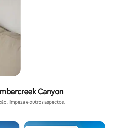
Timbercreek Canyon
o, limpeza e outros aspectos.
Casa ⋅ Am