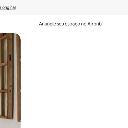
 original
Anuncie seu espaço no Airbnb
 deslizando o dedo na tela.