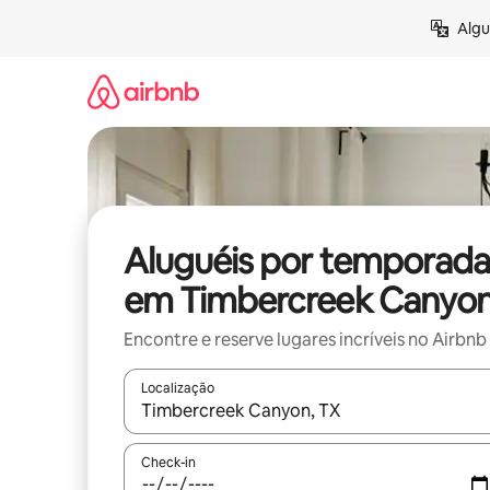
Pular
Algu
para
o
conteúdo
Aluguéis por temporada
em Timbercreek Canyo
Encontre e reserve lugares incríveis no Airbnb
Localização
Quando os resultados estiverem disponíveis, expl
Check-in