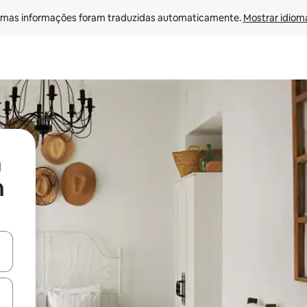
mas informações foram traduzidas automaticamente. 
Mostrar idioma
n
ore-os usando as seta para cima e para baixo do teclado ou tocando e