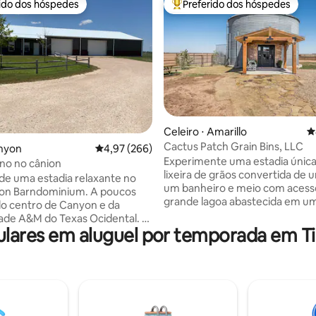
rido dos hóspedes
Preferido dos hóspedes
 melhores preferidos dos hóspedes
Entre os melhores preferidos d
édia de 5, 608 avaliações
Celeiro ⋅ Amarillo
4
Cactus Patch Grain Bins, LLC
anyon
4,97 de uma avaliação média de 5, 266 avalia
4,97 (266)
Experimente uma estadia únic
no no cânion
lixeira de grãos convertida de 
de uma estadia relaxante no
um banheiro e meio com acess
Barndominium. A poucos
grande lagoa abastecida em u
o centro de Canyon e da
ambiente privado! O quarto do 
ade A&M do Texas Ocidental. A
uma cama king size com banhei
lares em aluguel por temporada em T
 do belo Cânion Palo Duro.
cama de tamanho completo, c
acionamento e pátio coberto.
solteiro dobrável e colchão de 
a de 2 quartos e 2 banheiros
também estão disponíveis. Coz
é limpa e confortável. 1 cama
totalmente abastecida com
, 1 cama queen size, 1 cama de
comodidades de cozinha, acess
camas de solteiro. Cozinha e
lavadora/secadora disponível.
 totalmente abastecidos. TV e