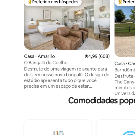
Preferido dos hóspedes
Prefe
Entre os melhores preferidos dos hóspedes
Entre os
Casa ⋅ Amarillo
4,99 de uma avaliação m
4,99 (608)
O Bangalô do Coelho
Casa ⋅ C
Desfrute de uma viagem relaxante para
Barndômi
dois em nosso novo bangalô. O design do
Desfrute 
estúdio apresenta tudo o que você
The Canyon 
precisa em um espaço de estar
minutos d
conveniente - uma cama king com roupa
Universid
de cama de algodão branco fresco e
Comodidades popu
15 milhas
travesseiros de luxo, cadeiras
Amplo est
confortáveis para desfrutar da lareira e
Nossa cas
TV, área de jantar intimista e uma
com loft 
cozinha elegante. O banheiro dispõe de
king size
uma penteadeira dupla, banheira para
casal e 3 
dois e chuveiro moderno. Um conjunto
banheiros