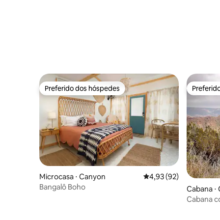
Preferido dos hóspedes
Preferid
Preferido dos hóspedes
Preferid
Microcasa ⋅ Canyon
4,93 de uma avaliação 
4,93 (92)
Bangalô Boho
Cabana ⋅
Cabana c
Cabins