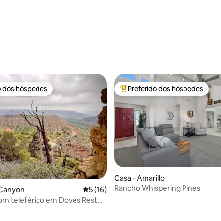
o dos hóspedes
Preferido dos hóspedes
o dos hóspedes
Entre os melhores preferidos d
média de 5, 92 avaliações
Casa ⋅ Amarillo
Rancho Whispering Pines
 Canyon
5 de uma avaliação média de 5, 16 avalia
5 (16)
om teleférico em Doves Rest