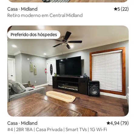
Casa ⋅ Midland
5 de uma a
5 (22)
Retiro moderno em Central Midland
Preferido dos hóspedes
Preferido dos hóspedes
Casa ⋅ Midland
4,94 de uma a
4,94 (79)
#4 | 2BR 1BA | Casa Privada | Smart TVs | 1G Wi-Fi