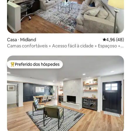
Casa ⋅ Midland
4,96 de uma a
4,96 (48)
Camas confortáveis + Acesso fácil à cidade + Espaçoso +
Lanches
Preferido dos hóspedes
Entre os melhores preferidos dos hóspedes