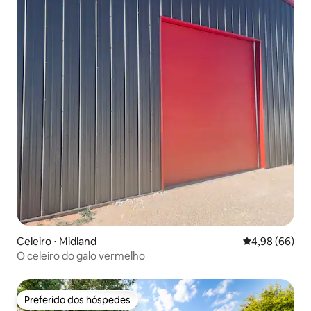
Celeiro ⋅ Midland
4,98 de uma av
4,98 (66)
O celeiro do galo vermelho
Preferido dos hóspedes
Preferido dos hóspedes