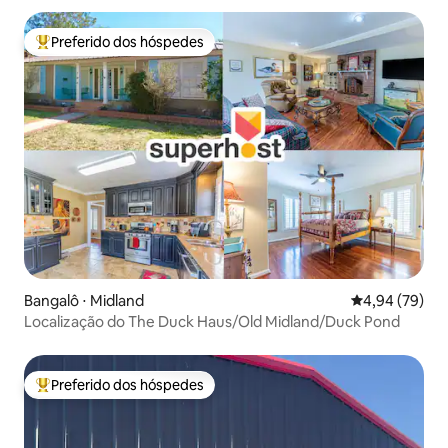
Preferido dos hóspedes
Entre os melhores preferidos dos hóspedes
Bangalô ⋅ Midland
4,94 de uma a
4,94 (79)
Localização do The Duck Haus/Old Midland/Duck Pond
Preferido dos hóspedes
Entre os melhores preferidos dos hóspedes