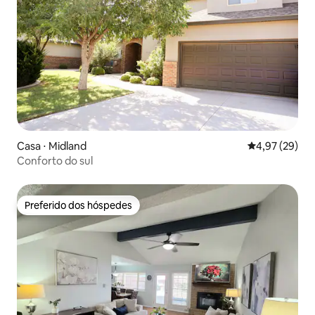
Casa ⋅ Midland
4,97 de uma a
4,97 (29)
Conforto do sul
Preferido dos hóspedes
Preferido dos hóspedes