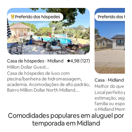
Preferido dos hóspedes
Preferido dos hó
Entre os melhores preferidos dos hóspedes
Preferido dos hó
Casa de hóspedes ⋅ Midland
4,98 de uma avaliação média de 
4,98 (127)
Million Dollar Guest
House/Piscina/Academia/Summit
Casa de hóspedes de luxo com
Center
piscina/banheira de hidromassagem,
Casa ⋅ Midland
academia. Acomodações de alto padrão,
Melhor do que um
Bairro Million Dollar North Midland.
MUGS
Local perfeito par
SUMMIT CENTER. Chuveiro com box e
estimação, seja na
porta de chuveiro Euro (em
família ou esporte
conformidade com a ADA). Colchão king
o Midland Memorial
pillow top com capa, travesseiros Ralph
Comodidades populares em aluguel por
que você precisa 
Lauren, Wi-Fi de alta velocidade, Smart
minutos de distâ
temporada em Midland
TVs, máquina de lavar/secar roupa de
e parque Ulmer co
tamanho normal, produtos de higiene
areia renovada log