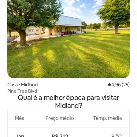
Casa ⋅ Midland
4,96 de uma a
4,96 (25)
Pine Tree Blvd
Qual é a melhor época para visitar
Midland?
Mês
Preço médio
Temp. média
Jan.
R$ 712
8 °C