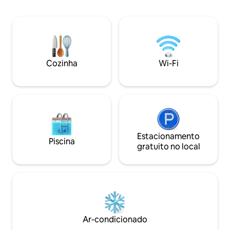
pessoal completos, Keurig e K-Cups,
3BR 1B tem 2 quar
lanches, água com sistema de osmose
trabalho designad
reversa, cozinha de tamanho normal
quarto. Quarto late
totalmente abastecida, DW.
extra ou quarto 
INFORMAÇÕES SOBRE FESTAS: Uma
completo e lavanderia. **
taxa adicional de US$ 250,00 para festas
hóspedes PRIVADA 
Cozinha
Wi-Fi
na piscina será adicionada à reserva,
para RESERVA SE
para até 10 pessoas, por dia.
DISPONIBILIDADE 
Estacionamento
Piscina
gratuito no local
Ar-condicionado