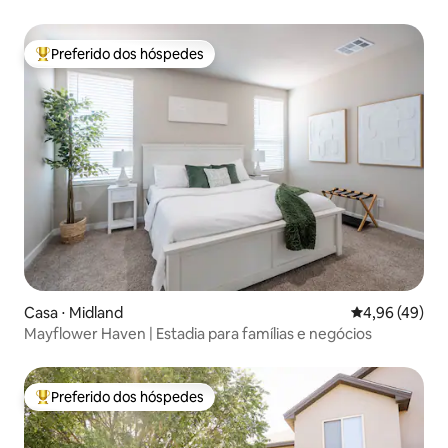
Preferido dos hóspedes
Entre os melhores preferidos dos hóspedes
Casa ⋅ Midland
4,96 de uma a
4,96 (49)
Mayflower Haven | Estadia para famílias e negócios
Preferido dos hóspedes
Entre os melhores preferidos dos hóspedes