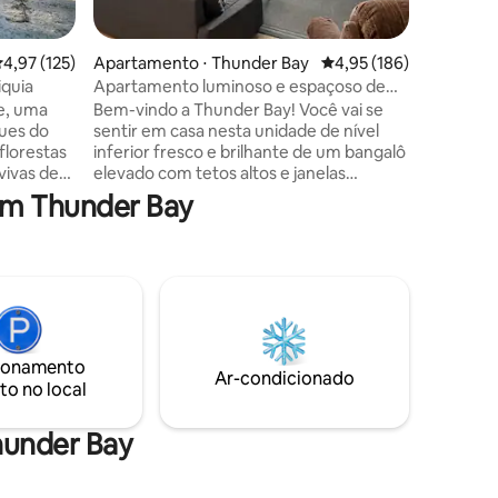
poucos m
geodomo
ções
,97 de uma avaliação média de 5, 125 avaliações
4,97 (125)
Apartamento ⋅ Thunder Bay
4,95 de uma avaliação 
4,95 (186)
moderno 
sem a lo
quia
Apartamento luminoso e espaçoso de
ou confi
um quarto
e, uma
Bem-vindo a Thunder Bay! Você vai se
cama king
ques do
sentir em casa nesta unidade de nível
fogueira 
florestas
inferior fresco e brilhante de um bangalô
ficou mai
vivas de
elevado com tetos altos e janelas
grandes. Localizado perto do Complexo
em Thunder Bay
seu café
de Jogos do Canadá, do Estádio Port
o
Arthur, do Auditório Comunitário, da
sse
Universidade de Lakehead e do Hospital
rovincial
Regional, você também estará a uma
cos
curta distância a pé de ótimos
tando-se
restaurantes e lojas. Uma cozinha
 À noite,
completa e um espaço de trabalho
 sob um
tornam esta unidade ótima para
ionamento
Ar-condicionado
ando
profissionais educacionais e médicos que
to no local
ueridos.
estão em Thunder Bay para estadias
mais longas.
Thunder Bay