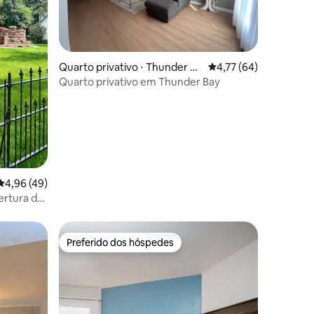
ções
Quarto privativo ⋅ Thunder Ba
4,77 de uma avaliação
4,77 (64)
y
Quarto privativo em Thunder Bay
4,96 de uma avaliação média de 5, 49 avaliações
4,96 (49)
ertura de
Preferido dos hóspedes
Preferido dos hóspedes