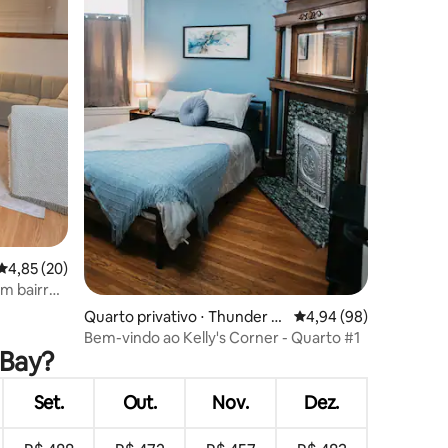
ções
4,85 de uma avaliação média de 5, 20 avaliações
4,85 (20)
m bairro
Quarto privativo ⋅ Thunder B
4,94 de uma avaliação 
4,94 (98)
ay
Bem-vindo ao Kelly's Corner - Quarto #1
 Bay?
Set.
Out.
Nov.
Dez.