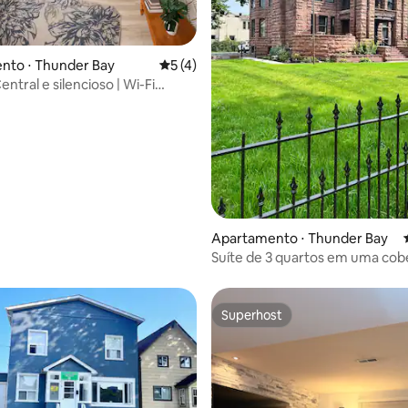
nto ⋅ Thunder Bay
5 de uma avaliação média de 5, 4 avalia
5 (4)
entral e silencioso | Wi-Fi
édia de 5, 107 avaliações
Estacionamento gratuito
Apartamento ⋅ Thunder Bay
Suíte de 3 quartos em uma cob
uma mansão
Superhost
Superhost