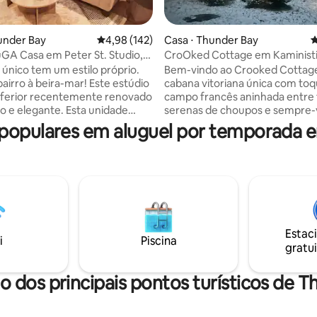
under Bay
4,98 de uma avaliação média de 5, 142 avalia
4,98 (142)
Casa ⋅ Thunder Bay
4
 média de 5, 11 avaliações
GA Casa em Peter St. Studio,
CroOked Cottage em Kaministi
ferior.
 único tem um estilo próprio.
Bem-vindo ao Crooked Cottag
bairro à beira-mar! Este estúdio
cabana vitoriana única com to
inferior recentemente renovado
campo francês aninhada entre 
 e elegante. Esta unidade
serenas de choupos e sempre-
grandes janelas com muita luz.
Kaministiquia! Acorde com o som do
opulares em aluguel por temporada 
 trabalho, jantar, bar de café
canto dos pássaros e saboreie 
tos e banheiro elegante de 4
da manhã na varanda enquant
idade inferior muito limpa e
mergulha em vistas panorâmicas. Pa
Decoração
seus dias explorando o Parque P
ental com todos os móveis
das Cataratas Kakabeka, a pou
s. Conceito de vida aberto.
minutos de distância, ou delei
ra elétrica para desfrutar em
com a tranquilidade da floresta.
estação. Bar de café
reúna-se ao redor da fogueira
Estac
i
Piscina
e abastecido. Sirva-se de
dossel de estrelas, compartilh
gratui
 bebidas de cortesia. Reserve
histórias e risos com os entes q
mo!
o dos principais pontos turísticos de 