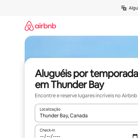
Pular
Algu
para
o
conteúdo
Aluguéis por temporada
em Thunder Bay
Encontre e reserve lugares incríveis no Airbnb
Localização
Quando os resultados estiverem disponíveis, expl
Check-in