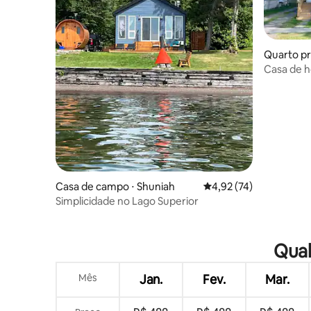
Quarto pr
Casa de 
Casa de campo ⋅ Shuniah
4,92 de uma avaliação 
4,92 (74)
Simplicidade no Lago Superior
Qual
Mês
Jan.
Fev.
Mar.