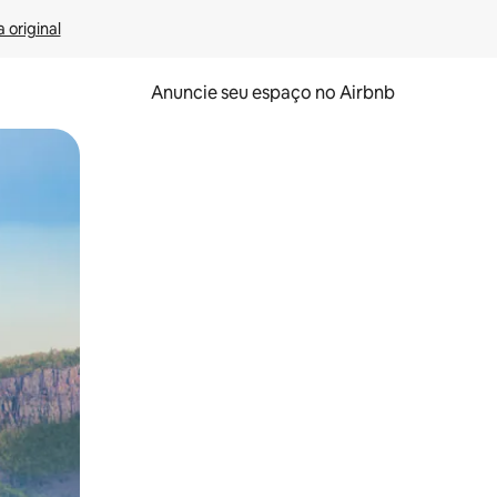
 original
Anuncie seu espaço no Airbnb
 deslizando o dedo na tela.