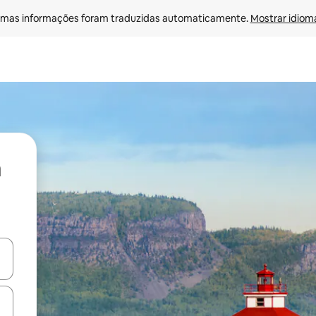
mas informações foram traduzidas automaticamente. 
Mostrar idioma
ore-os usando as seta para cima e para baixo do teclado ou tocando e