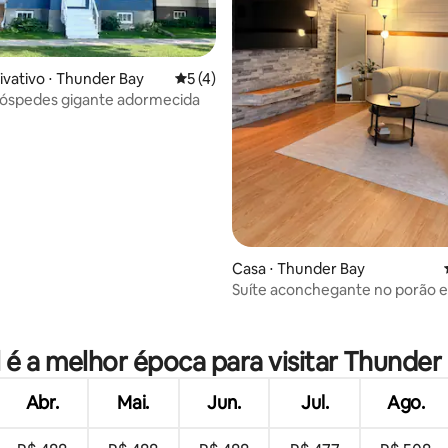
ivativo ⋅ Thunder Bay
5 de uma avaliação média de 5, 4 avalia
5 (4)
hóspedes gigante adormecida
média de 5, 74 avaliações
Casa ⋅ Thunder Bay
Suíte aconchegante no porão e
nobre
 é a melhor época para visitar Thunder
Abr.
Mai.
Jun.
Jul.
Ago.