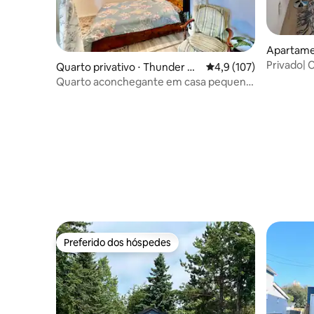
Apartame
Privado| C
Quarto privativo ⋅ Thunder Ba
4,9 de uma avaliação m
4,9 (107)
rápido | 
y
Quarto aconchegante em casa pequena
com vibrações naturais
Preferido dos hóspedes
Preferido dos hóspedes