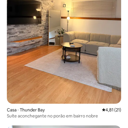
Casa ⋅ Thunder Bay
4,81 de uma a
4,81 (21)
Suíte aconchegante no porão em bairro nobre