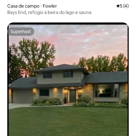
Casa de campo ⋅ Fowler
5 de uma 
5 (4)
Bays End, refúgio à beira do lago e sauna
Superhost
Superhost