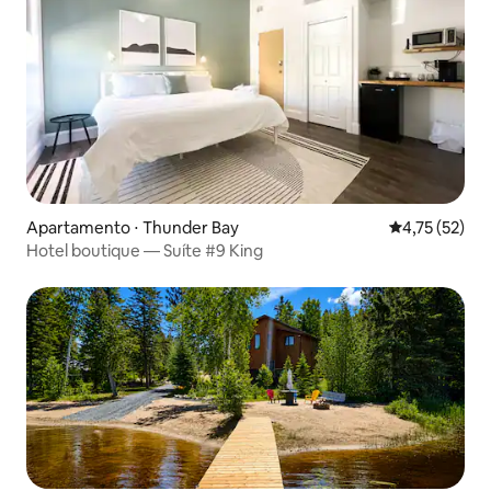
Apartamento ⋅ Thunder Bay
4,75 de uma a
4,75 (52)
Hotel boutique — Suíte #9 King