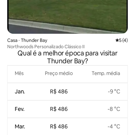
Casa ⋅ Thunder Bay
5 de uma 
5 (4)
Northwoods Personalizado Clássico II
Qual é a melhor época para visitar
Thunder Bay?
Mês
Preço médio
Temp. média
Jan.
R$ 486
-9 °C
Fev.
R$ 486
-8 °C
Mar.
R$ 486
-4 °C