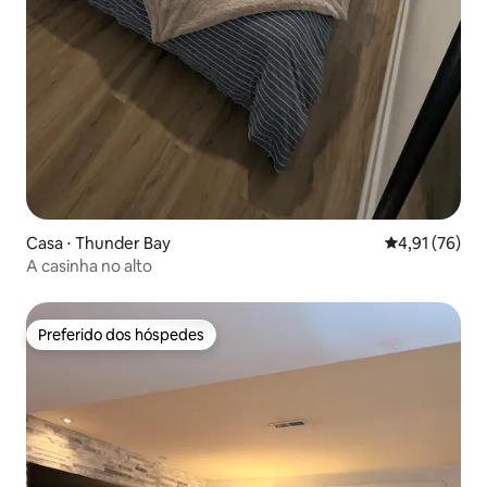
Casa ⋅ Thunder Bay
4,91 de uma a
4,91 (76)
A casinha no alto
Preferido dos hóspedes
Preferido dos hóspedes