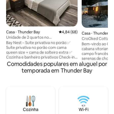
Casa ⋅ Thunder Bay
4,84 de uma avaliação média de
4,84 (68)
Casa ⋅ Thunder Ba
Unidade de 2 quartos no
CroOked Cottage 
subsolo|Aeroporto|Rodovia|Faculdade|Restaurante
Bay Nest – Suíte privativa no porão ✅
Bem-vindo ao Cro
Suíte privativa no porão com cama
cabana vitoriana 
queen size + cama de solteiro extra ✅
campo francês ani
Cozinha e banheiro privativos Check-in
serenas de choup
com teclado✅ numérico ✅
Comodidades populares em aluguel por
Kaministiquia! Acorde com o som do
Estacionamento gratuito (veículos
canto dos pássaro
temporada em Thunder Bay
extras devem ser notificados) ✅ Quarto
da manhã na vara
espaçoso com mesa de estudo ✅ TV HD,
mergulha em vistas p
Wi-Fi e Netflix ✅ Lavanderia gratuita,
seus dias exploran
água RO e monitoramento de câmera
das Cataratas Kak
externa 24×7 ✅ 7 minutos para o
minutos de distânc
aeroporto ✅ Ponto de ônibus na porta ✅
com a tranquilidad
3 minutos para a Via Expressa, Hogarth
reúna-se ao redor
Riverview Manor ✅ 5 minutos para o
dossel de estrela
Cozinha
Wi-Fi
hospital ✅ 2 minutos para a
histórias e risos 