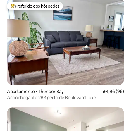
Preferido dos hóspedes
Entre os melhores preferidos dos hóspedes
Apartamento ⋅ Thunder Bay
4,96 de uma av
4,96 (96)
Aconchegante 2BR perto de Boulevard Lake