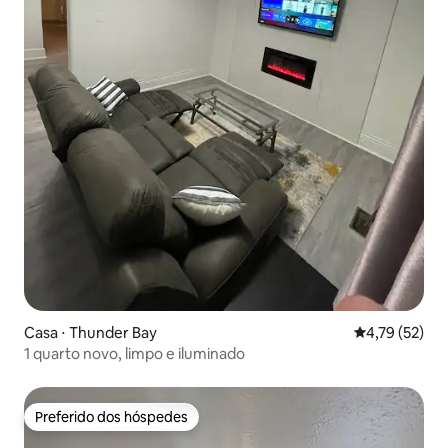
Casa ⋅ Thunder Bay
4,79 de uma a
4,79 (52)
1 quarto novo, limpo e iluminado
Preferido dos hóspedes
Preferido dos hóspedes