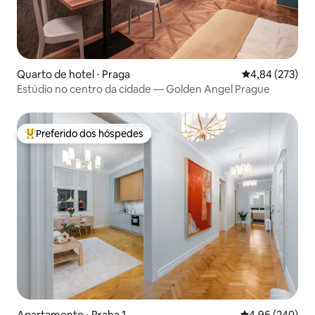
Quarto de hotel ⋅ Praga
4,84 de uma av
4,84 (273)
Estúdio no centro da cidade — Golden Angel Prague
Preferido dos hóspedes
Entre os melhores preferidos dos hóspedes
Apartamento ⋅ Praha 1
4,96 de uma ava
4,96 (240)