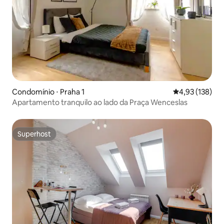
Condomínio ⋅ Praha 1
4,93 de uma av
4,93 (138)
Apartamento tranquilo ao lado da Praça Wenceslas
Superhost
Superhost