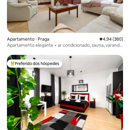
Apartamento ⋅ Praga
4,94 de uma ava
4,94 (380)
Apartamento elegante + ar condicionado, sauna, varanda
e garagem a 5' de distância
Preferido dos hóspedes
Entre os melhores preferidos dos hóspedes