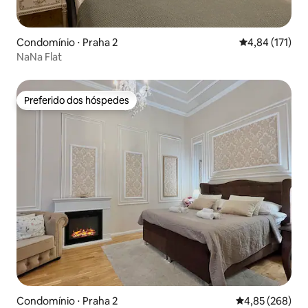
Condomínio ⋅ Praha 2
4,84 de uma av
4,84 (171)
NaNa Flat
Preferido dos hóspedes
Preferido dos hóspedes
Condomínio ⋅ Praha 2
4,85 de uma ava
4,85 (268)