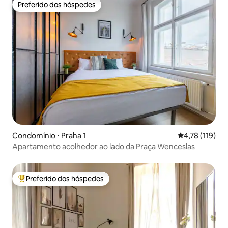
Preferido dos hóspedes
Preferido dos hóspedes
Condomínio ⋅ Praha 1
4,78 de uma av
4,78 (119)
Apartamento acolhedor ao lado da Praça Wenceslas
Preferido dos hóspedes
Entre os melhores preferidos dos hóspedes