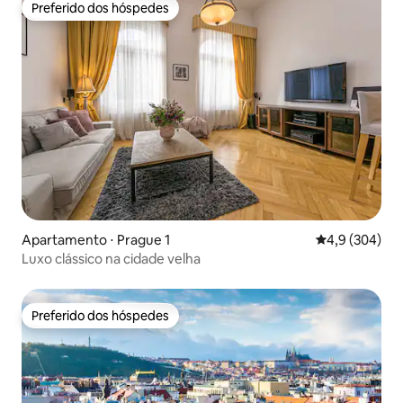
Preferido dos hóspedes
Preferido dos hóspedes
Apartamento ⋅ Prague 1
4,9 de uma av
4,9 (304)
Luxo clássico na cidade velha
Preferido dos hóspedes
Preferido dos hóspedes