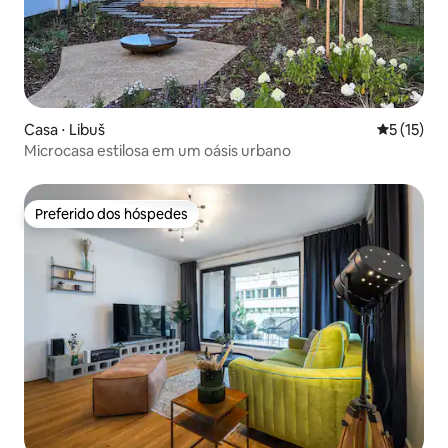
Casa ⋅ Libuš
5 de uma a
5 (15)
Microcasa estilosa em um oásis urbano
Preferido dos hóspedes
Preferido dos hóspedes