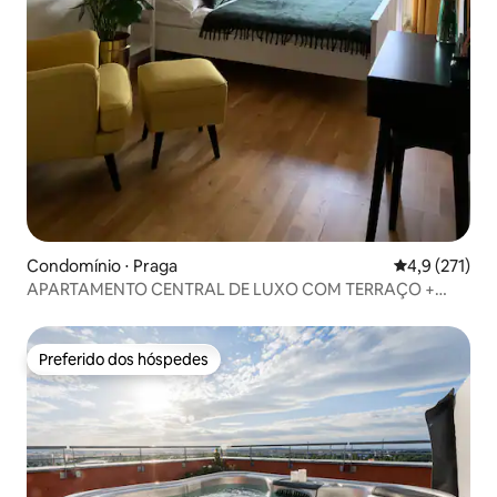
Condomínio ⋅ Praga
4,9 de uma av
4,9 (271)
APARTAMENTO CENTRAL DE LUXO COM TERRAÇO +
VISTA DE PRAGA
Preferido dos hóspedes
Preferido dos hóspedes