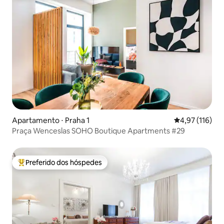
Apartamento ⋅ Praha 1
4,97 de uma av
4,97 (116)
Praça Wenceslas SOHO Boutique Apartments #29
Preferido dos hóspedes
Entre os melhores preferidos dos hóspedes