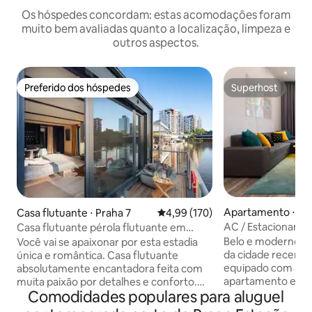
Os hóspedes concordam: estas acomodações foram
muito bem avaliadas quanto a localização, limpeza e
outros aspectos.
Preferido dos hóspedes
Superhost
Preferido dos hóspedes
Superhost
Apartamento ⋅ Pr
Casa flutuante ⋅ Praha 7
4,99 de uma avaliação média de 
4,99 (170)
AC / Estacionament
Casa flutuante pérola flutuante em
moderna no centr
Praga
Belo e moderno a
Você vai se apaixonar por esta estadia
da cidade recent
única e romântica. Casa flutuante
equipado com ar-
absolutamente encantadora feita com
apartamento está
muita paixão por detalhes e conforto.
Comodidades populares para aluguel
bela parte históric
Você vai experimentar uma estadia
da esquina da fam
inesquecível e não vai querer sair. Você