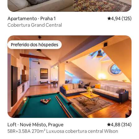
Apartamento ⋅ Praha 1
4,94 de uma av
4,94 (125)
Cobertura Grand Central
Preferido dos hóspedes
Preferido dos hóspedes
Loft ⋅ Nové Město, Prague
4,88 de uma av
4,88 (314)
5BR+3.5BA 270m² Luxuosa cobertura central Wilson