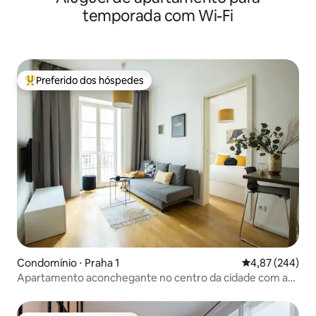
temporada com Wi-Fi
Preferido dos hóspedes
Entre os melhores preferidos dos hóspedes
Condomínio ⋅ Praha 1
4,87 de uma ava
4,87 (244)
Apartamento aconchegante no centro da cidade com ar-
condicionado