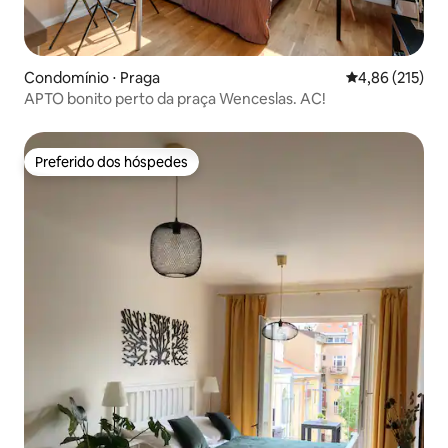
Condomínio ⋅ Praga
4,86 de uma av
4,86 (215)
APTO bonito perto da praça Wenceslas. AC!
Preferido dos hóspedes
Preferido dos hóspedes