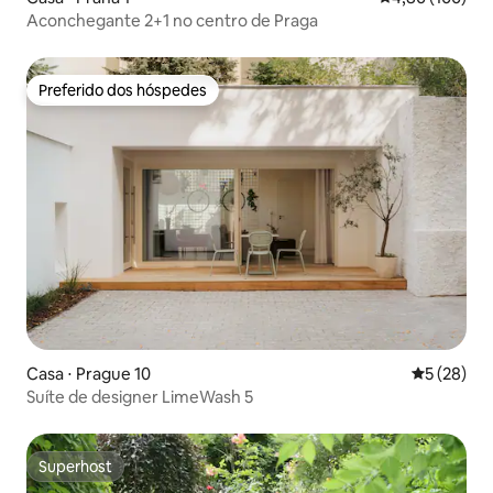
Aconchegante 2+1 no centro de Praga
Preferido dos hóspedes
Preferido dos hóspedes
Casa ⋅ Prague 10
5 de uma a
5 (28)
Suíte de designer LimeWash 5
Superhost
Superhost