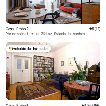
Casa ⋅ Praha 2
5 de uma a
5 (12)
Pôr do sol na torre de Žižkov · Estadia dos sonhos
Preferido dos hóspedes
Entre os melhores preferidos dos hóspedes
Casa ⋅ Praha 1
4,86 de uma av
4,86 (166)