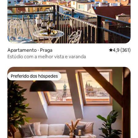
Apartamento ⋅ Praga
4,9 de uma av
4,9 (361)
Estúdio com a melhor vista e varanda
Preferido dos hóspedes
Preferido dos hóspedes