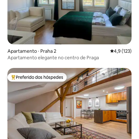
Apartamento ⋅ Praha 2
4,9 de uma av
4,9 (123)
Apartamento elegante no centro de Praga
Preferido dos hóspedes
Entre os melhores preferidos dos hóspedes