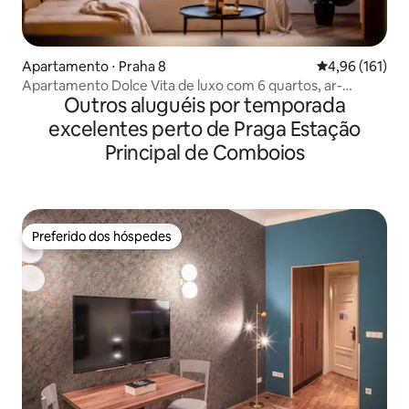
Apartamento ⋅ Praha 8
4,96 de uma av
4,96 (161)
Apartamento Dolce Vita de luxo com 6 quartos, ar-
Outros aluguéis por temporada
condicionado e vista para o castelo
excelentes perto de Praga Estação
Principal de Comboios
Preferido dos hóspedes
Preferido dos hóspedes