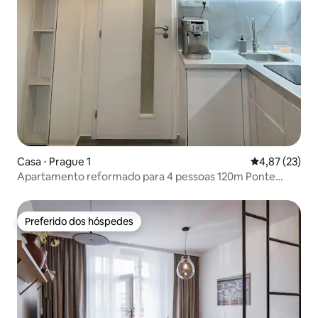
Casa ⋅ Prague 1
4,87 de uma a
4,87 (23)
Apartamento reformado para 4 pessoas 120m Ponte
Carlos 70m metro
Preferido dos hóspedes
Preferido dos hóspedes