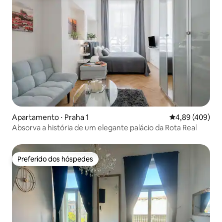
Apartamento ⋅ Praha 1
4,89 de uma ava
4,89 (409)
Absorva a história de um elegante palácio da Rota Real
Preferido dos hóspedes
Preferido dos hóspedes