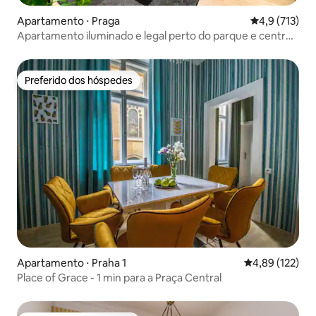
Apartamento ⋅ Praga
4,9 de uma av
4,9 (713)
Apartamento iluminado e legal perto do parque e centro
+ jardim
Preferido dos hóspedes
Preferido dos hóspedes
Apartamento ⋅ Praha 1
4,89 de uma av
4,89 (122)
Place of Grace - 1 min para a Praça Central