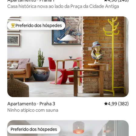
Casa histórica nova ao lado da Praça da Cidade Antiga
Preferido dos hóspedes
Entre os melhores preferidos dos hóspedes
Apartamento ⋅ Praha 3
4,99 de uma ava
4,99 (382)
Ninho atípico com sauna
Preferido dos hóspedes
Preferido dos hóspedes