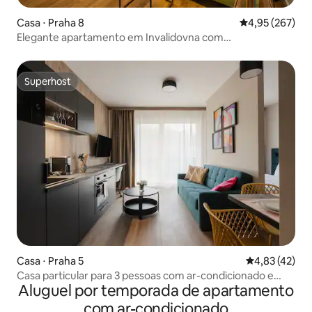
Casa ⋅ Praha 8
4,95 de uma av
4,95 (267)
Elegante apartamento em Invalidovna com
estacionamento GRATUITO
Superhost
Superhost
Casa ⋅ Praha 5
4,83 de uma a
4,83 (42)
Casa particular para 3 pessoas com ar-condicionado e
Aluguel por temporada de apartamento
varanda privativa! Novo
com ar-condicionado