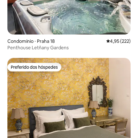
Condomínio ⋅ Praha 18
4,95 de uma av
4,95 (222)
Penthouse Letňany Gardens
Preferido dos hóspedes
Preferido dos hóspedes