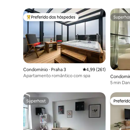
Preferido dos hóspedes
Superho
Entre os melhores preferidos dos hóspedes
Superho
Condomínio ⋅ Praha 3
4,99 de uma avaliação m
4,99 (261)
Apartamento romântico com spa
Condomíni
5 min Dan
Moderno
Superhost
Preferid
Superhost
Preferid