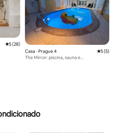
5 de uma avaliação média de 5, 28 avaliações
5 (28)
Casa ⋅ Prague 4
5 de uma avaliaçã
5 (5)
The Mirror: piscina, sauna e
estacionamento gratuito
ções
ondicionado