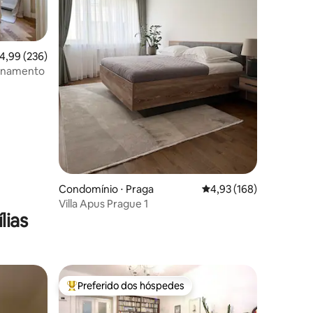
,99 de uma avaliação média de 5, 236 avaliações
4,99 (236)
ionamento
ções
Condomínio ⋅ Praga
4,93 de uma avaliação 
4,93 (168)
Villa Apus Prague 1
lias
Preferido dos hóspedes
Entre os melhores preferidos dos hóspedes