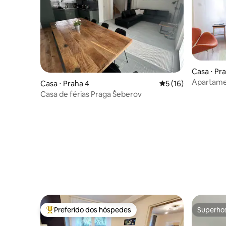
Casa ⋅ Pr
Apartame
Casa ⋅ Praha 4
5 de uma avaliação 
5 (16)
Wencesla
Casa de férias Praga Šeberov
Preferido dos hóspedes
Superho
Entre os melhores preferidos dos hóspedes
Superho