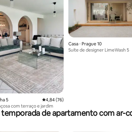
média de 5, 26 avaliações
Casa ⋅ Prague 10
Suíte de designer LimeWash 5
aha 5
4,84 de uma avaliação média de 5, 76 avalia
4,84 (76)
çosa com terraço e jardim
r temporada de apartamento com ar-c