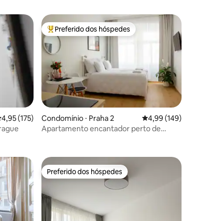
Preferido dos hóspedes
os hóspedes
Entre os melhores preferidos dos hóspedes
,95 de uma avaliação média de 5, 175 avaliações
4,95 (175)
Condomínio ⋅ Praha 2
4,99 de uma avaliação 
4,99 (149)
rague
Apartamento encantador perto de
ções
Vyšehrad
Preferido dos hóspedes
os hóspedes
Preferido dos hóspedes