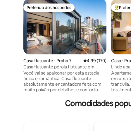
Preferido dos hóspedes
Prefe
Preferido dos hóspedes
Entre os
Casa flutuante ⋅ Praha 7
4,99 de uma avaliação m
4,99 (170)
Casa ⋅ Pr
Casa flutuante pérola flutuante em
Lindo apa
Praga
estaciona
Você vai se apaixonar por esta estadia
Apartamen
única e romântica. Casa flutuante
em uma ár
absolutamente encantadora feita com
tranquila
muita paixão por detalhes e conforto.
totalment
Você vai experimentar uma estadia
privativa
inesquecível e não vai querer sair. Você
Estacion
Comodidades popula
pode pescar, ou apenas observar o
casa. Gra
mundo do rio cheio de peixes, ou tentar
(totalmen
um paddleboard. A casa flutuante está
pessoas (
equipada com uma cama de casal e um
disponíve
berço para bebês pequenos. Prepare sua
providenc