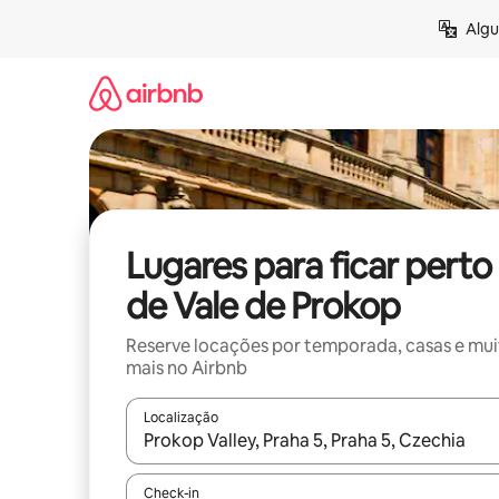
Pular
Algu
para
o
conteúdo
Lugares para ficar perto
de Vale de Prokop
Reserve locações por temporada, casas e mu
mais no Airbnb
Localização
Quando os resultados estiverem disponíveis, expl
Check-in