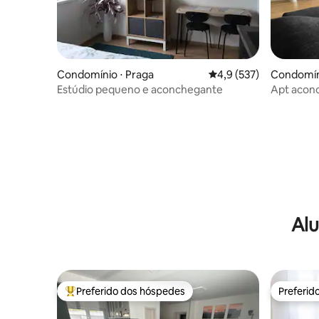
Condomínio ⋅ Praga
4,9 de uma avaliação m
4,9 (537)
Condomíni
Estúdio pequeno e aconchegante
Apt acon
grátis, a
Alu
Preferido dos hóspedes
Preferid
Entre os melhores preferidos dos hóspedes
Preferid