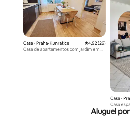
Casa ⋅ Praha-Kunratice
4,92 de uma avaliação 
4,92 (26)
Casa de apartamentos com jardim em
uma parte tranquila de Praga
Casa ⋅ Pr
Casa espa
Aluguel po