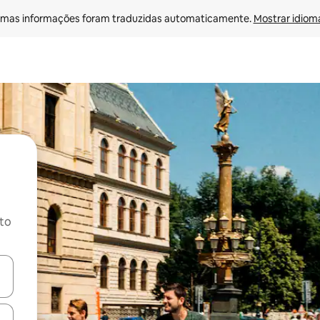
mas informações foram traduzidas automaticamente. 
Mostrar idioma
ito
ore-os usando as seta para cima e para baixo do teclado ou tocando e