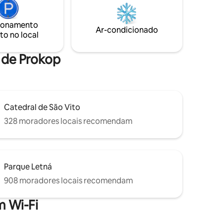
parques verdes ou até o maior parque de
fortável.
Praga, "Stromovka", ao longo do rio
forno e
norte. A 2 minutos da parada de bonde
ionamento
sposição.
Ar-condicionado
Libensky Most ou a 5 minutos do metrô
to no local
el para
Palmovka.
e de Prokop
Catedral de São Vito
328 moradores locais recomendam
Parque Letná
908 moradores locais recomendam
 Wi-Fi