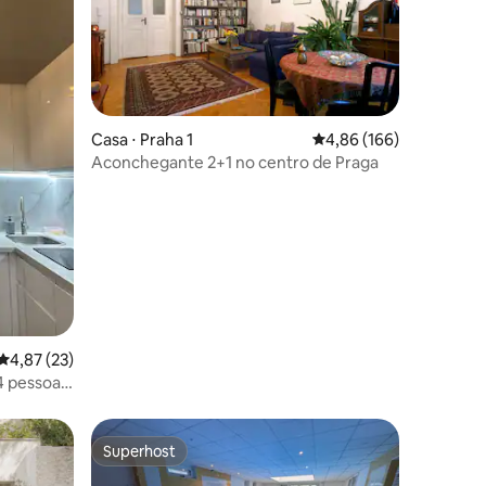
Casa ⋅ Praha 1
4,86 de uma avaliação 
4,86 (166)
ções
Aconchegante 2+1 no centro de Praga
4,87 de uma avaliação média de 5, 23 avaliações
4,87 (23)
4 pessoas
Superhost
Superhost