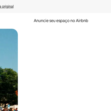
 original
Anuncie seu espaço no Airbnb
 deslizando o dedo na tela.