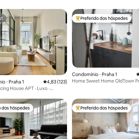
st
Preferido dos hóspedes
st
Entre os melhores preferidos d
édia de 5, 261 avaliações
Condomínio ⋅ Praha 1
4
Home Sweet Home OldTown P
o ⋅ Praha 1
4,83 de uma avaliação média de 5, 123 avalia
4,83 (123)
cing House APT · Luxo ·
o dos hóspedes
Preferido dos hóspedes
o dos hóspedes
Entre os melhores preferidos d