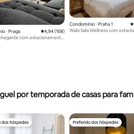
Condomínio ⋅ Praha 1
4
Wabi Sabi Wellness com estac
édia de 5, 537 avaliações
o ⋅ Praga
4,94 de uma avaliação média de 5, 108 avalia
4,94 (108)
chegante com estacionamento
r-condicionado e varanda
guel por temporada de casas para famí
o dos hóspedes
Preferido dos hóspedes
o dos hóspedes
Preferido dos hóspedes