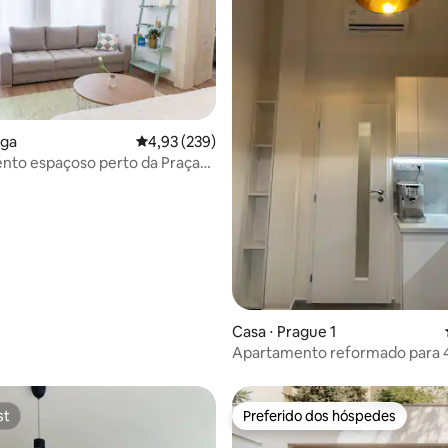
aga
4,93 de uma avaliação média de 5, 239 avalia
4,93 (239)
nto espaçoso perto da Praça
média de 5, 16 avaliações
s
Casa ⋅ Prague 1
Apartamento reformado para 
120m Ponte Carlos 70m metro
st
Preferido dos hóspedes
st
Preferido dos hóspedes