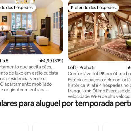
rido dos hóspedes
Preferido dos hóspedes
 melhores preferidos dos hóspedes
Preferido dos hóspedes
édia de 5, 170 avaliações
aha 5
4,99 de uma avaliação média de 5, 339 avalia
4,99 (339)
rtamento que aceita cães,
Loft ⋅ Praha 5
4
mento, jardim
to de luxo em estilo cubista
Confortável loft❤️ em ótimo ba
ea residencial verde e
residencial⛪
Estúdio espaçoso e ★ confortá
. O apartamento mobiliado
histórica ★ até 4 hóspedes no 
e original com entrada
tranquilo ★ Ótimo Espresso de
 tem uma área de 75 m².
velocidade Wi-Fi de alta veloc
amento seguro em frente à
res para aluguel por temporada pert
Lavadora/Secadora ★ Aprovei
nde e belo jardim. Cozinha
café expresso matinal enquant
te equipada), quarto para 2
Praga e jardins hospedados em
cama para bebês está
no sótão na famosa vila Hřeben
l), sala de estar (podemos
perto do centro da cidade. Refúgio
iar um colchão para uma
absolutamente tranquilo com v