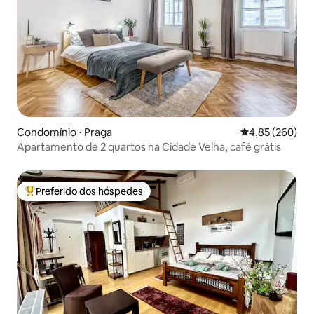
Condomínio ⋅ Praga
4,85 de uma ava
4,85 (260)
Apartamento de 2 quartos na Cidade Velha, café grátis
Preferido dos hóspedes
Entre os melhores preferidos dos hóspedes