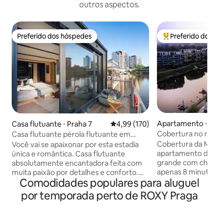
outros aspectos.
Preferido dos hóspedes
Preferido dos 
Preferido dos hóspedes
Entre os melhore
Apartamento ⋅ Pr
Casa flutuante ⋅ Praha 7
4,99 de uma avaliação média de 
4,99 (170)
Cobertura no rio 
Casa flutuante pérola flutuante em
Praga
Cobertura da Mar
Você vai se apaixonar por esta estadia
apartamento de 1
única e romântica. Casa flutuante
grande com churra
absolutamente encantadora feita com
apenas 8 minutos 
muita paixão por detalhes e conforto.
Comodidades populares para aluguel
Um refúgio de féri
Você vai experimentar uma estadia
escritório em casa 
inesquecível e não vai querer sair. Você
por temporada perto de ROXY Praga
Marina Boulevard
pode pescar, ou apenas observar o
localizada em Pra
mundo do rio cheio de peixes, ou tentar
habitação privada
um paddleboard. A casa flutuante está