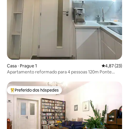
Casa ⋅ Prague 1
4,87 de uma a
4,87 (23)
Apartamento reformado para 4 pessoas 120m Ponte
Carlos 70m metro
Preferido dos hóspedes
Entre os melhores preferidos dos hóspedes