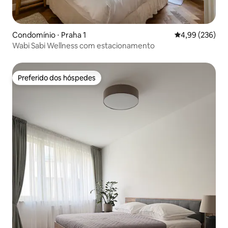
Condomínio ⋅ Praha 1
4,99 de uma ava
4,99 (236)
Wabi Sabi Wellness com estacionamento
Preferido dos hóspedes
Preferido dos hóspedes