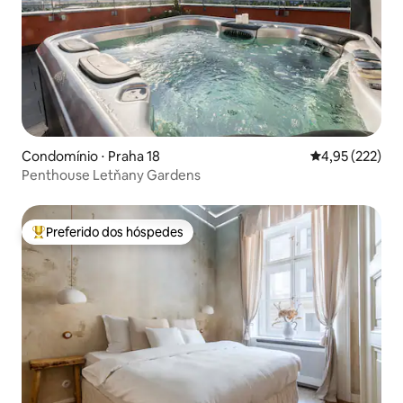
Condomínio ⋅ Praha 18
4,95 de uma av
4,95 (222)
Penthouse Letňany Gardens
Preferido dos hóspedes
Entre os melhores preferidos dos hóspedes