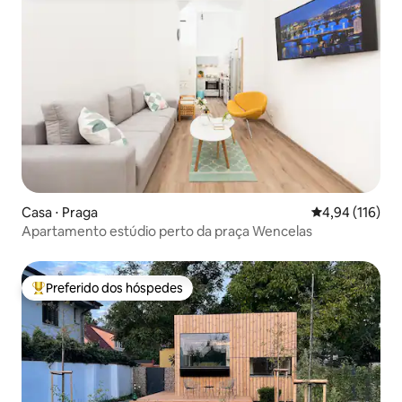
Casa ⋅ Praga
4,94 de uma av
4,94 (116)
Apartamento estúdio perto da praça Wencelas
Preferido dos hóspedes
Entre os melhores preferidos dos hóspedes