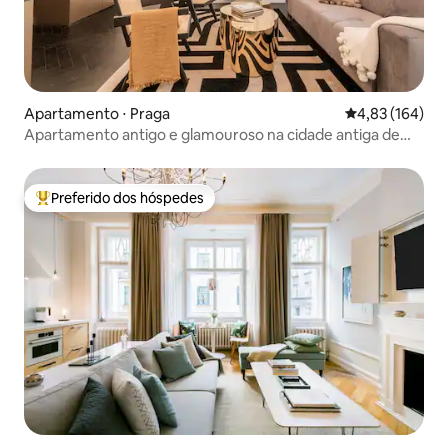
Apartamento ⋅ Praga
4,83 de uma av
4,83 (164)
Apartamento antigo e glamouroso na cidade antiga de
Praga
Preferido dos hóspedes
Entre os melhores preferidos dos hóspedes