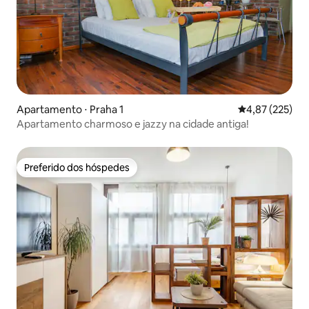
Apartamento ⋅ Praha 1
4,87 de uma av
4,87 (225)
Apartamento charmoso e jazzy na cidade antiga!
Preferido dos hóspedes
Preferido dos hóspedes