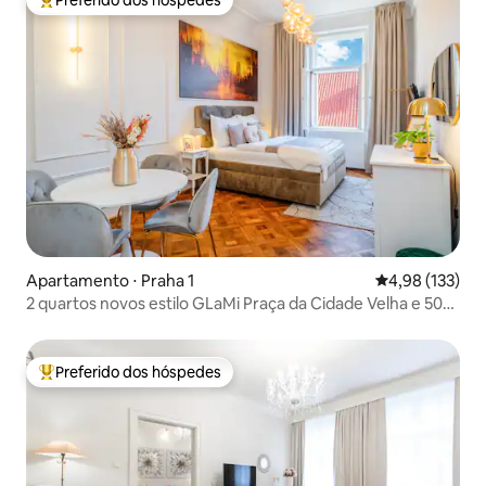
Preferido dos hóspedes
Entre os melhores preferidos dos hóspedes
Apartamento ⋅ Praha 1
4,98 de uma av
4,98 (133)
2 quartos novos estilo GLaMi Praça da Cidade Velha e 50
passos para o RELÓGIO
Preferido dos hóspedes
Entre os melhores preferidos dos hóspedes