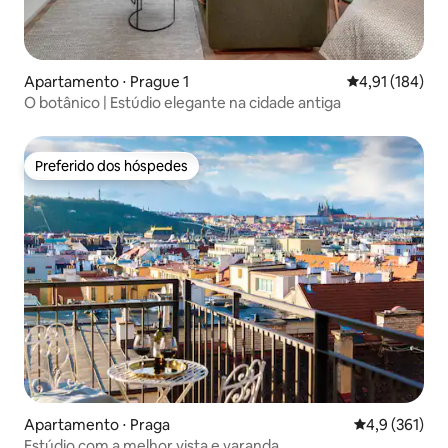
Apartamento ⋅ Prague 1
4,91 de uma av
4,91 (184)
O botânico | Estúdio elegante na cidade antiga
Preferido dos hóspedes
Preferido dos hóspedes
Apartamento ⋅ Praga
4,9 de uma av
4,9 (361)
Estúdio com a melhor vista e varanda