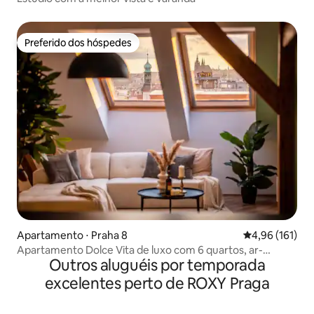
Preferido dos hóspedes
Preferido dos hóspedes
Apartamento ⋅ Praha 8
4,96 de uma av
4,96 (161)
Apartamento Dolce Vita de luxo com 6 quartos, ar-
Outros aluguéis por temporada
condicionado e vista para o castelo
excelentes perto de ROXY Praga