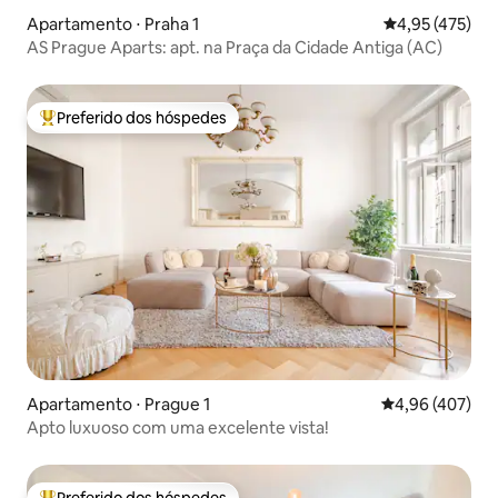
Apartamento ⋅ Praha 1
4,95 de uma av
4,95 (475)
AS Prague Aparts: apt. na Praça da Cidade Antiga (AC)
Preferido dos hóspedes
Entre os melhores preferidos dos hóspedes
Apartamento ⋅ Prague 1
4,96 de uma av
4,96 (407)
Apto luxuoso com uma excelente vista!