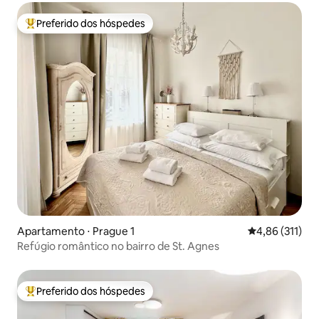
Preferido dos hóspedes
Entre os melhores preferidos dos hóspedes
Apartamento ⋅ Prague 1
4,86 de uma av
4,86 (311)
Refúgio romântico no bairro de St. Agnes
Preferido dos hóspedes
Entre os melhores preferidos dos hóspedes