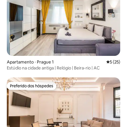
Apartamento ⋅ Prague 1
5 de uma a
5 (25)
Estúdio na cidade antiga | Relógio | Beira-rio | AC
Preferido dos hóspedes
Preferido dos hóspedes