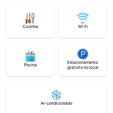
do rio Vltava, com
equipada com uma cama de casal e um
até o centro da ci
berço para bebês pequenos. Prepare
parques verdes ou
sua experiência de degustação na
de Praga, "Stromov
cozinha totalmente equipada. Depois de
norte. A 2 minuto
um dia cheio, você pode relaxar junto à
Cozinha
Wi-Fi
Libensky Most ou 
lareira. Você pode sentar no terraço e
Palmovka.
observar a calma da superfície da água.
Estacionamento ao lado da casa
flutuante.
Estacionamento
Piscina
gratuito no local
Ar-condicionado