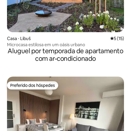
Casa ⋅ Libuš
5 de uma a
5 (15)
Microcasa estilosa em um oásis urbano
Aluguel por temporada de apartamento
com ar-condicionado
Preferido dos hóspedes
Preferido dos hóspedes