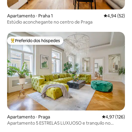
Apartamento ⋅ Praha 1
4,94 de uma a
4,94 (52)
Estúdio aconchegante no centro de Praga
Preferido dos hóspedes
Entre os melhores preferidos dos hóspedes
Apartamento ⋅ Praga
4,97 de uma av
4,97 (126)
Apartamento 5 ESTRELAS LUXUOSO e tranquilo no
centro da cidade