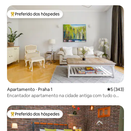
Preferido dos hóspedes
Entre os melhores preferidos dos hóspedes
Apartamento ⋅ Praha 1
5 de uma av
5 (343)
Encantador apartamento na cidade antiga com tudo o
que você pode desejar
Preferido dos hóspedes
Entre os melhores preferidos dos hóspedes