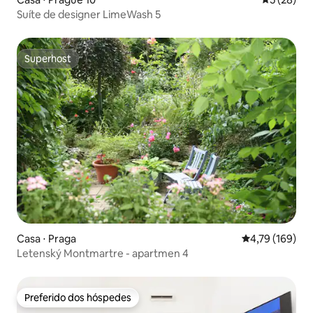
Suíte de designer LimeWash 5
Superhost
Superhost
Casa ⋅ Praga
4,79 de uma av
4,79 (169)
Letenský Montmartre - apartmen 4
Preferido dos hóspedes
Preferido dos hóspedes