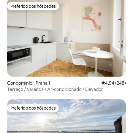
Preferido dos hóspedes
Preferido dos hóspedes
Condomínio ⋅ Praha 1
4,94 de uma ava
4,94 (248)
Terraço / Varanda / Ar-condicionado / Elevador
Preferido dos hóspedes
Preferido dos hóspedes