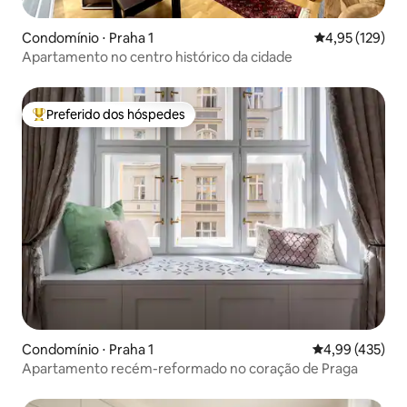
Condomínio ⋅ Praha 1
4,95 de uma av
4,95 (129)
Apartamento no centro histórico da cidade
Preferido dos hóspedes
Entre os melhores preferidos dos hóspedes
Condomínio ⋅ Praha 1
4,99 de uma av
4,99 (435)
Apartamento recém-reformado no coração de Praga