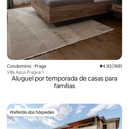
Condomínio ⋅ Praga
4,93 de uma av
4,93 (169)
Villa Apus Prague 1
Aluguel por temporada de casas para
famílias
Preferido dos hóspedes
Preferido dos hóspedes