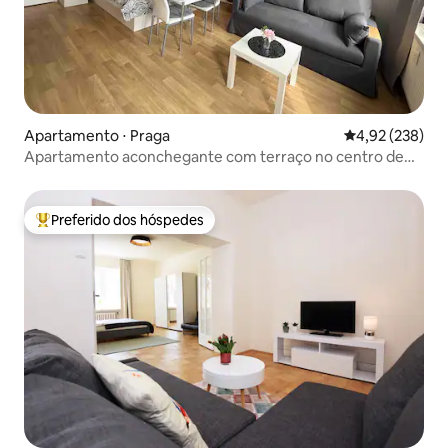
Apartamento ⋅ Praga
4,92 de uma av
4,92 (238)
Apartamento aconchegante com terraço no centro de
Praga
Preferido dos hóspedes
Entre os melhores preferidos dos hóspedes