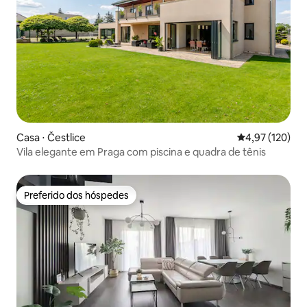
Casa ⋅ Čestlice
4,97 de uma av
4,97 (120)
Vila elegante em Praga com piscina e quadra de tênis
Preferido dos hóspedes
Preferido dos hóspedes