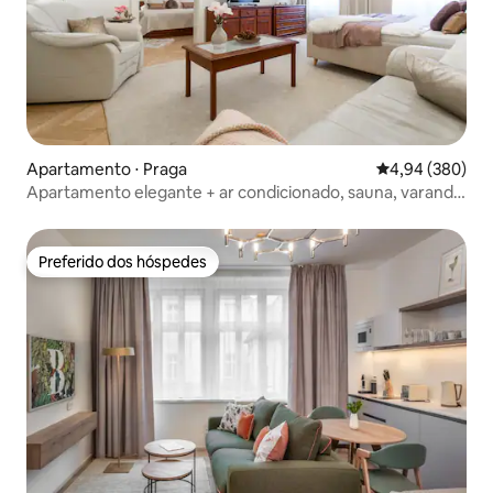
Apartamento ⋅ Praga
4,94 de uma ava
4,94 (380)
Apartamento elegante + ar condicionado, sauna, varanda
e garagem a 5' de distância
Preferido dos hóspedes
Preferido dos hóspedes