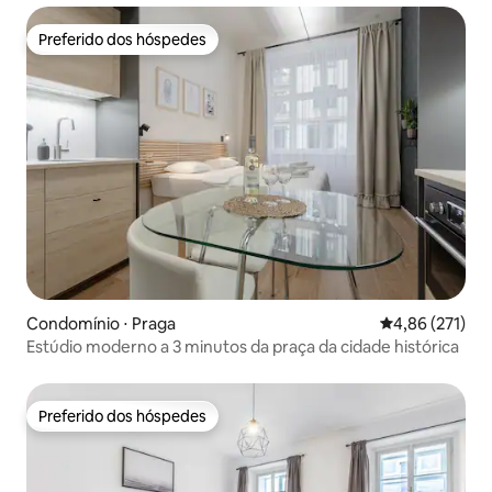
Preferido dos hóspedes
Preferido dos hóspedes
Condomínio ⋅ Praga
4,86 de uma av
4,86 (271)
Estúdio moderno a 3 minutos da praça da cidade histórica
Preferido dos hóspedes
Preferido dos hóspedes