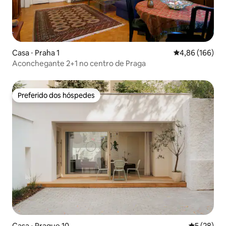
Casa ⋅ Praha 1
4,86 de uma av
4,86 (166)
Aconchegante 2+1 no centro de Praga
Preferido dos hóspedes
Preferido dos hóspedes
Casa ⋅ Prague 10
5 de uma a
5 (28)