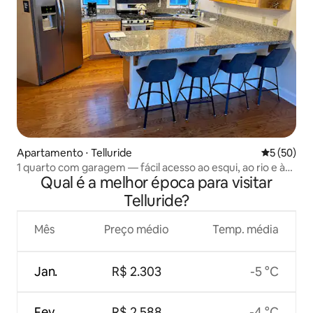
Apartamento ⋅ Telluride
5 de uma a
5 (50)
1 quarto com garagem — fácil acesso ao esqui, ao rio e à
Qual é a melhor época para visitar
cidade
Telluride?
Mês
Preço médio
Temp. média
Jan.
R$ 2.303
-5 °C
Fev.
R$ 2.588
-4 °C