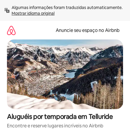
Pular
Algumas informações foram traduzidas automaticamente. 
para
Mostrar idioma original
o
conteúdo
Anuncie seu espaço no Airbnb
Aluguéis por temporada em Telluride
Encontre e reserve lugares incríveis no Airbnb