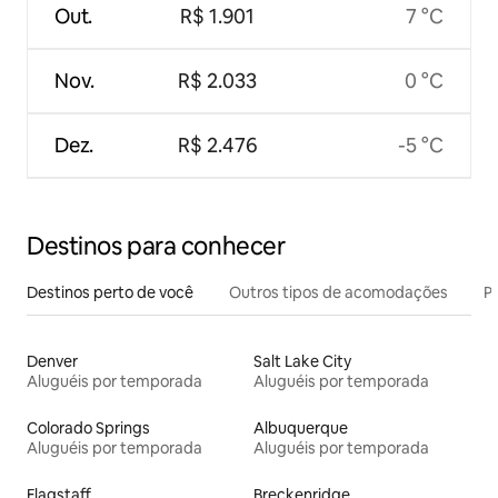
Out.
R$ 1.901
7 °C
Nov.
R$ 2.033
0 °C
Dez.
R$ 2.476
-5 °C
Destinos para conhecer
Destinos perto de você
Outros tipos de acomodações
Pr
Denver
Salt Lake City
Aluguéis por temporada
Aluguéis por temporada
Colorado Springs
Albuquerque
Aluguéis por temporada
Aluguéis por temporada
Flagstaff
Breckenridge