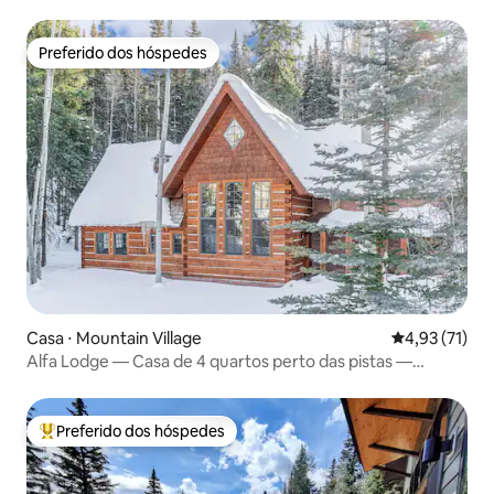
Preferido dos hóspedes
Preferido dos hóspedes
Casa ⋅ Mountain Village
4,93 de uma a
4,93 (71)
Alfa Lodge — Casa de 4 quartos perto das pistas —
Banheira de hidromassagem
Preferido dos hóspedes
Entre os melhores preferidos dos hóspedes