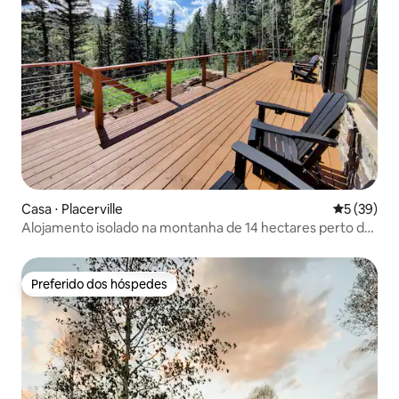
Casa ⋅ Placerville
5 de uma a
5 (39)
Alojamento isolado na montanha de 14 hectares perto de
Telluride e Ouray
Preferido dos hóspedes
Preferido dos hóspedes