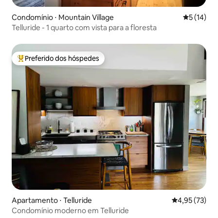
Condomínio ⋅ Mountain Village
5 de uma a
5 (14)
Telluride - 1 quarto com vista para a floresta
Preferido dos hóspedes
Entre os melhores preferidos dos hóspedes
Apartamento ⋅ Telluride
4,95 de uma a
4,95 (73)
Condomínio moderno em Telluride