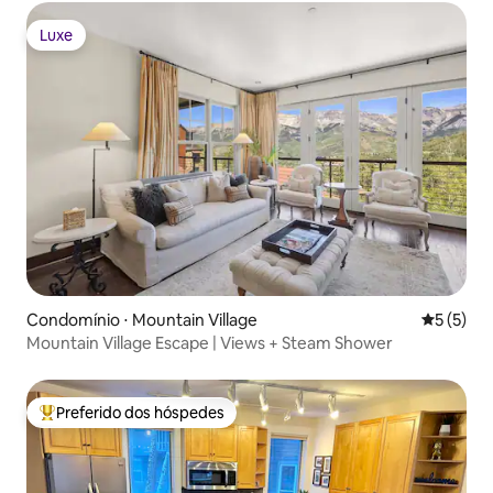
Luxe
Luxe
Condomínio ⋅ Mountain Village
5 de uma 
5 (5)
Mountain Village Escape | Views + Steam Shower
Preferido dos hóspedes
Entre os melhores preferidos dos hóspedes