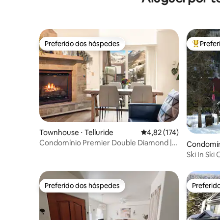
Preferido dos hóspedes
Prefe
Preferido dos hóspedes
Entre os
Townhouse ⋅ Telluride
4,82 de uma avaliação m
4,82 (174)
Condomínio Premier Double Diamond |
Condomíni
Teleférico 7 | 3 quartos
Ski In Ski
hidromas
aquecida.
Preferido dos hóspedes
Preferid
Preferido dos hóspedes
Preferid