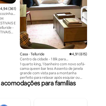
Vistas incrí
caminhad
,94 de uma avaliação média de 5, 361 avaliações
4,94 (361)
de todos 
 cozinha,
lojas e f
anquilo
EM
carro e c
STIVAIS E
Nova ban
aberta! Licença comercial nº 00651
STIVAIS
Lembre-s
ntes da
fechada 
gôndola -
tempora
 DE
ções
Casa ⋅ Telluride
4,91 de uma avaliação 
4,91 (615)
de final
Centro da cidade - 1 Blk para
gondo/teleférico 8/rua principal
egante
1 quarto king, 1 banheiro com novo sofá-
ma - Ideal
cama queen bar less Assento de janela
oom,
grande com vista para a montanha
S, 4 de
perfeito para relaxar após esquiar ou
e acomodações para famílias
 escapadas
caminhar 1 vaga de garagem incluída 1,5
blks para gôndola e teleférico 1
quarteirão para mercearia e padaria, loja
de vinhos/licores e loja de THC em nosso
condomínio, Trilhas e cachoeira a 1
quarteirão de Bear Creek 1 bloco para o