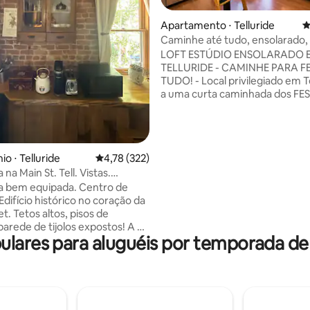
Apartamento ⋅ Telluride
4
édia de 5, 108 avaliações
Caminhe até tudo, ensolarado,
banheira de hidromassagem, tr
LOFT ESTÚDIO ENSOLARADO 
TELLURIDE - CAMINHE PARA FE
TUDO! - Local privilegiado em Telluride -
a uma curta caminhada dos FE
DO TOWN PARK, lojas/restaura
Main St, Clarks Market, trilhas, 
Banheira de hidromassagem
(compartilhada) -NÃO PRECISA
o ⋅ Telluride
4,78 de uma avaliação média de 5, 322 avalia
4,78 (322)
CARRO! - Último andar da unida
na Main St. Tell. Vistas.
SILENCIOSA - Vistas épicas da montanha
o de estacionamento
- ENSOLARADO! - Loft aconch
a bem equipada. Centro de
com cama queen size e sofá-ca
 Edifício histórico no coração da
para BLUEGRASS, Jazz/Mushr
t. Tetos altos, pisos de
FILME, BLUES&BREWS FESTIVAL
arede de tijolos expostos! A 3
ulares para aluguéis por temporada d
julho, Ação de Graças, Natal e
a gôndola e dos teleféricos de
de primavera/outono! Reserve sua
stas para o leste das montanhas
viagem para o festival agora!
ue adorável. Caminhe até
as! Unidade no último
-Fi forte, cozinha completa.
 é uma cidade de festas! O