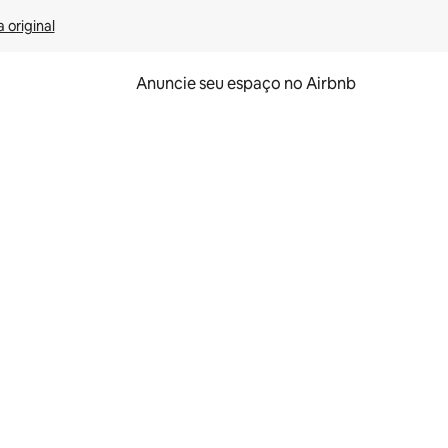
 original
Anuncie seu espaço no Airbnb
 deslizando o dedo na tela.