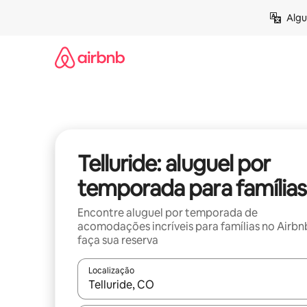
Pular
Algu
para
o
conteúdo
Telluride: aluguel por
temporada para famílias
Encontre aluguel por temporada de
acomodações incríveis para famílias no Airbn
faça sua reserva
Localização
Quando os resultados estiverem disponíveis, expl