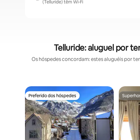
(Telluride) têm Wi-Fi
Telluride: aluguel por
Os hóspedes concordam: estes aluguéis por te
Preferido dos hóspedes
Superho
Preferido dos hóspedes
Superho