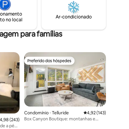
rio (pode fazer um passeio de boia no
verão) 2 quarteirões da rua principal
ionamento
pode caminhar por todos os lugares, sem
Ar-condicionado
to no local
necessidade de carro 1 vaga de garagem
incluída Licença comercial de Telluride 92
gem para famílias
Preferido dos hóspedes
os hóspedes
Preferido dos hóspedes
Condomínio ⋅ Telluride
4,92 de uma avaliação 
4,92 (143)
Box Canyon Boutique: montanhas e
ções
,98 de uma avaliação média de 5, 243 avaliações
4,98 (243)
música na primeira fila
de a pé