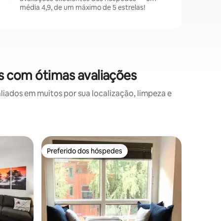
média 4,9, de um máximo de 5 estrelas!
s com ótimas avaliações
ados em muitos por sua localização, limpeza e
Condomíni
Preferido dos hóspedes
Preferi
os hóspedes
Preferido dos hóspedes
Preferi
Banheira
Budget 
Esta cas
localizaç
hidromas
da entrad
da trilha 
gôndola/p