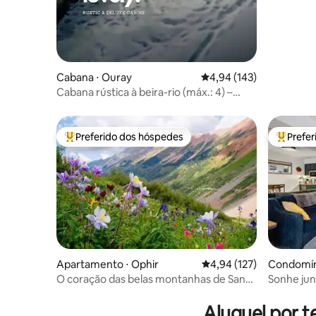
caminhad
Cabana ⋅ Ouray
4,94 de uma avaliação m
4,94 (143)
Cabana rústica à beira-rio (máx.: 4) –
Animais de estimação e spa
Preferido dos hóspedes
Prefe
Entre os melhores preferidos dos hóspedes
Entre os
Apartamento ⋅ Ophir
4,94 de uma avaliação m
4,94 (127)
Condomíni
O coração das belas montanhas de San
Sonhe jun
Juan
Aluguel por t