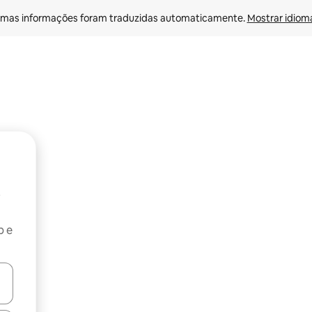
mas informações foram traduzidas automaticamente. 
Mostrar idioma
b e
ore-os usando as seta para cima e para baixo do teclado ou tocando e