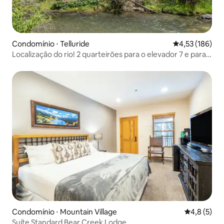
Condomínio ⋅ Telluride
4,53 de uma av
4,53 (186)
Localização do rio! 2 quarteirões para o elevador 7 e para o
Gondol
Condomínio ⋅ Mountain Village
4,8 de uma 
4,8 (5)
Suíte Standard Bear Creek Lodge