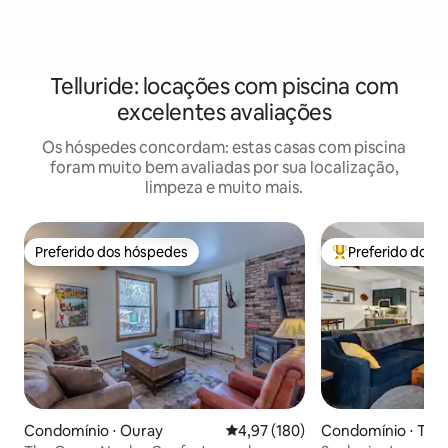
Telluride: locações com piscina com
excelentes avaliações
Os hóspedes concordam: estas casas com piscina
foram muito bem avaliadas por sua localização,
limpeza e muito mais.
Preferido dos hóspedes
Preferido dos 
Preferido dos hóspedes
Entre os melhore
Condomínio ⋅ Ouray
4,97 de uma avaliação média de 
4,97 (180)
Condomínio ⋅ Tellu