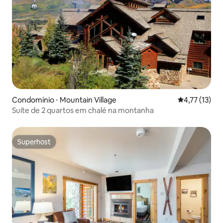
Condomínio ⋅ Mountain Village
4,77 de uma a
4,77 (13)
Suíte de 2 quartos em chalé na montanha
Superhost
Superhost