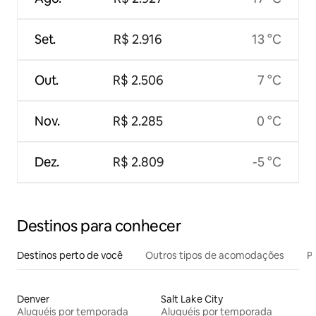
Set.
R$ 2.916
13 °C
Out.
R$ 2.506
7 °C
Nov.
R$ 2.285
0 °C
Dez.
R$ 2.809
-5 °C
Destinos para conhecer
Destinos perto de você
Outros tipos de acomodações
Pr
Denver
Salt Lake City
Aluguéis por temporada
Aluguéis por temporada