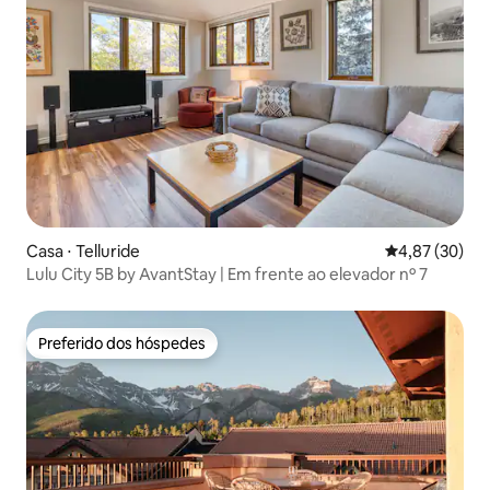
Casa ⋅ Telluride
4,87 de uma a
4,87 (30)
Lulu City 5B by AvantStay | Em frente ao elevador nº 7
Preferido dos hóspedes
Preferido dos hóspedes