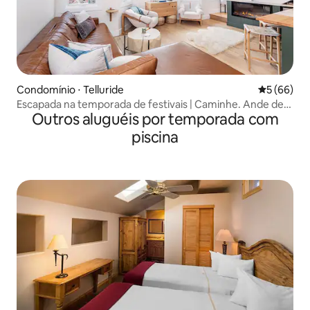
Condomínio ⋅ Telluride
5 de uma a
5 (66)
Escapada na temporada de festivais | Caminhe. Ande de
Outros aluguéis por temporada com
bicicleta. Relaxe.
piscina