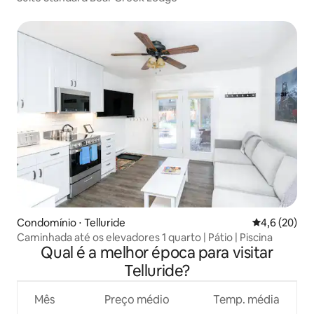
Condomínio ⋅ Telluride
4,6 de uma a
4,6 (20)
Caminhada até os elevadores 1 quarto | Pátio | Piscina
Qual é a melhor época para visitar
Telluride?
Mês
Preço médio
Temp. média