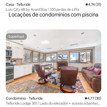
Casa ⋅ Telluride
4,74 de uma a
4,74 (31)
Lulu City 4B by AvantStay | 100 jardas de Lifts
Locações de condomínios com piscina
Superhost
Superhost
Condomínio ⋅ Telluride
4,77 de uma a
4,77 (30)
Telluride Lodge 301 | Lado do elevador + acesso à banheira