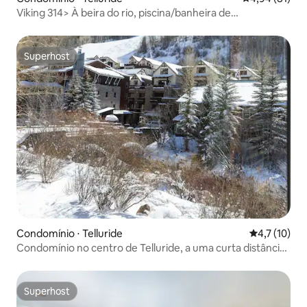
Viking 314> À beira do rio, piscina/banheira de
hidromassagem, perto de elevadores
Superhost
Superhost
Condomínio ⋅ Telluride
4,7 de uma a
4,7 (10)
Condomínio no centro de Telluride, a uma curta distância
da gôndola e da rua principal
Superhost
Superhost