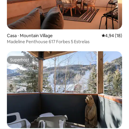
Casa ⋅ Mountain Village
4,94 de uma a
4,94 (18)
Madeline Penthouse 617 Forbes 5 Estrelas
Superhost
Superhost