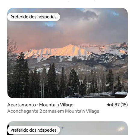
também!
Preferido dos hóspedes
Preferido dos hóspedes
Apartamento ⋅ Mountain Village
4,87 de uma a
4,87 (15)
Aconchegante 2 camas em Mountain Village
Preferido dos hóspedes
Preferido dos hóspedes