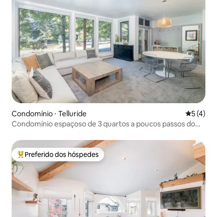
Condomínio ⋅ Telluride
5 de uma 
5 (4)
Condomínio espaçoso de 3 quartos a poucos passos do
teleférico Lift 7
Preferido dos hóspedes
Entre os melhores preferidos dos hóspedes