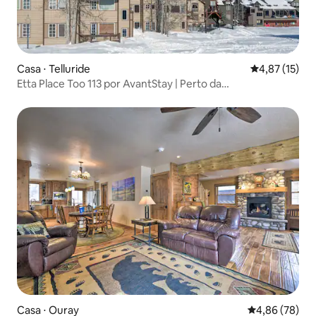
Casa ⋅ Telluride
4,87 de uma a
4,87 (15)
Etta Place Too 113 por AvantStay | Perto da
cidade/encostas
Casa ⋅ Ouray
4,86 de uma a
4,86 (78)