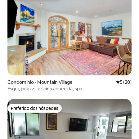
Condomínio ⋅ Mountain Village
5 de uma a
5 (20)
Esqui, jacuzzi, piscina aquecida, spa
Preferido dos hóspedes
Preferido dos hóspedes