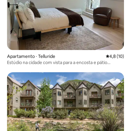
Apartamento ⋅ Telluride
4,8 de uma a
4,8 (10)
Estúdio na cidade com vista para a encosta e pátio
ensolarado