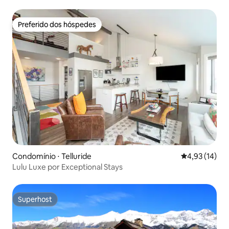
de hidromassagem
Preferido dos hóspedes
Preferido dos hóspedes
Condomínio ⋅ Telluride
4,93 de uma a
4,93 (14)
Lulu Luxe por Exceptional Stays
Superhost
Superhost