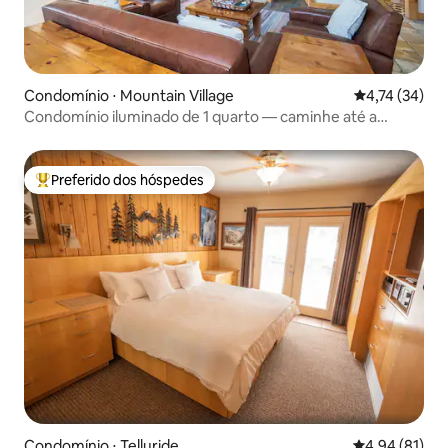
Condomínio ⋅ Mountain Village
4,74 de uma a
4,74 (34)
Condomínio iluminado de 1 quarto — caminhe até a
gôndola!
Preferido dos hóspedes
Entre os melhores preferidos dos hóspedes
Condomínio ⋅ Telluride
4,94 de uma a
4,94 (81)