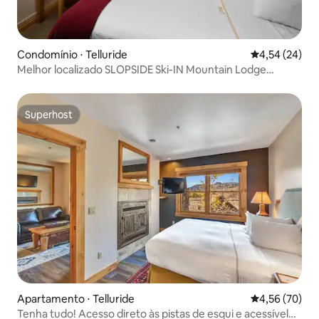
Condomínio ⋅ Telluride
4,54 de uma a
4,54 (24)
Melhor localizado SLOPSIDE Ski-IN Mountain Lodge
CONDO
Superhost
Superhost
Apartamento ⋅ Telluride
4,56 de uma a
4,56 (70)
Tenha tudo! Acesso direto às pistas de esqui e acessível