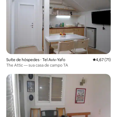
Suíte de hóspedes ⋅ Tel Aviv-Yafo
4,67 de uma a
4,67 (71)
The Attic — sua casa de campo TA