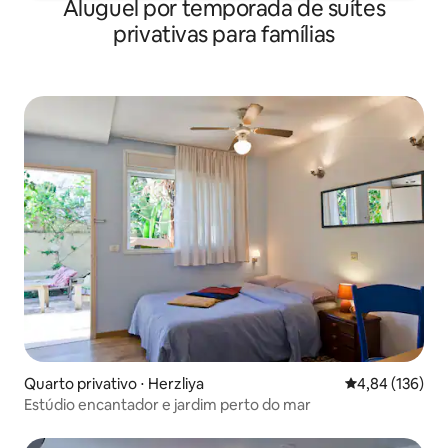
Aluguel por temporada de suítes
privativas para famílias
Quarto privativo ⋅ Herzliya
4,84 de uma av
4,84 (136)
Estúdio encantador e jardim perto do mar