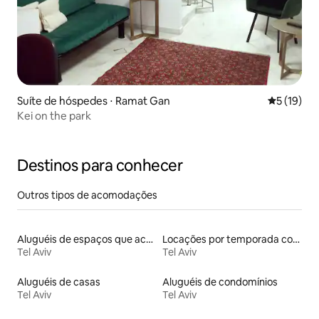
Suíte de hóspedes ⋅ Ramat Gan
5 de uma a
5 (19)
Kei on the park
Destinos para conhecer
Outros tipos de acomodações
Aluguéis de espaços que aceitam animais de estimação
Locações por temporada com piscina
Tel Aviv
Tel Aviv
Aluguéis de casas
Aluguéis de condomínios
Tel Aviv
Tel Aviv