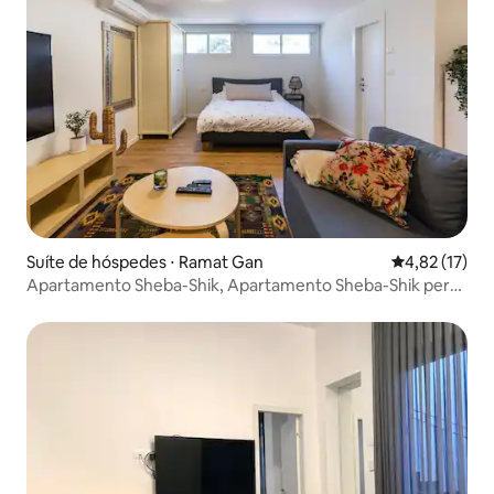
Suíte de hóspedes ⋅ Ramat Gan
4,82 de uma a
4,82 (17)
Apartamento Sheba-Shik, Apartamento Sheba-Shik perto
do hospital