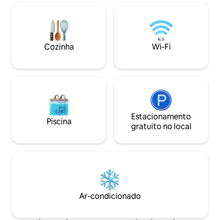
para a paz e a privacidade no final do dia.
máquina de lavar 
A unidade inclui cerca de 40 m² de
para o café da ma
espaço interior e um telhado privativo
muito grande com uma área de cerca de
90 m², o que proporciona uma rara
Cozinha
Wi-Fi
sensação de espaço no coração do
tecido urbano do sul de Tel Aviv.
Excelente para casais, trabalho remoto e
qualquer pessoa que busque uma
experiência de hospedagem
descontraída com fácil acesso a tudo o
que Tel Aviv tem a oferecer.
Estacionamento
Piscina
gratuito no local
Ar-condicionado