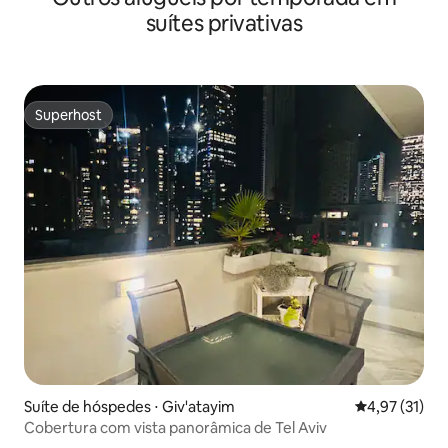
suítes privativas
Superhost
Superhost
Suíte de hóspedes ⋅ Giv'atayim
4,97 de uma a
4,97 (31)
Cobertura com vista panorâmica de Tel Aviv