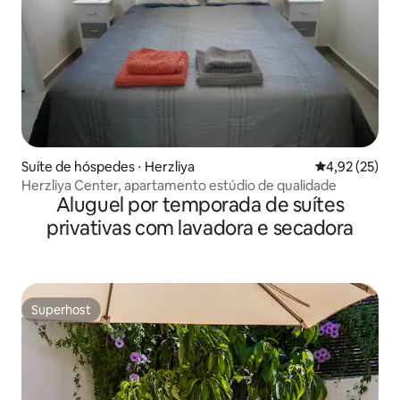
Suíte de hóspedes ⋅ Herzliya
4,92 de uma a
4,92 (25)
Herzliya Center, apartamento estúdio de qualidade
Aluguel por temporada de suítes
privativas com lavadora e secadora
Superhost
Superhost