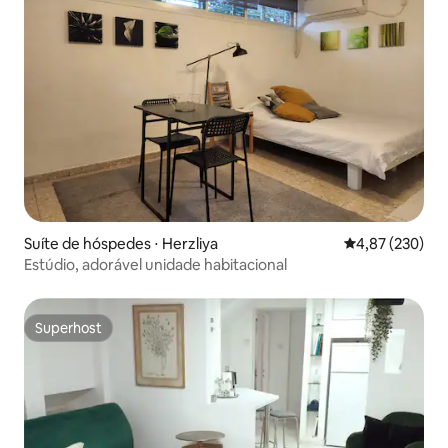
Suíte de hóspedes ⋅ Herzliya
4,87 de uma av
4,87 (230)
Estúdio, adorável unidade habitacional
Superhost
Superhost