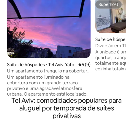
Superhost
Superhost
Suíte de hóspedes 
Yafo
Diversão em TLV
A unidade é uma sa
quartos, tranquila
totalmente equipa
Suíte de hóspedes ⋅ Tel Aviv-Yafo
5 de uma avaliação média d
5 (9)
cozinha totalmen
Um apartamento tranquilo na cobertura
o que você precis
em Shapira, com um telhado enorme
Um apartamento iluminado na
conforto. Cable, N
cobertura com um grande terraço
assinantes). Área 
privativo e uma agradável atmosfera
café da manhã, má
urbana. O apartamento está localizado
e máquina de lavar l
Tel Aviv: comodidades populares para
no tranquilo bairro de Shapira, no sul de
apartamento acol
Tel Aviv, a uma curta distância de Kiryat
aluguel por temporada de suítes
3 quartos no coraç
HaMelacha, Florentin e dos locais de
Ramat haHayal em Tel Av
privativas
entretenimento da região. Este é um
apartamento você 
lugar perfeito para quem quer curtir a
você precisa : co
cidade durante o dia e a noite, e voltar
WIFI, TV a cabo, m