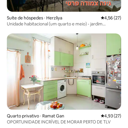
Suíte de hóspedes ⋅ Herzliya
4,56 de uma a
4,56 (27)
Unidade habitacional (um quarto e meio) - jardim
privativo, estacionamento gratuito!
Quarto privativo ⋅ Ramat Gan
4,93 de uma a
4,93 (27)
OPORTUNIDADE INCRÍVEL DE MORAR PERTO DE TLV