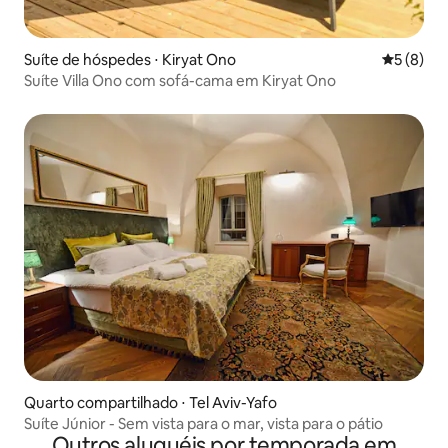
Suíte de hóspedes ⋅ Kiryat Ono
5 de uma 
5 (8)
Suíte Villa Ono com sofá-cama em Kiryat Ono
Quarto compartilhado ⋅ Tel Aviv-Yafo
Suíte Júnior - Sem vista para o mar, vista para o pátio
Outros aluguéis por temporada em