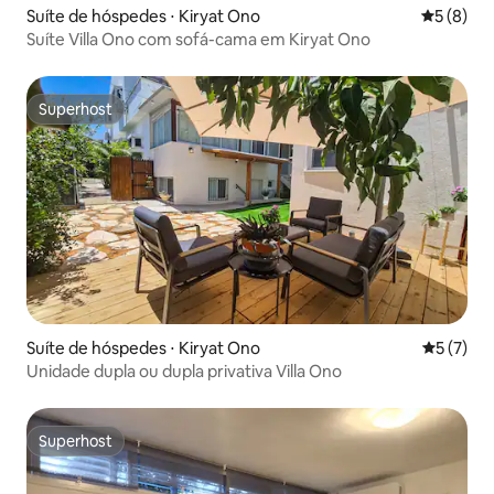
Suíte de hóspedes ⋅ Kiryat Ono
5 de uma 
5 (8)
Suíte Villa Ono com sofá-cama em Kiryat Ono
Superhost
Superhost
Suíte de hóspedes ⋅ Kiryat Ono
5 de uma 
5 (7)
Unidade dupla ou dupla privativa Villa Ono
Superhost
Superhost