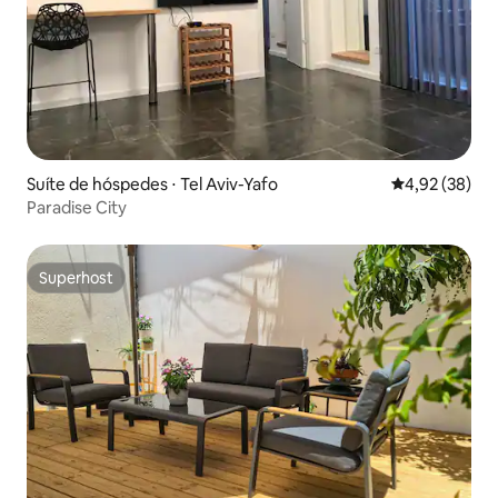
Suíte de hóspedes ⋅ Tel Aviv-Yafo
4,92 de uma a
4,92 (38)
Paradise City
Superhost
Superhost