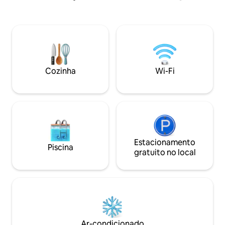
apartamento fica a um minuto a pé da
localização primári
Praça Dizinghof e a 6 minutos a pé da
cidade que nunca 
praia. O lugar é altamente equipado e
a pé Ben Yehuda,
relativamente novo. Nosso apartamento
restaurantes e vid
fica a um minuto a pé da praça Dizinghof
2 minutos a pé. O
e a seis minutos a pé da praia .
Dizengof e o me
Restaurantes e cafés estão por toda
estão a passo de d
parte. Demora cerca de 25 a 30 minutos
Cozinha
Wi-Fi
a pé até o Porto de Tel Aviv ou Jaffa
(direção oposta)
Estacionamento
Piscina
gratuito no local
Ar-condicionado