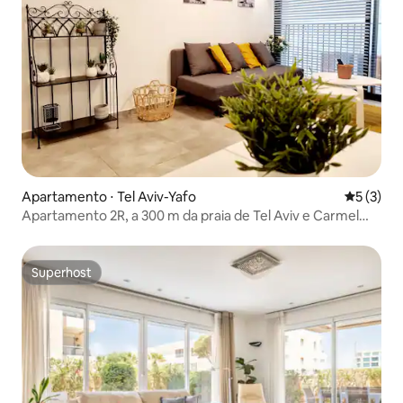
Apartamento ⋅ Tel Aviv-Yafo
5 de uma 
5 (3)
Apartamento 2R, a 300 m da praia de Tel Aviv e Carmel
Shuk
Superhost
Superhost