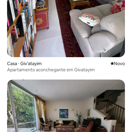
Casa ⋅ Giv'atayim
Novo lugar
Novo
Apartamento aconchegante em Givatayim