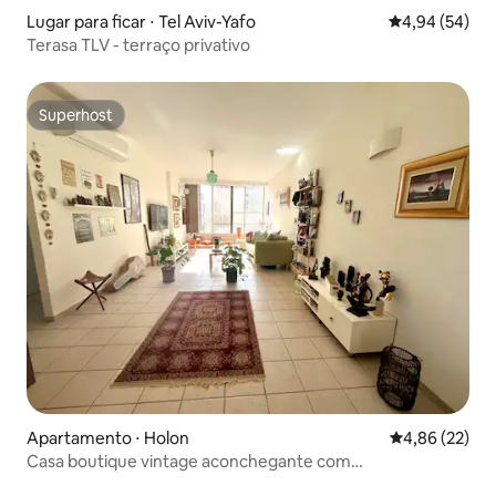
Lugar para ficar ⋅ Tel Aviv-Yafo
4,94 de uma a
4,94 (54)
Terasa TLV - terraço privativo
Superhost
Superhost
Apartamento ⋅ Holon
4,86 de uma a
4,86 (22)
Casa boutique vintage aconchegante com
estacionamento • 10 min de TLV