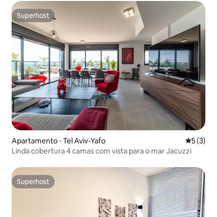
Superhost
Superhost
Apartamento ⋅ Tel Aviv-Yafo
5 de uma 
5 (3)
Linda cobertura 4 camas com vista para o mar Jacuzzi
Superhost
Superhost