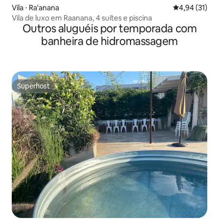
Vila ⋅ Ra'anana
4,94 de uma a
4,94 (31)
Vila de luxo em Raanana, 4 suítes e piscina
Outros aluguéis por temporada com
banheira de hidromassagem
Superhost
Superhost