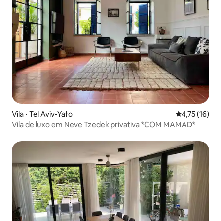
Vila ⋅ Tel Aviv-Yafo
4,75 de uma a
4,75 (16)
Vila de luxo em Neve Tzedek privativa *COM MAMAD*