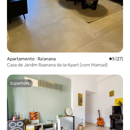
Apartamento ⋅ Ra'anana
5 de uma a
5 (27)
Casa de Jardim Raanana da IsrApart (com Mamad)
Superhost
Superhost