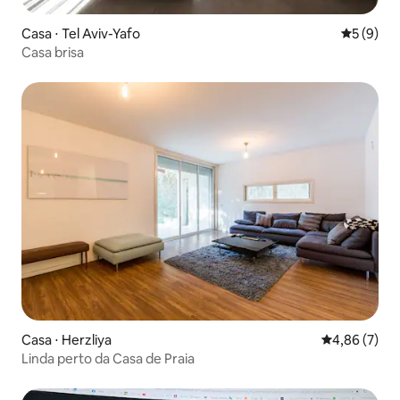
Casa ⋅ Tel Aviv-Yafo
5 de uma 
5 (9)
Casa brisa
Casa ⋅ Herzliya
4,86 de uma 
4,86 (7)
Linda perto da Casa de Praia