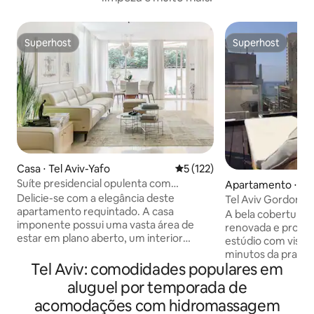
Superhost
Superhost
Superhost
Superhost
Casa ⋅ Tel Aviv-Yafo
5 de uma avaliação média de 
5 (122)
Suíte presidencial opulenta com
Apartamento ⋅ Tel
banheira de hidromassagem
o
Delicie-se com a elegância deste
Tel Aviv Gordon Be
apartamento requintado. A casa
Aviv Israel
A bela cobertura 
imponente possui uma vasta área de
renovada e projeta
estar em plano aberto, um interior
estúdio com vista p
monocromático todo branco
minutos da praia 
contrastado por acabamentos em
Tel Aviv: comodidades populares em
hotel (Sheraton, H
madeira, uma estética minimalista, uma
metros quadrados
aluguel por temporada de
sauna privada, jacuzzi privado e um pátio
mobilados e prepa
acomodações com hidromassagem
envolvente com churrasqueira. Nosso
gastar uma maravi