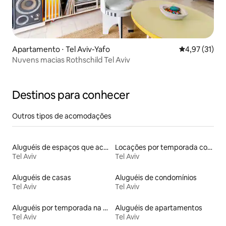
Apartamento ⋅ Tel Aviv-Yafo
4,97 de uma a
4,97 (31)
Nuvens macias Rothschild Tel Aviv
Destinos para conhecer
Outros tipos de acomodações
Aluguéis de espaços que aceitam animais de estimação
Locações por temporada com piscina
Tel Aviv
Tel Aviv
Aluguéis de casas
Aluguéis de condomínios
Tel Aviv
Tel Aviv
Aluguéis por temporada na orla
Aluguéis de apartamentos
Tel Aviv
Tel Aviv