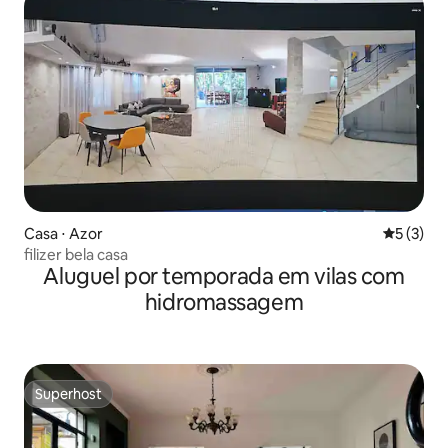
Casa ⋅ Azor
5 de uma 
5 (3)
filizer bela casa
Aluguel por temporada em vilas com
hidromassagem
Superhost
Superhost