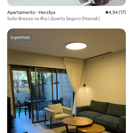
Apartamento ⋅ Herzliya
4,94 de uma a
4,94 (17)
Suíte Breeze na Ilha | Quarto Seguro (Mamak)
Superhost
Superhost