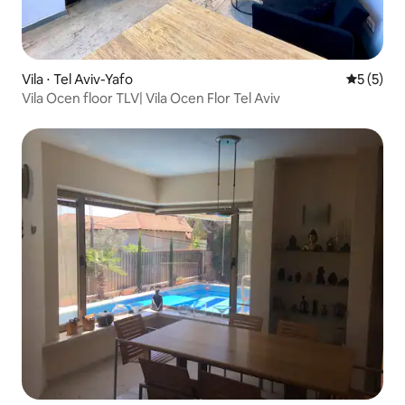
Vila ⋅ Tel Aviv-Yafo
5 de uma 
5 (5)
Vila Ocen floor TLV| Vila Ocen Flor Tel Aviv