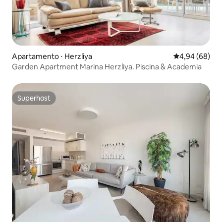
Apartamento ⋅ Herzliya
4,94 de uma av
4,94 (68)
Garden Apartment Marina Herzliya. Piscina & Academia
Superhost
Superhost