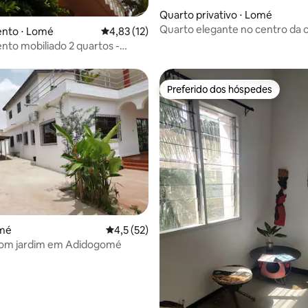
Quarto privativo ⋅ Lomé
 média de 5, 4 avaliações
Quarto elegante no centro da 
nto ⋅ Lomé
4,83 de uma avaliação média de 5, 12 avalia
4,83 (12)
to mobiliado 2 quartos -
cidade - Wi-Fi gratuito
Preferido dos hóspedes
Preferido dos hóspedes
 média de 5, 3 avaliações
omé
4,5 de uma avaliação média de 5, 52 avalia
4,5 (52)
 com jardim em Adidogomé