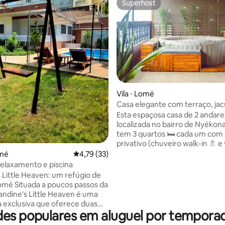
Superhost
Superhost
Vila ⋅ Lomé
Casa elegante com terraço, jac
 média de 5, 9 avaliações
churrasqueira em Lomé
Esta espaçosa casa de 2 andare
localizada no bairro de Nyéko
tem 3 quartos 🛏️ cada um com
privativo (chuveiro walk-in 🚿 e
sanitário 🚽). 2 WCs para visitan
omé
4,79 de uma avaliação média de 5, 33 avalia
4,79 (33)
também estão disponíveis. O grande
relaxamento e piscina
terraço no terraço está equip
s Little Heaven: um refúgio de
banheira de hidromassagem🛁 🍸
os passos da
lounge ao ar livre e churrasquei
landine's Little Heaven é uma
Cozinha equipada no térreo. A tarifa não
a exclusiva que oferece duas
inclui o consumo de eletricida
s populares em aluguel por tempora
ões auto-suficientes: uma
precisará comprar um crédito 
a com charme aconchegante e