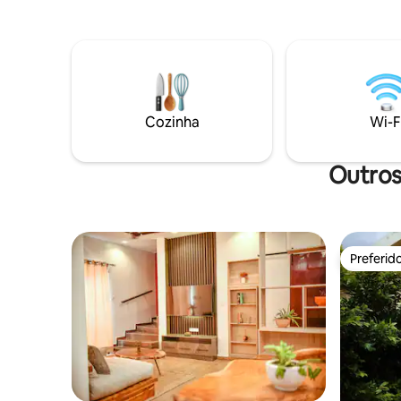
românticas e todas as ocasiões privadas.
uma mini vi
Quando você estiver procurando por
desfrutar
algum cuidado terno e amoroso,
uma pisci
certifique-se de reservar TLC
relaxar e
verde. Id
as comodi
estadia q
Cozinha
Wi-F
serenidad
Outros
Preferid
Preferid