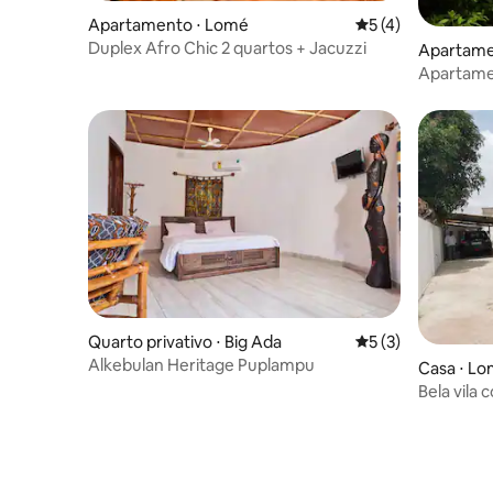
Apartamento ⋅ Lomé
5 de uma avaliação
5 (4)
Duplex Afro Chic 2 quartos + Jacuzzi
Apartame
Apartamen
centro da 
Quarto privativo ⋅ Big Ada
5 de uma avaliação
5 (3)
Alkebulan Heritage Puplampu
Casa ⋅ L
Bela vila