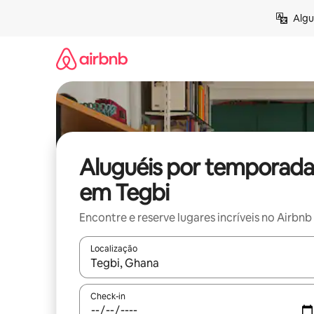
Pular
Algu
para
o
conteúdo
Aluguéis por temporada
em Tegbi
Encontre e reserve lugares incríveis no Airbnb
Localização
Quando os resultados estiverem disponíveis, expl
Check-in