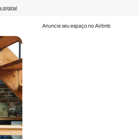
 original
Anuncie seu espaço no Airbnb
 deslizando o dedo na tela.