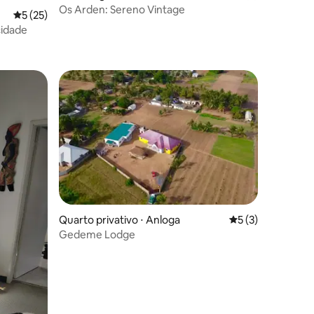
Os Arden: Sereno Vintage
5 de uma avaliação média de 5, 25 avaliações
5 (25)
cidade
ções
Quarto privativo ⋅ Anloga
5 de uma avaliaçã
5 (3)
ções
Gedeme Lodge