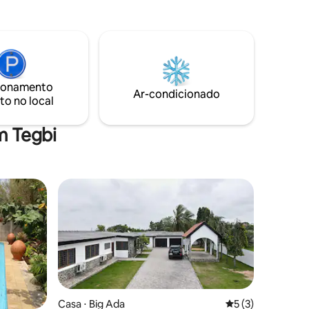
hegada.
experiência única de bem-estar em
contato com a natureza e a vida da
aldeia.
ionamento
Ar-condicionado
to no local
m Tegbi
os hóspedes
Casa ⋅ Big Ada
5 de uma avaliaçã
5 (3)