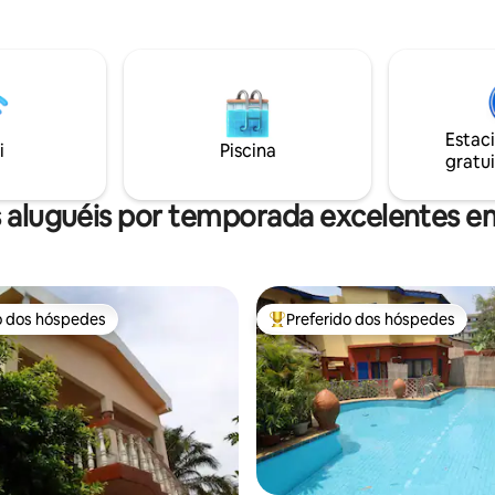
eletricidade no momento da c
la elegante e espaçosa. Você
á de um jardim exuberante e
na compartilhada, perfeita para
m um ambiente tranquilo e
ealmente localizado com todas
dades , garantindo-lhe uma
Estac
ue combina conforto,
i
Piscina
gratui
e e acessibilidade.
 aluguéis por temporada excelentes e
o dos hóspedes
Preferido dos hóspedes
o dos hóspedes
Entre os melhores preferidos d