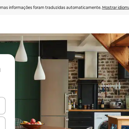
mas informações foram traduzidas automaticamente. 
Mostrar idioma
ore-os usando as seta para cima e para baixo do teclado ou tocando e