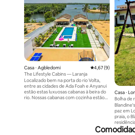
Casa ⋅ Agbledomi
4,67 de uma avaliação
4,67 (9)
The Lifestyle Cabins — Laranja
Localizado bem na porta do rio Volta,
entre as cidades de Ada Foah e Anyanui
estão estas luxuosas cabanas à beira do
Casa ⋅ L
rio. Nossas cabanas com cozinha estão
Bolha de 
posicionadas entre o sereno Rio Volta e o
Blandine'
deslumbrante Oceano Atlântico,
paz em Lomé Situada a pouc
tornando-se a península perfeita para
praia, o B
relaxamento e experiência divertida. O
residênci
Lifestyle Cabins #TLC é o lugar ideal para
Comodidade
acomodaç
férias em família e com amigos, pausas
microcas