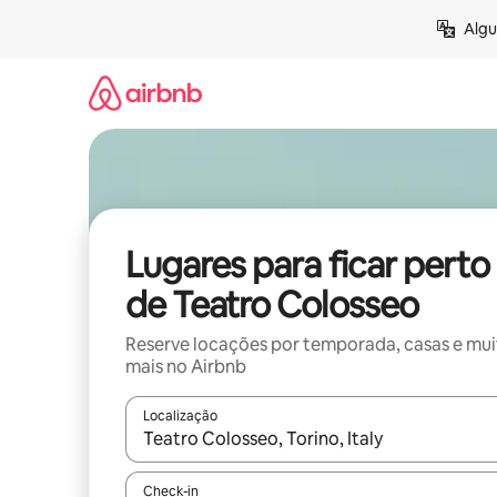
Pular
Algu
para
o
conteúdo
Lugares para ficar perto
de Teatro Colosseo
Reserve locações por temporada, casas e mu
mais no Airbnb
Localização
Quando os resultados estiverem disponíveis, expl
Check-in