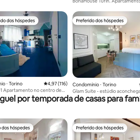
BonaHouse Turin. Apartament
elegante no centro
rido dos hóspedes
Preferido dos hóspedes
 melhores preferidos dos hóspedes
Preferido dos hóspedes
édia de 5, 148 avaliações
o ⋅ Torino
4,97 de uma avaliação média de 5, 116 avalia
4,97 (116)
Condomínio ⋅ Torino
ro de
Glam Suite - estúdio aconcheg
guel por temporada de casas para famí
coração de Turim
o dos hóspedes
Preferido dos hóspedes
o dos hóspedes
Preferido dos hóspedes