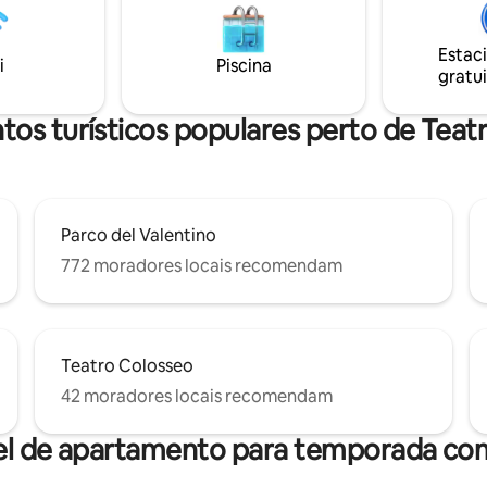
a a Igreja do Sagrado Coração.
Valentino, perfeito para camin
0 metros do Parque del
longo do Pó e visitas à Vila Medi
, o pulmão verde mais
Estac
centro histórico e as principais
i
Piscina
nante de Turim.
gratui
são de fácil acesso.
tos turísticos populares perto de Teat
Parco del Valentino
772 moradores locais recomendam
Teatro Colosseo
42 moradores locais recomendam
el de apartamento para temporada com