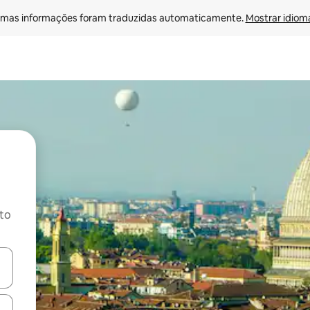
mas informações foram traduzidas automaticamente. 
Mostrar idioma
ito
ore-os usando as seta para cima e para baixo do teclado ou tocando e