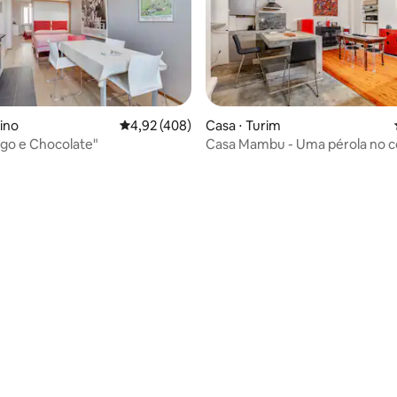
rino
4,92 de uma avaliação média de 5, 408 avalia
4,92 (408)
Casa ⋅ Turim
édia de 5, 234 avaliações
go e Chocolate"
Casa Mambu - Uma pérola no c
Turim