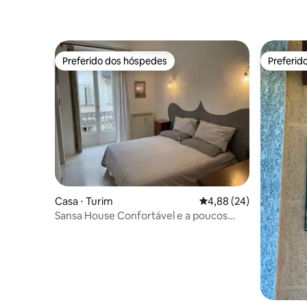
Preferido dos hóspedes
Preferid
Preferido dos hóspedes
Preferid
Casa ⋅ Turim
4,88 de uma avaliação 
4,88 (24)
Sansa House Confortável e a poucos
passos do centro