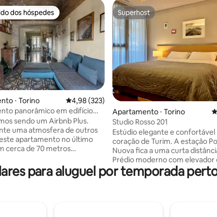
rido dos hóspedes
Superhost
 melhores preferidos dos hóspedes
Superhost
édia de 5, 186 avaliações
to ⋅ Torino
4,98 de uma avaliação média de 5, 323 avalia
4,98 (323)
nto panorâmico em edifício
Apartamento ⋅ Torino
4
com vista para as colinas de
mos sendo um Airbnb Plus.
Studio Rosso 201
nte uma atmosfera de outros
Estúdio elegante e confortável
este apartamento no último
coração de Turim. A estação Po
m cerca de 70 metros
Nuova fica a uma curta distânci
 e elevador, reformado
Prédio moderno com elevador 
ndo detalhes de época, como
res para aluguel por temporada perto
comum no 6º andar, onde você
com afrescos e as paredes de
admirar a vista da cidade. Local
ombinadas com mosaicos e
ideal: restaurantes, supermer
em estilo Art Nouveau, além de
prédio, Carrefour aberto 24 ho
 smart TV e ventiladores Dyson.
dia, 7 dias por semana (via Ma
em uma varanda privada com
Cristina, 66). A poucos passos