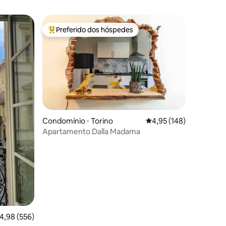
Preferido dos hóspedes
os hóspedes
Entre os melhores preferidos dos hóspedes
ções
Condomínio ⋅ Torino
4,95 de uma avaliação 
4,95 (148)
Apartamento Dalla Madama
,98 de uma avaliação média de 5, 556 avaliações
4,98 (556)