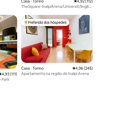
Casa ⋅ Torino
4,92 de uma avaliação 
4,92 (112)
TheSquare-InalpiArena/Universit/ling8
fiere/Stadio
Preferido dos hóspedes
Entre os melhores preferidos dos hóspedes
Casa ⋅ Torino
4,96 de uma avaliação m
4,96 (245)
Apartamento na região do Inalpi Arena
4,93 de uma avaliação média de 5, 111 avaliações
4,93 (111)
e Park