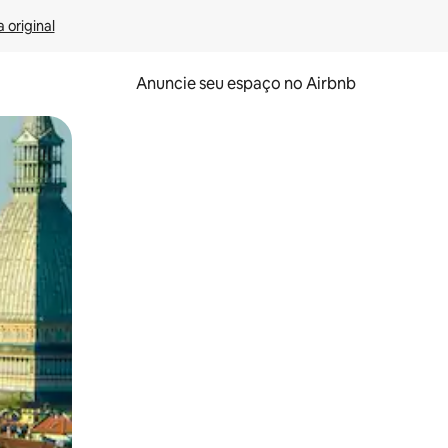
 original
Anuncie seu espaço no Airbnb
 deslizando o dedo na tela.