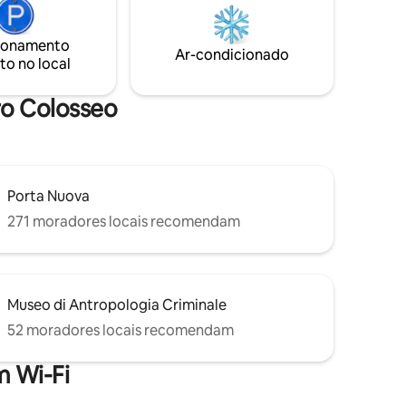
proximidades encontramos mercearias,
hadas ao
farmácias e restaurantes, garantindo
eval. O
uma estadia confortável.
ionamento
 atrações
Ar-condicionado
to no local
ro Colosseo
Porta Nuova
271 moradores locais recomendam
Museo di Antropologia Criminale
52 moradores locais recomendam
 Wi-Fi