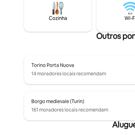
Open-Concept Living + Sofá-cama ✔
vista par
Cozinha totalmente equipada Wi-Fi ✔ de
Fica a 10
alta velocidade ✔ Espaços de trabalho ✔
Valentino
Cozinha
Wi-F
Máquina de lavar/secar ✔ A/C ✔ Elevador
impressio
✔ Estacionamento Pago Saiba mais
abaixo!!
Outros pon
Torino Porta Nuova
14 moradores locais recomendam
Borgo medievale (Turin)
161 moradores locais recomendam
Alugu