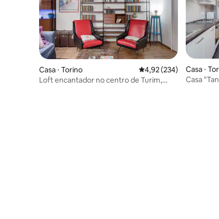
Casa ⋅ To
Casa ⋅ Torino
4,92 de uma avaliação m
4,92 (234)
Casa "Tan
Loft encantador no centro de Turim,
Borgo Vanchiglia