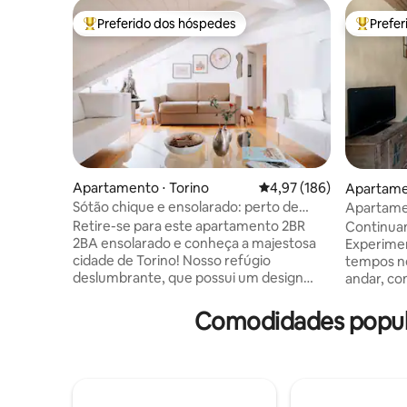
Preferido dos hóspedes
Prefe
Entre os melhores preferidos dos hóspedes
Entre os
Apartamento ⋅ Torino
4,97 de uma avaliação m
4,97 (186)
Apartamen
Sótão chique e ensolarado: perto de
Apartame
tudo ~ AC e Wi-Fi
histórico 
Retire-se para este apartamento 2BR
Continua
Turim
2BA ensolarado e conheça a majestosa
Experime
cidade de Torino! Nosso refúgio
tempos n
deslumbrante, que possui um design
andar, co
moderno acentuado pela luz solar
quadrados
natural, está aninhado em uma
recupera
Comodidades popula
localização privilegiada, permitindo que
os tetos 
você explore facilmente a cidade
tijolos c
descobrindo seus marcos históricos e
azulejos 
atrações emocionantes. ✔ 2
conforto:
Confortáveis Quartos King ✔ Sunny
A casa t