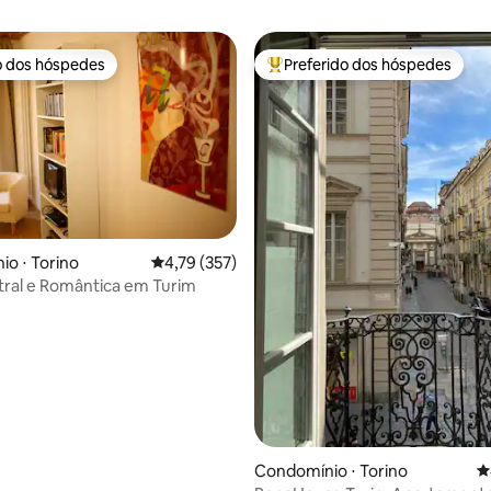
o dos hóspedes
Preferido dos hóspedes
o dos hóspedes
Entre os melhores preferidos d
o ⋅ Torino
4,79 de uma avaliação média de 5, 357 avalia
4,79 (357)
ral e Romântica em Turim
édia de 5, 196 avaliações
Condomínio ⋅ Torino
4