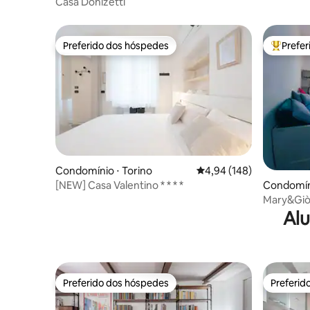
Casa Donizetti
Preferido dos hóspedes
Prefe
Preferido dos hóspedes
Entre os
Condomínio ⋅ Torino
4,94 de uma avaliação m
4,94 (148)
[NEW] Casa Valentino * * * *
Condomíni
Mary&Giò1 Apartamento no cent
Turim.
Alu
Preferido dos hóspedes
Preferid
Preferido dos hóspedes
Preferid