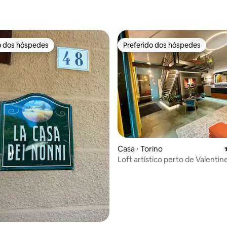
o dos hóspedes
Preferido dos hóspedes
o dos hóspedes
Preferido dos hóspedes
média de 5, 24 avaliações
Casa ⋅ Torino
Loft artístico perto de Valentin