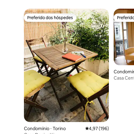
Preferido dos hóspedes
Preferid
Preferido dos hóspedes
Preferid
Condomíni
Casa Cent
Condomínio ⋅ Torino
4,97 de uma avaliação m
4,97 (196)