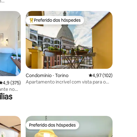
o
Preferido dos hóspedes
Entre os melhores preferidos dos hóspedes
Condomínio ⋅ Torino
4,97 de uma avaliação 
4,97 (102)
Apartamento incrível com vista para o
ções
4,9 de uma avaliação média de 5, 375 avaliações
4,9 (375)
Mole, no centro de Turim
ante no
lias
Preferido dos hóspedes
Preferido dos hóspedes