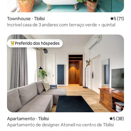
Townhouse ⋅ Tbilisi
5 de uma a
5 (71)
Incrível casa de 3 andares com terraço verde + quintal
Preferido dos hóspedes
Entre os melhores preferidos dos hóspedes
Apartamento ⋅ Tbilisi
5 de uma a
5 (38)
Apartamento de designer Atoneli no centro de Tbilisi