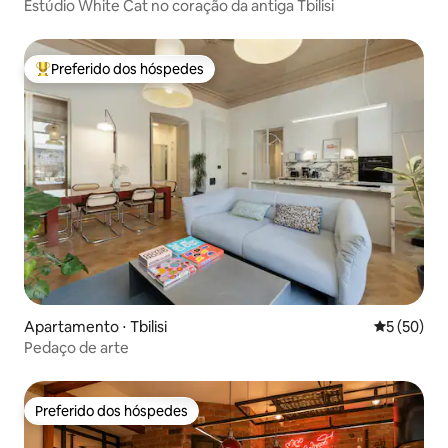
Estúdio White Cat no coração da antiga Tbilisi
Preferido dos hóspedes
Entre os melhores preferidos dos hóspedes
Apartamento ⋅ Tbilisi
5 de uma a
5 (50)
Pedaço de arte
Preferido dos hóspedes
Preferido dos hóspedes