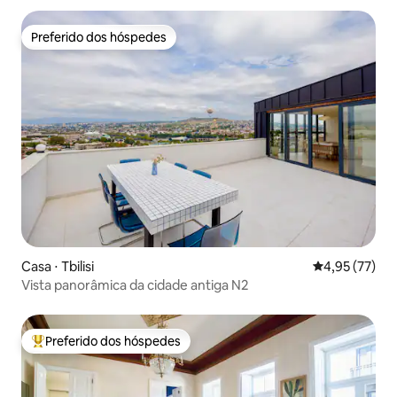
Preferido dos hóspedes
Preferido dos hóspedes
Casa ⋅ Tbilisi
4,95 de uma a
4,95 (77)
Vista panorâmica da cidade antiga N2
Preferido dos hóspedes
Entre os melhores preferidos dos hóspedes