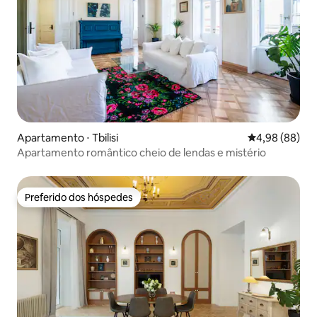
Apartamento ⋅ Tbilisi
4,98 de uma av
4,98 (88)
Apartamento romântico cheio de lendas e mistério
Preferido dos hóspedes
Preferido dos hóspedes