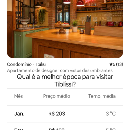
Condomínio ⋅ Tbilisi
5 de uma a
5 (13)
Apartamento de designer com vistas deslumbrantes
Qual é a melhor época para visitar
Tiblíssi?
Mês
Preço médio
Temp. média
Jan.
R$ 203
3 °C