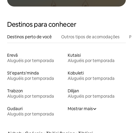
Destinos para conhecer
Destinos perto de você
Outros tipos de acomodações
Pr
Erevã
Kutaisi
Aluguéis por temporada
Aluguéis por temporada
St'epants'minda
Kobuleti
Aluguéis por temporada
Aluguéis por temporada
Trabzon
Dilijan
Aluguéis por temporada
Aluguéis por temporada
Gudauri
Mostrar mais
Aluguéis por temporada