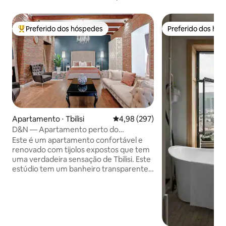
Preferido dos hóspedes
Preferido dos hó
Entre os melhores preferidos dos hóspedes
Preferido dos hó
Apartamento ⋅ Tbilisi
4,98 de uma avaliação média de 
4,98 (297)
D&N — Apartamento perto do
Conservatório, Tbilisi Velho
Este é um apartamento confortável e
renovado com tijolos expostos que tem
uma verdadeira sensação de Tbilisi. Este
estúdio tem um banheiro transparente
com banheira moderna, cama king size,
sofá Chesterfield e etc. O espaço (78
m²) acomoda 2 pessoas e está localizado
no bairro de Old Tbilisi, na rua paralela da
avenida principal da Geórgia, Shota