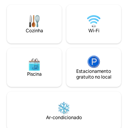
encontrará nossa
pequeno retiro foi completamente
terreno próprio, 
renovado por dentro e por fora e
quadrados com ch
redecorado. Faça uma pausa e
Dentro, ao lado d
recarregue suas baterias em noites
estar com poltron
aconchegantes em frente à lareira :-)
vaso sanitário, be
Cozinha
Wi-Fi
Estacionamento
Piscina
gratuito no local
Ar-condicionado