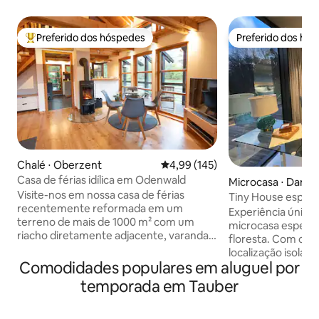
Preferido dos hóspedes
Preferido dos hó
Entre os melhores preferidos dos hóspedes
Preferido dos hó
Chalé ⋅ Oberzent
4,99 de uma avaliação média de 
4,99 (145)
Casa de férias idílica em Odenwald
Microcasa ⋅ Dam
Visite-nos em nossa casa de férias
Tiny House espelha
recentemente reformada em um
com aroma de pin
Experiência única a
terreno de mais de 1000 m² com um
microcasa espelh
riacho diretamente adjacente, varanda
floresta. Com con
coberta e uma grande área de jardim! A
localização isolad
casa de madeira de 50 metros
Comodidades populares em aluguel por
de 13m x 8m. Experimente microcasas
quadrados está localizada em uma área
de um tipo especia
temporada em Tauber
tranquila nos arredores e foi despertada
Alemanha! No meio
de seu sono de Bela Adormecida com
da cidade mais pr
muito amor pelos detalhes. Nosso