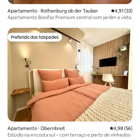
Apartamento ⋅ Rothenburg ob der Tauber
4,91 de uma a
4,91 (33)
Apartamento Bonifaz Premium central com jardim e vista
Preferido dos hóspedes
Preferido dos hóspedes
Apartamento ⋅ Obernbreit
4,98 de uma a
4,98 (56)
Estúdio na encosta sul – com terraço e perto de vinhedos