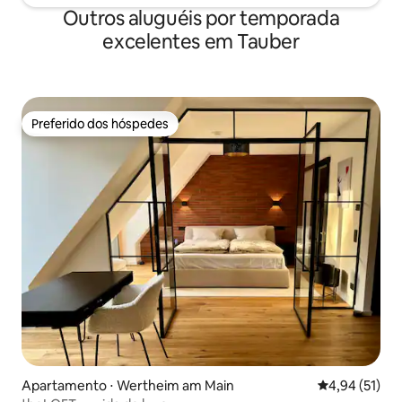
Outros aluguéis por temporada
excelentes em Tauber
Preferido dos hóspedes
Preferido dos hóspedes
Apartamento ⋅ Wertheim am Main
4,94 de uma a
4,94 (51)