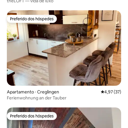
theLOFT — vida de luxo
Preferido dos hóspedes
Preferido dos hóspedes
Apartamento ⋅ Creglingen
4,97 de uma a
4,97 (37)
Ferienwohnung an der Tauber
Preferido dos hóspedes
Preferido dos hóspedes