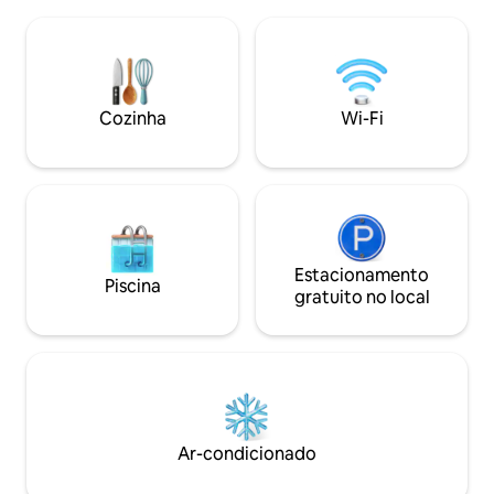
encontrará nossa
pequeno retiro foi completamente
terreno próprio, 
renovado por dentro e por fora e
quadrados com ch
redecorado. Faça uma pausa e
Dentro, ao lado d
recarregue suas baterias em noites
estar com poltron
aconchegantes em frente à lareira :-)
vaso sanitário, be
Cozinha
Wi-Fi
Estacionamento
Piscina
gratuito no local
Ar-condicionado