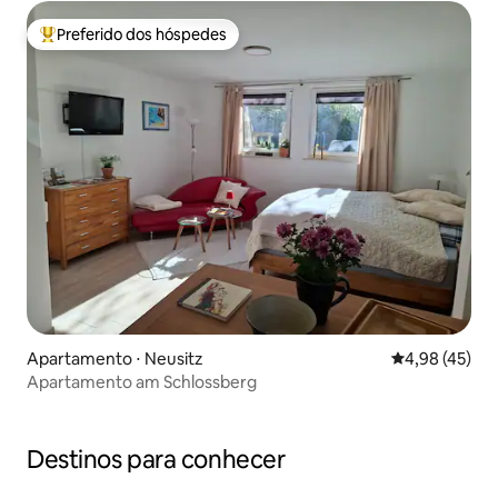
Preferido dos hóspedes
Entre os melhores preferidos dos hóspedes
Apartamento ⋅ Neusitz
4,98 de uma a
4,98 (45)
Apartamento am Schlossberg
Destinos para conhecer