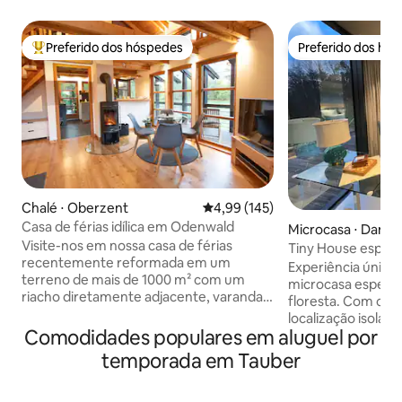
Preferido dos hóspedes
Preferido dos hó
Entre os melhores preferidos dos hóspedes
Preferido dos hó
Chalé ⋅ Oberzent
4,99 de uma avaliação média de 
4,99 (145)
Casa de férias idílica em Odenwald
Microcasa ⋅ Dam
Visite-nos em nossa casa de férias
Tiny House espelha
recentemente reformada em um
com aroma de pin
Experiência única a
terreno de mais de 1000 m² com um
microcasa espelh
riacho diretamente adjacente, varanda
floresta. Com con
coberta e uma grande área de jardim! A
localização isolad
casa de madeira de 50 metros
Comodidades populares em aluguel por
de 13m x 8m. Experimente microcasas
quadrados está localizada em uma área
de um tipo especia
temporada em Tauber
tranquila nos arredores e foi despertada
Alemanha! No meio
de seu sono de Bela Adormecida com
da cidade mais pr
muito amor pelos detalhes. Nosso