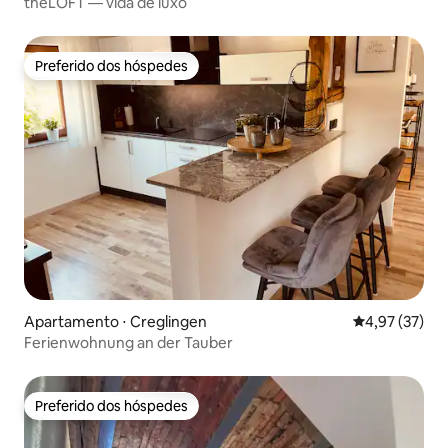
theLOFT — vida de luxo
Preferido dos hóspedes
Preferido dos hóspedes
Apartamento ⋅ Creglingen
4,97 de uma a
4,97 (37)
Ferienwohnung an der Tauber
Preferido dos hóspedes
Preferido dos hóspedes