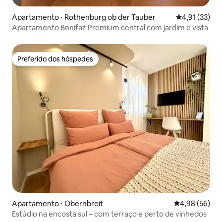
Apartamento ⋅ Rothenburg ob der Tauber
4,91 de uma a
4,91 (33)
Apartamento Bonifaz Premium central com jardim e vista
Preferido dos hóspedes
Preferido dos hóspedes
Apartamento ⋅ Obernbreit
4,98 de uma a
4,98 (56)
Estúdio na encosta sul – com terraço e perto de vinhedos