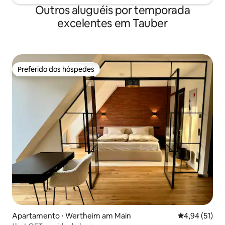
Outros aluguéis por temporada
excelentes em Tauber
Preferido dos hóspedes
Preferido dos hóspedes
Apartamento ⋅ Wertheim am Main
4,94 de uma a
4,94 (51)