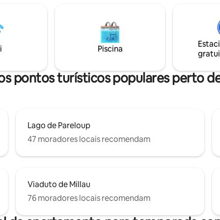
portas antigas, móveis antigos 
 procurando; este lugar é
decoração. Apartamento espa
anquilidade. Perto de
um grande quarto familiar. Voc
lbi, Rodez, Montpellier Spas
acesso a um grande parque adj
Starry Sky Vista para
Estac
i
Piscina
idades turísticas nas
gratui
ades
s pontos turísticos populares perto d
Lago de Pareloup
47 moradores locais recomendam
Viaduto de Millau
76 moradores locais recomendam