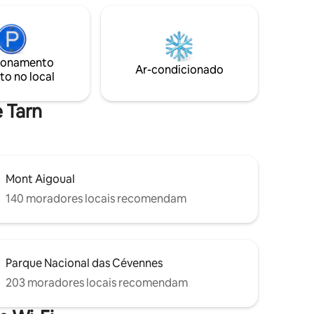
criam a
deslumbrante dos cavalos 🌿 Ninguém
çoso com
em frente, silêncio absoluto 🥐 Café da
ê terá
manhã incluso Opcional (por reserva,
acente.
preço na foto): 🐴 Passeio a cavalo no
ionamento
Lago Salagou 🏍️ Passeio de moto elétrica
Ar-condicionado
to no local
🏄 Aluguel de prancha de SUP
e Tarn
Mont Aigoual
140 moradores locais recomendam
Parque Nacional das Cévennes
203 moradores locais recomendam