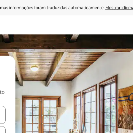
mas informações foram traduzidas automaticamente. 
Mostrar idioma
ito
ore-os usando as seta para cima e para baixo do teclado ou tocando e