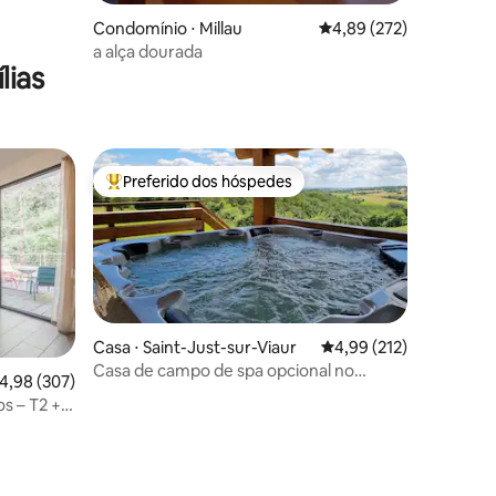
Condomínio ⋅ Millau
4,89 de uma avaliação 
4,89 (272)
a alça dourada
lias
Preferido dos hóspedes
os hóspedes
Entre os melhores preferidos dos hóspedes
Casa ⋅ Saint-Just-sur-Viaur
4,99 de uma avaliação 
4,99 (212)
Casa de campo de spa opcional no
,98 de uma avaliação média de 5, 307 avaliações
4,98 (307)
campo "rouet-natureza" Aveyron
s – T2 +