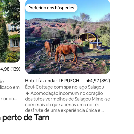
Casa ⋅ V
Preferido dos hóspedes
Preferi
os hóspedes
Preferido dos hóspedes
Preferi
Um peque
Uma verdade
pela calm
triângulo
Périgourdine é localiza
mágica a 
atípico, 
gatos ad
durante s
anfitriõe
,98 de uma avaliação média de 5, 129 avaliações
4,98 (129)
"presente
A 2 km d
ções
de Beyna
Hotel-fazenda ⋅ LE PUECH
4,97 de uma avaliação 
4,97 (352)
de
lençóis,
Équi-Cottage com spa no lago Salagou
lizado em
cama 16
a
🌵 Acomodação incomum no coração
rior do
dos tufos vermelhos de Salagou Mime-se
tamento
com mais do que apenas uma noite:
 em uma
desfrute de uma experiência única e
 perto de Tarn
 medieval.
exótica o mais próximo possível dos
esperam
cavalos. ✨ Os pontos positivos do
anúncio: ♨️ Banho nórdico privativo e
de pedra,
aquecido ao ar livre 🐎 Vista