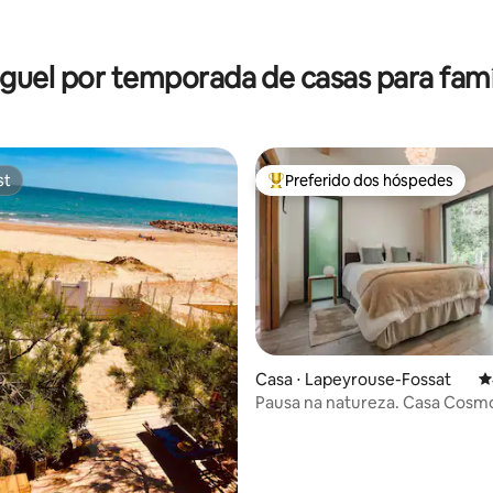
guel por temporada de casas para famí
st
Preferido dos hóspedes
st
Entre os melhores preferidos d
édia de 5, 140 avaliações
Casa ⋅ Lapeyrouse-Fossat
4
Pausa na natureza. Casa Cosmo
vaga de estacionamento