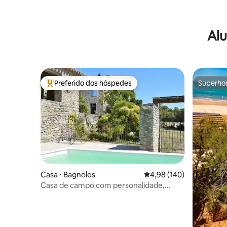
Alu
Preferido dos hóspedes
Superho
Entre os melhores preferidos dos hóspedes
Superho
Casa ⋅ Bagnoles
4,98 de uma avaliação m
4,98 (140)
Casa de campo com personalidade,
tranquilidade e natureza, de 4 a 7
pessoas.