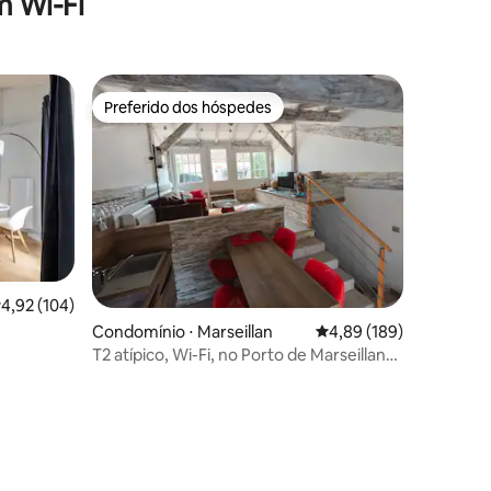
 Wi-Fi
Preferido dos hóspedes
Preferido dos hóspedes
,92 de uma avaliação média de 5, 104 avaliações
4,92 (104)
Condomínio ⋅ Marseillan
4,89 de uma avaliação 
4,89 (189)
(*!*)
T2 atípico, Wi-Fi, no Porto de Marseillan
Le Galawa