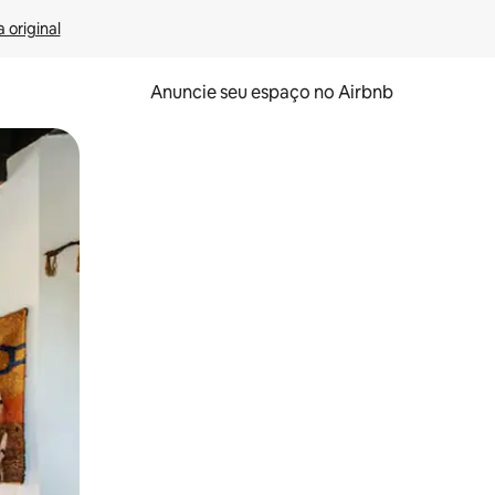
 original
Anuncie seu espaço no Airbnb
 deslizando o dedo na tela.