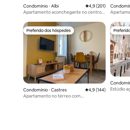
Condomínio ⋅ Albi
4,9 de uma avaliação m
4,9 (201)
Condomíni
ains
Apartamento aconchegante no centro
Apartame
de Albi.
pé do Ca
Preferido dos hóspedes
Preferid
Preferido dos hóspedes
Preferid
Condomín
Estúdio a
Condomínio ⋅ Castres
4,9 de uma avaliação m
4,9 (144)
no coraç
Apartamento no térreo com
estacionamento privativo