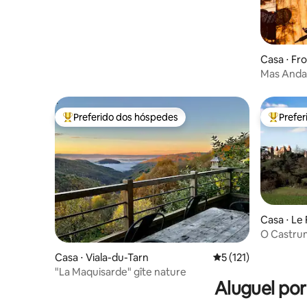
Casa ⋅ Fr
Mas Andal
linha
Preferido dos hóspedes
Prefe
Entre os melhores preferidos dos hóspedes
Entre os
Casa ⋅ Le
O Castru
Casa ⋅ Viala-du-Tarn
5 de uma avaliação m
5 (121)
"La Maquisarde" gîte nature
Aluguel po