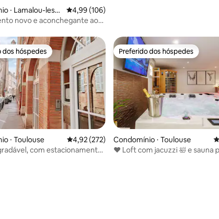
édia de 5, 201 avaliações
o ⋅ Lamalou-les-B
4,99 de uma avaliação média de 5, 106 avalia
4,99 (106)
nto novo e aconchegante ao
roux
o dos hóspedes
Preferido dos hóspedes
o dos hóspedes
Preferido dos hóspedes
io ⋅ Toulouse
4,92 de uma avaliação média de 5, 272 avalia
4,92 (272)
Condomínio ⋅ Toulouse
4
gradável, com estacionamento,
♥️ Loft com jacuzzi 🛀 e sauna p
édia de 5, 144 avaliações
ão de Carmes
♥️