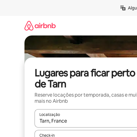
Pular
Algu
para
o
conteúdo
Lugares para ficar perto
de Tarn
Reserve locações por temporada, casas e mu
mais no Airbnb
Localização
Quando os resultados estiverem disponíveis, expl
Check-in