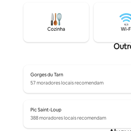
ama. Festeiros e desmancha-prazeres,
compartilhada com máquina de lavar e
continuem
secar roupa Acesso à piscina comum
dedicado à tr
(não aquecida) das 9:00 às 19:00.
Toulouse, A
Estacionamento grátis no lado do quarto
Privados Romântico 
para 1 veículo
Cozinha
Wi-F
o rio Ativ
proximid
Outro
Gorges du Tarn
57 moradores locais recomendam
Pic Saint-Loup
388 moradores locais recomendam