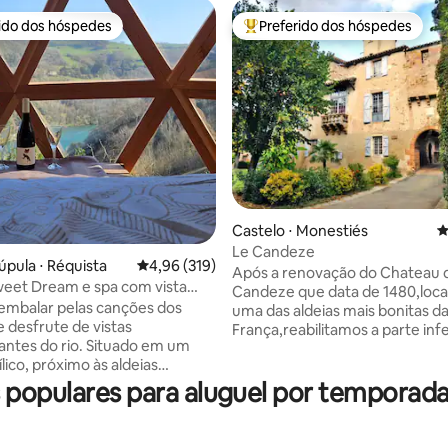
rido dos hóspedes
Preferido dos hóspedes
 melhores preferidos dos hóspedes
Entre os melhores preferidos d
édia de 5, 134 avaliações
Castelo ⋅ Monestiés
4
Le Candeze
úpula ⋅ Réquista
4,96 de uma avaliação média de 5, 319 avalia
4,96 (319)
Após a renovação do Chateau 
eet Dream e spa com vista
Candeze que data de 1480,loca
embalar pelas canções dos
uma das aldeias mais bonitas d
e desfrute de vistas
França,reabilitamos a parte infe
o rio. Situado em um
castelo,para torná-lo um apar
ílico, próximo às aldeias
de 100 m2 com acesso privado
adas de Brousse-le-Château e
opulares para aluguel por temporada
das ruas mais bonitas desta vila
o
Tranquilo,descanso,frescura 
feito para compartilhar
por você dentro,interior ou
 mágicos com quem você
pavimentação antiga, abóbada 