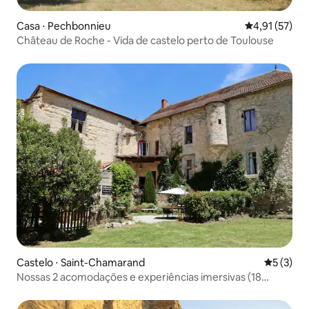
Casa ⋅ Pechbonnieu
4,91 de uma a
4,91 (57)
Château de Roche - Vida de castelo perto de Toulouse
Castelo ⋅ Saint-Chamarand
5 de uma 
5 (3)
Nossas 2 acomodações e experiências imersivas (18
pessoas)