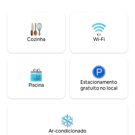
perfeita em Dordogne. Destaques: ·
sala de jantar nob
Cama queen size (160 x 200 cm) · Sacada
lindamente deco
· Vista para a floresta · Design e
uma elegância cent
comodidades de luxo · Sofá · Smart TV ·
piscina moderna, 
Internet Super alta velocidade gratuita
hidromassagem e o
(Starlink) · Cozinha aberta equipada
seus para explorar
completa · Banheiro separado com
reflexão silencios
Cozinha
Wi-Fi
chuveiro *Adequado para hóspedes com
encontros inesquec
mobilidade reduzida
Estacionamento
Piscina
gratuito no local
Ar-condicionado