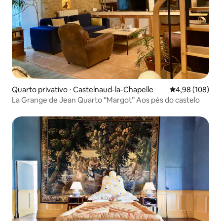
Quarto privativo ⋅ Castelnaud-la-Chapelle
4,98 de uma av
4,98 (108)
La Grange de Jean Quarto “Margot” Aos pés do castelo