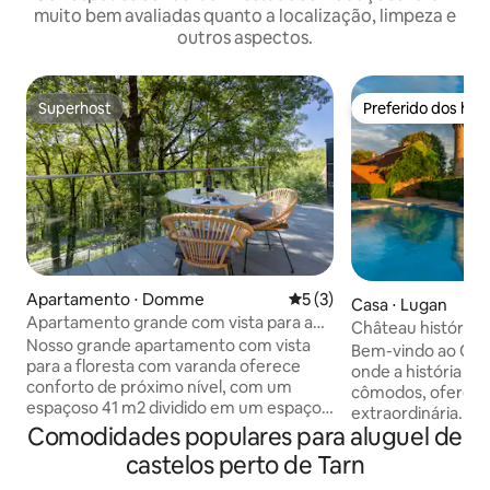
muito bem avaliadas quanto a localização, limpeza e
outros aspectos.
Superhost
Preferido dos hó
Superhost
Preferido dos hó
Apartamento ⋅ Domme
5 de uma avaliação média d
5 (3)
Casa ⋅ Lugan
Apartamento grande com vista para a
Château histórico 
floresta e varanda
Nosso grande apartamento com vista
churrasco, piscina
Bem-vindo ao Chât
para a floresta com varanda oferece
onde a história se
conforto de próximo nível, com um
cômodos, oferec
espaçoso 41 m2 dividido em um espaço
extraordinária. Si
moderno em plano aberto. Tenha todas
Comodidades populares para aluguel de
zona rural frances
as comodidades e quartos que você
século XV é um re
castelos perto de Tarn
precisa para uma estadia relaxante
e charme. No inter