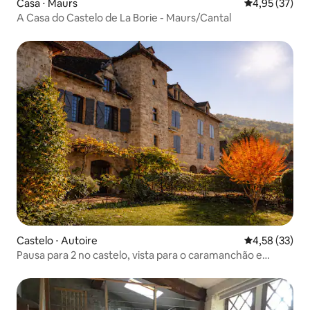
Casa ⋅ Maurs
4,95 de uma a
4,95 (37)
A Casa do Castelo de La Borie - Maurs/Cantal
Castelo ⋅ Autoire
4,58 de uma a
4,58 (33)
Pausa para 2 no castelo, vista para o caramanchão e
tranquilidade