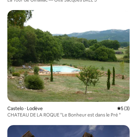
Castelo ⋅ Lodève
5 de uma 
5 (3)
CHATEAU DE LA ROQUE "Le Bonheur est dans le Pré "