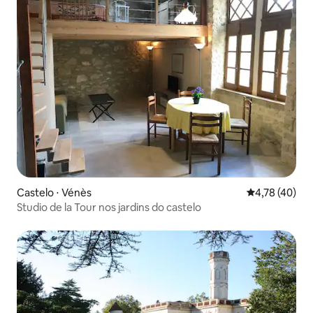
Castelo ⋅ Vénès
4,78 de uma a
4,78 (40)
Studio de la Tour nos jardins do castelo