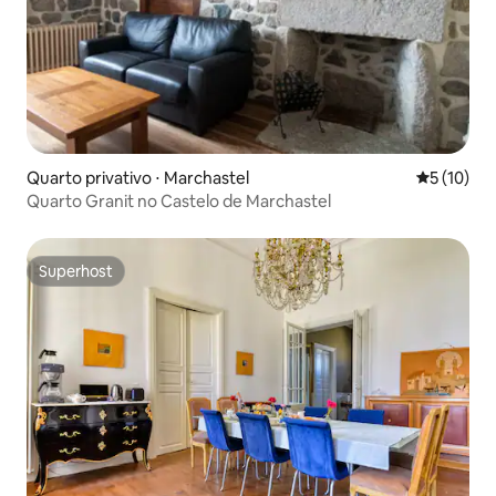
Quarto privativo ⋅ Marchastel
5 de uma a
5 (10)
Quarto Granit no Castelo de Marchastel
Superhost
Superhost