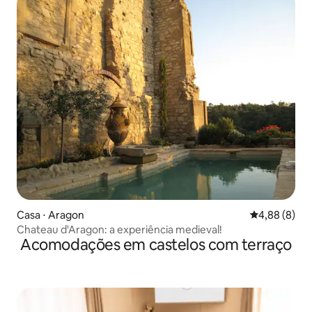
Casa ⋅ Aragon
4,88 de uma 
4,88 (8)
Chateau d'Aragon: a experiência medieval!
Acomodações em castelos com terraço