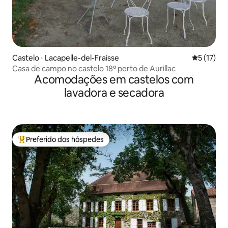
Castelo ⋅ Lacapelle-del-Fraisse
5 de uma a
5 (17)
Casa de campo no castelo 18º perto de Aurillac
Acomodações em castelos com
lavadora e secadora
Preferido dos hóspedes
Entre os melhores preferidos dos hóspedes