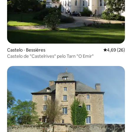
Castelo ⋅ Bessières
4,69 de uma a
4,69 (26)
Castelo de "Castelrives" pelo Tarn "O Emir"