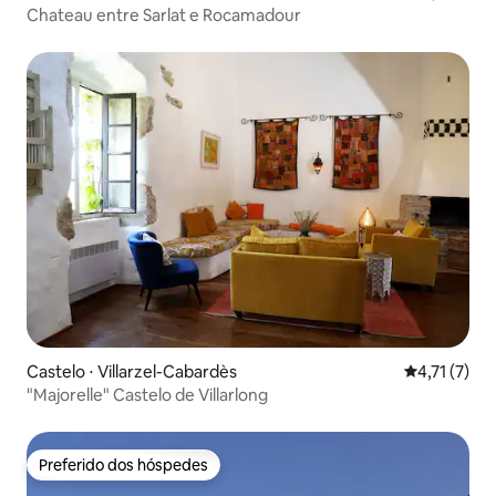
Chateau entre Sarlat e Rocamadour
Castelo ⋅ Villarzel-Cabardès
4,71 de uma 
4,71 (7)
"Majorelle" Castelo de Villarlong
Preferido dos hóspedes
Preferido dos hóspedes