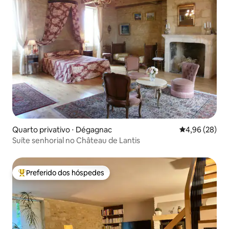
Quarto privativo ⋅ Dégagnac
4,96 de uma a
4,96 (28)
Suíte senhorial no Château de Lantis
Preferido dos hóspedes
Entre os melhores preferidos dos hóspedes