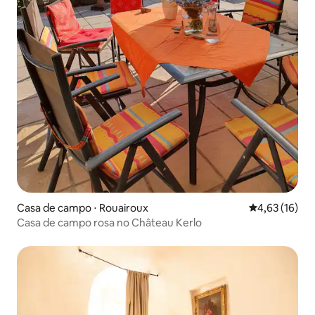
Casa de campo ⋅ Rouairoux
4,63 de uma a
4,63 (16)
Casa de campo rosa no Château Kerlo