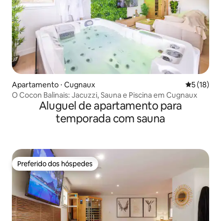
Apartamento ⋅ Cugnaux
5 de uma a
5 (18)
O Cocon Balinais: Jacuzzi, Sauna e Piscina em Cugnaux
Aluguel de apartamento para
temporada com sauna
Preferido dos hóspedes
Preferido dos hóspedes