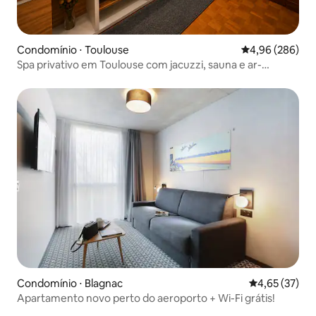
Condomínio ⋅ Toulouse
4,96 de uma ava
4,96 (286)
Spa privativo em Toulouse com jacuzzi, sauna e ar-
condicionado
Condomínio ⋅ Blagnac
4,65 de uma a
4,65 (37)
Apartamento novo perto do aeroporto + Wi-Fi grátis!