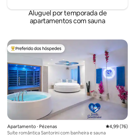
Aluguel por temporada de
apartamentos com sauna
Preferido dos hóspedes
Entre os melhores preferidos dos hóspedes
Apartamento ⋅ Pézenas
4,99 de uma a
4,99 (76)
Suíte romântica Santorini com banheira e sauna