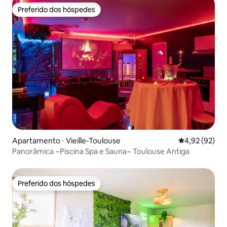
Preferido dos hóspedes
Preferido dos hóspedes
Apartamento ⋅ Vieille-Toulouse
4,92 de uma a
4,92 (92)
Panorâmica ~Piscina Spa e Sauna~ Toulouse Antiga
Preferido dos hóspedes
Preferido dos hóspedes