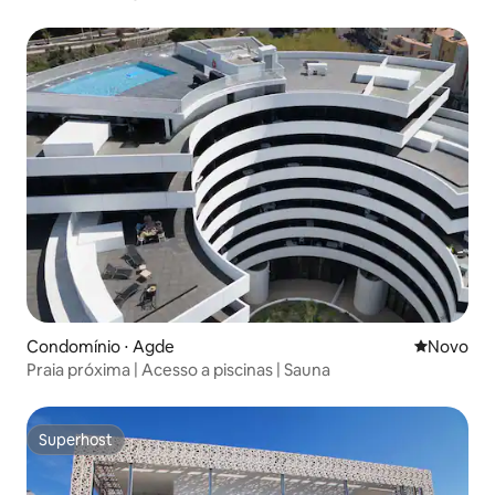
Condomínio ⋅ Agde
Novo lugar
Novo
Praia próxima | Acesso a piscinas | Sauna
Superhost
Superhost