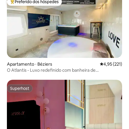
Preferido dos hóspedes
Entre os melhores preferidos dos hóspedes
Apartamento ⋅ Béziers
4,95 de uma av
4,95 (221)
O Atlantis - Luxo redefinido com banheira de
hidromassagem, sauna
Superhost
Superhost