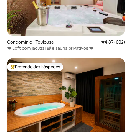
Condomínio ⋅ Toulouse
4,87 de uma ava
4,87 (602)
♥️ Loft com jacuzzi 🛀 e sauna privativos ♥️
Preferido dos hóspedes
Entre os melhores preferidos dos hóspedes