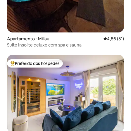
Apartamento ⋅ Millau
4,86 de uma a
4,86 (51)
Suite Insolite deluxe com spa e sauna
Preferido dos hóspedes
Entre os melhores preferidos dos hóspedes