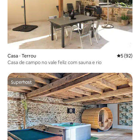
Casa ⋅ Terrou
5 de uma a
5 (92)
Casa de campo no vale feliz com sauna e rio
Superhost
Superhost