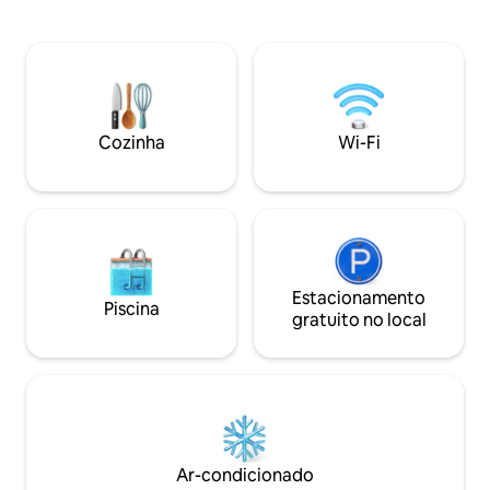
conjunto de equipamentos de alta
terraço, churrasq
qualidade com jacuzzi e sauna de
bioclimática e plancha. Acesso à
madeira colocados em terraços com
piscina externa aq
vista para o vale, sala de solário, sala de
grande jacuzzi ex
massagem (massagens de "bem-estar"
petanca). Mini par
mediante solicitação) que permitirá que
canteiros de flore
você se liberte de tensões e recupere
Cozinha
Wi-Fi
sua serenidade.
Estacionamento
Piscina
gratuito no local
Ar-condicionado