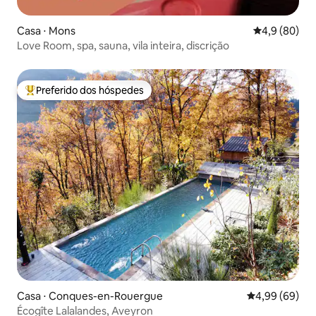
Casa ⋅ Mons
4,9 de uma a
4,9 (80)
Love Room, spa, sauna, vila inteira, discrição
Preferido dos hóspedes
Entre os melhores preferidos dos hóspedes
Casa ⋅ Conques-en-Rouergue
4,99 de uma av
4,99 (69)
Écogîte Lalalandes, Aveyron