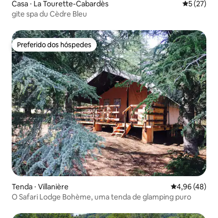
Casa ⋅ La Tourette-Cabardès
5 de uma a
5 (27)
gite spa du Cèdre Bleu
Preferido dos hóspedes
Preferido dos hóspedes
Tenda ⋅ Villanière
4,96 de uma a
4,96 (48)
O Safari Lodge Bohème, uma tenda de glamping puro