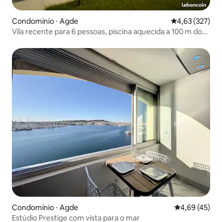
Condomínio ⋅ Agde
4,63 de uma av
4,63 (327)
Vila recente para 6 pessoas, piscina aquecida a 100 m do
mar
Condomínio ⋅ Agde
4,69 de uma a
4,69 (45)
Estúdio Prestige com vista para o mar