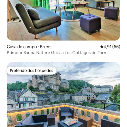
Casa de campo ⋅ Brens
4,91 de uma a
4,91 (66)
Primeur Sauna Nature Gaillac Les Cottages du Tarn
Preferido dos hóspedes
Preferido dos hóspedes