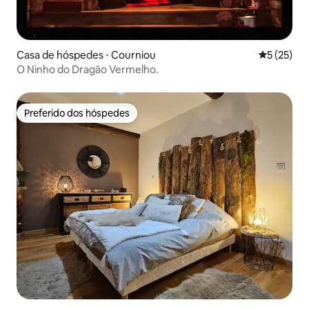
Casa de hóspedes ⋅ Courniou
5 de uma a
5 (25)
O Ninho do Dragão Vermelho.
Preferido dos hóspedes
Preferido dos hóspedes