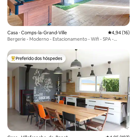
Casa ⋅ Comps-la-Grand-Ville
4,94 de uma a
4,94 (16)
Bergerie - Moderno - Estacionamento - Wifi - SPA -
SAUNA
Preferido dos hóspedes
Entre os melhores preferidos dos hóspedes