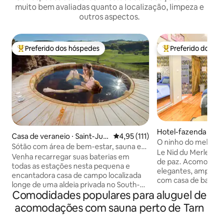
muito bem avaliadas quanto a localização, limpeza e
outros aspectos.
Preferido dos hóspedes
Preferido dos 
Entre os melhores preferidos dos hóspedes
Entre os melhore
Hotel-fazenda ⋅ S
Casa de veraneio ⋅ Saint-Jué
4,95 de uma avaliação média de 
4,95 (111)
O ninho do melro 
ry
Sótão com área de bem-estar, sauna e
privativos
Le Nid du Merle é
jacuzzi
Venha recarregar suas baterias em
de paz. Acomodaçõ
todas as estações nesta pequena e
elegantes, amplo 
encantadora casa de campo localizada
com casa de banh
longe de uma aldeia privada no South-
chuveiro e cozinh
Comodidades populares para aluguel de
Aveyron, entre Albi e Millau (a 2 horas de
sua própria jacuzzi
Toulouse / Montpellier). A área de bem-
acomodações com sauna perto de Tarn
sauna finlandesa 
estar é privatizada por reserva: um
área aberta: mobili