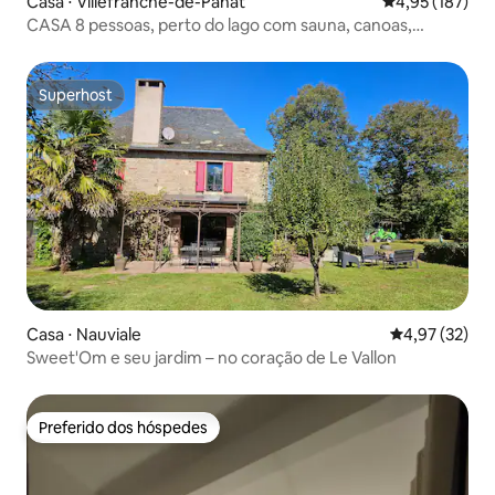
Casa ⋅ Villefranche-de-Panat
4,95 de uma av
4,95 (187)
CASA 8 pessoas, perto do lago com sauna, canoas,
mountain bike
Superhost
Superhost
Casa ⋅ Nauviale
4,97 de uma a
4,97 (32)
Sweet'Om e seu jardim – no coração de Le Vallon
Preferido dos hóspedes
Preferido dos hóspedes