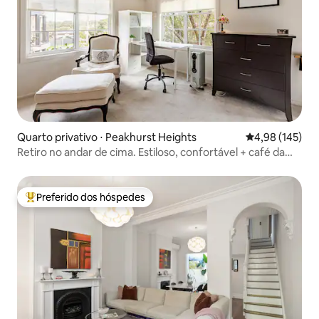
Quarto privativo ⋅ Peakhurst Heights
4,98 de uma av
4,98 (145)
Retiro no andar de cima. Estiloso, confortável + café da
manhã
Preferido dos hóspedes
Entre os melhores preferidos dos hóspedes