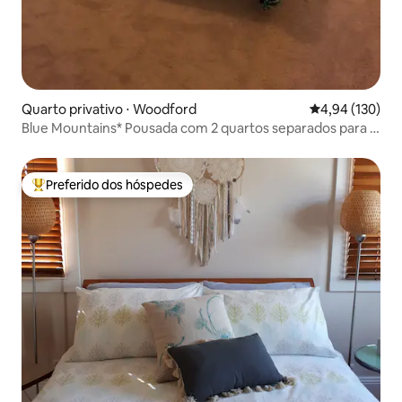
Quarto privativo ⋅ Woodford
4,94 de uma av
4,94 (130)
Blue Mountains* Pousada com 2 quartos separados para a
área dos anfitriões
Preferido dos hóspedes
Entre os melhores preferidos dos hóspedes