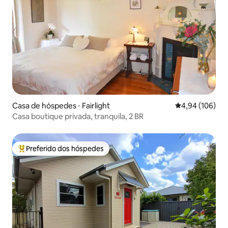
Casa de hóspedes ⋅ Fairlight
4,94 de uma av
4,94 (106)
Casa boutique privada, tranquila, 2 BR
Preferido dos hóspedes
Entre os melhores preferidos dos hóspedes