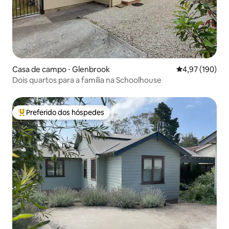
Casa de campo ⋅ Glenbrook
4,97 de uma av
4,97 (190)
Dois quartos para a família na Schoolhouse
Preferido dos hóspedes
Entre os melhores preferidos dos hóspedes