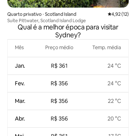
Quarto privativo ⋅ Scotland Island
4,92 de uma a
4,92 (12)
Suíte Pittwater, Scotland Island Lodge
Qual é a melhor época para visitar
Sydney?
Mês
Preço médio
Temp. média
Jan.
R$ 361
24 °C
Fev.
R$ 356
24 °C
Mar.
R$ 356
22 °C
Abr.
R$ 356
20 °C