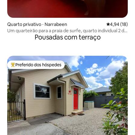
Quarto privativo ⋅ Narrabeen
4,94 de uma a
4,94 (18)
Um quarteirão para a praia de surfe, quarto individual 2 de
Pousadas com terraço
2
Preferido dos hóspedes
Entre os melhores preferidos dos hóspedes