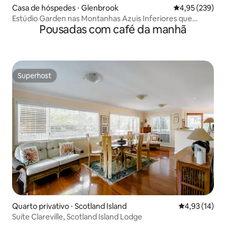
Casa de hóspedes ⋅ Glenbrook
4,95 de uma av
4,95 (239)
Estúdio Garden nas Montanhas Azuis Inferiores que
Pousadas com café da manhã
aceita animais de estimação
Superhost
Superhost
Quarto privativo ⋅ Scotland Island
4,93 de uma a
4,93 (14)
Suíte Clareville, Scotland Island Lodge