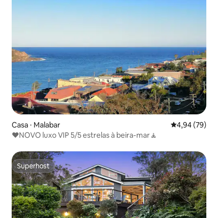
Casa ⋅ Malabar
4,94 de uma a
4,94 (79)
♥️NOVO luxo VIP 5/5 estrelas à beira-mar🧘
Superhost
Superhost