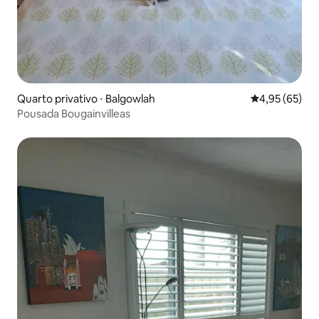
Quarto privativo ⋅ Balgowlah
4,95 de uma a
4,95 (65)
Pousada Bougainvilleas