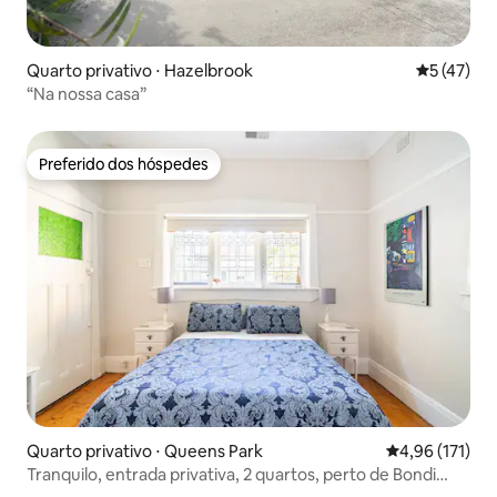
Quarto privativo ⋅ Hazelbrook
5 de uma a
5 (47)
“Na nossa casa”
Preferido dos hóspedes
Preferido dos hóspedes
Quarto privativo ⋅ Queens Park
4,96 de uma av
4,96 (171)
Tranquilo, entrada privativa, 2 quartos, perto de Bondi
Jnctn.