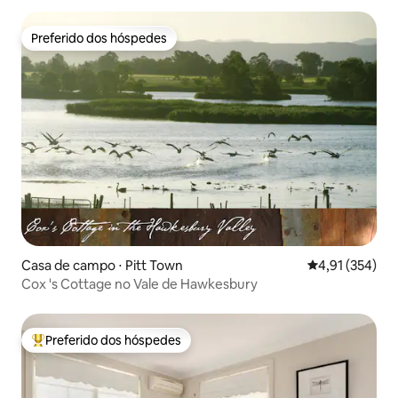
Preferido dos hóspedes
Preferido dos hóspedes
Casa de campo ⋅ Pitt Town
4,91 de uma av
4,91 (354)
Cox 's Cottage no Vale de Hawkesbury
Preferido dos hóspedes
Entre os melhores preferidos dos hóspedes