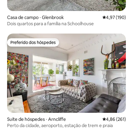
Casa de campo ⋅ Glenbrook
4,97 de uma av
4,97 (190)
Dois quartos para a família na Schoolhouse
Preferido dos hóspedes
Preferido dos hóspedes
Suíte de hóspedes ⋅ Arncliffe
4,86 de uma av
4,86 (261)
Perto da cidade, aeroporto, estação de trem e praia