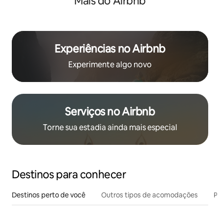
Mais do Airbnb
Experiências no Airbnb
Experimente algo novo
Serviços no Airbnb
Torne sua estadia ainda mais especial
Destinos para conhecer
Destinos perto de você
Outros tipos de acomodações
Pr