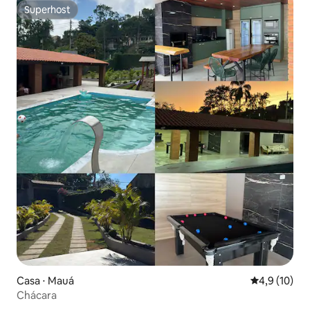
Superhost
Superhost
Casa ⋅ Mauá
4,9 de uma a
4,9 (10)
Chácara