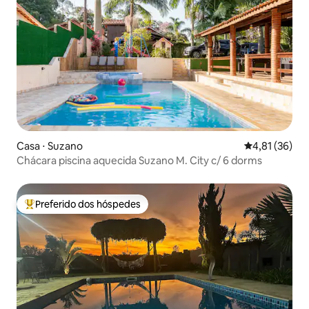
Casa ⋅ Suzano
4,81 de uma a
4,81 (36)
Chácara piscina aquecida Suzano M. City c/ 6 dorms
Preferido dos hóspedes
Entre os melhores preferidos dos hóspedes