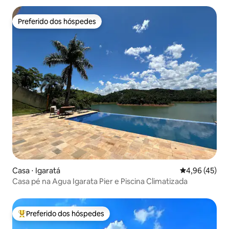
Preferido dos hóspedes
Preferido dos hóspedes
Casa ⋅ Igaratá
4,96 de uma a
4,96 (45)
Casa pé na Agua Igarata Pier e Piscina Climatizada
Preferido dos hóspedes
Entre os melhores preferidos dos hóspedes