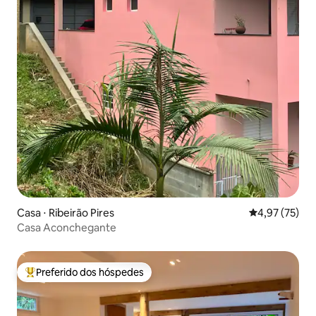
Casa ⋅ Ribeirão Pires
4,97 de uma a
4,97 (75)
Casa Aconchegante
Preferido dos hóspedes
Entre os melhores preferidos dos hóspedes