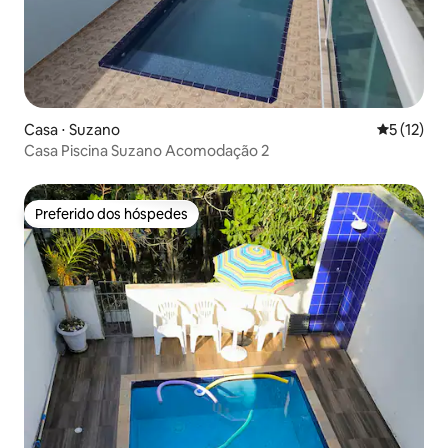
Casa ⋅ Suzano
5 de uma a
5 (12)
Casa Piscina Suzano Acomodação 2
Preferido dos hóspedes
Preferido dos hóspedes