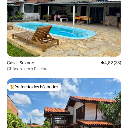
Casa ⋅ Suzano
4,82 de uma a
4,82 (33)
Chácara com Piscina
Preferido dos hóspedes
Entre os melhores preferidos dos hóspedes