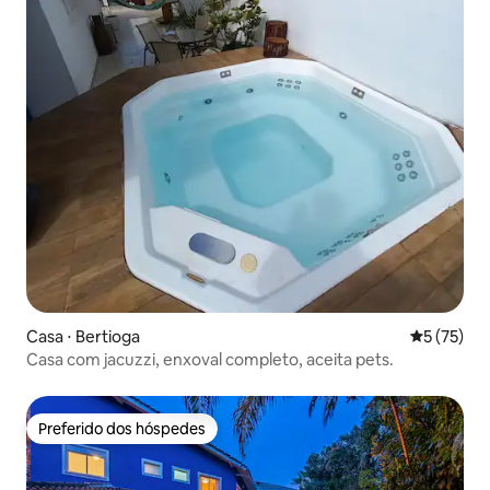
Casa ⋅ Bertioga
5 de uma a
5 (75)
Casa com jacuzzi, enxoval completo, aceita pets.
Preferido dos hóspedes
Preferido dos hóspedes