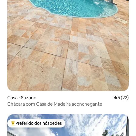
Casa ⋅ Suzano
5 de uma a
5 (22)
Chácara com Casa de Madeira aconchegante
Preferido dos hóspedes
Entre os melhores preferidos dos hóspedes