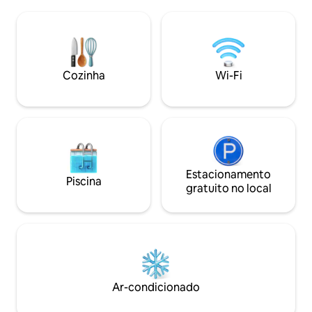
conexão e boas memórias. 🚗
fotos e filmagens 
Estacionamento disponível na calçada
solicitamos que e
ampla em frente ao chalé, com espaço
conosco pelo Airb
confortável para o carro do hóspede.
valores e regras ap
Um refúgio simples, romântico e
acolhedor para celebrar o amor❤️
Cozinha
Wi-Fi
Estacionamento
Piscina
gratuito no local
Ar-condicionado