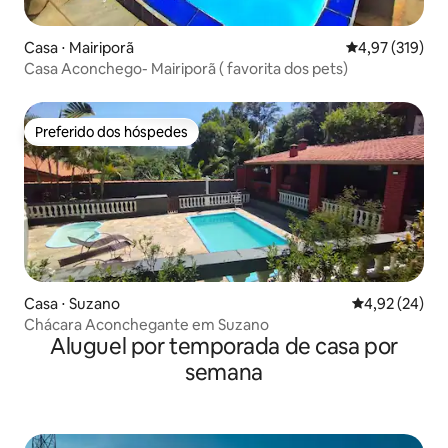
Casa ⋅ Mairiporã
4,97 de uma av
4,97 (319)
Casa Aconchego- Mairiporã ( favorita dos pets)
Preferido dos hóspedes
Preferido dos hóspedes
Casa ⋅ Suzano
4,92 de uma a
4,92 (24)
Chácara Aconchegante em Suzano
Aluguel por temporada de casa por
semana