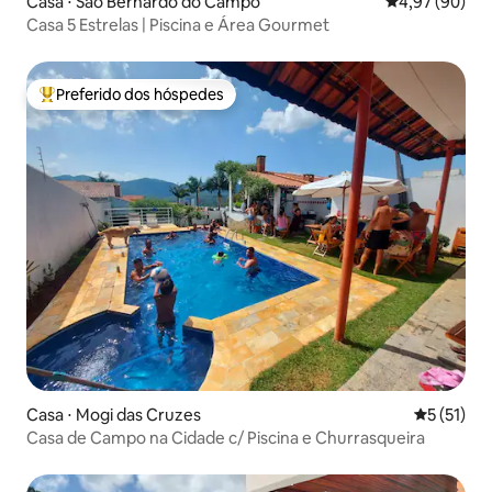
Casa ⋅ São Bernardo do Campo
4,97 de uma a
4,97 (90)
Casa 5 Estrelas | Piscina e Área Gourmet
Preferido dos hóspedes
Entre os melhores preferidos dos hóspedes
Casa ⋅ Mogi das Cruzes
5 de uma a
5 (51)
Casa de Campo na Cidade c/ Piscina e Churrasqueira