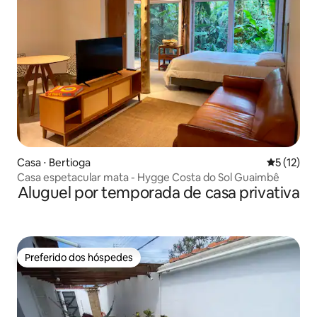
Casa ⋅ Bertioga
5 de uma a
5 (12)
Casa espetacular mata - Hygge Costa do Sol Guaimbê
Aluguel por temporada de casa privativa
Preferido dos hóspedes
Preferido dos hóspedes