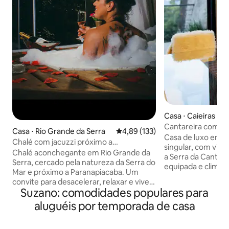
Casa ⋅ Caieiras
Cantareira com vis
Casa ⋅ Rio Grande da Serra
4,89 de uma avaliação média de 
4,89 (133)
natureza & luxo
Casa de luxo enc
Chalé com jacuzzi próximo a
singular, com vis
Paranapiacaba
Chalé aconchegante em Rio Grande da
a Serra da Cantar
Serra, cercado pela natureza da Serra do
equipada e climat
Mar e próximo a Paranapiacaba. Um
sofisticada, lareir
convite para desacelerar, relaxar e viver
exclusivo de traba
Suzano: comodidades populares para
momentos especiais a dois. Ambiente
churrasqueira. Su
tranquilo e cheio de charme, perfeito
aluguéis por temporada de casa
com banheira pan
para casais, lua de mel e datas
Tranquilidade e s
comemorativas. Ideal para descanso,
condomínio fechado. Observação