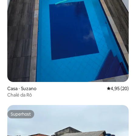
Casa ⋅ Suzano
4,95 de uma a
4,95 (20)
Chalé da Rô
Superhost
Superhost