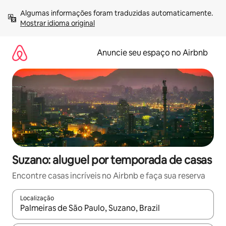
Pular
Algumas informações foram traduzidas automaticamente. 
para
Mostrar idioma original
o
conteúdo
Anuncie seu espaço no Airbnb
Suzano: aluguel por temporada de casas
Encontre casas incríveis no Airbnb e faça sua reserva
Localização
Quando os resultados estiverem disponíveis, explore-os usando