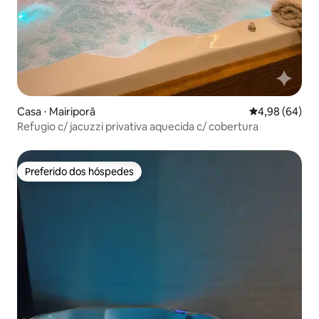
Casa ⋅ Mairiporã
4,98 de uma av
4,98 (64)
Refugio c/ jacuzzi privativa aquecida c/ cobertura
Preferido dos hóspedes
Preferido dos hóspedes