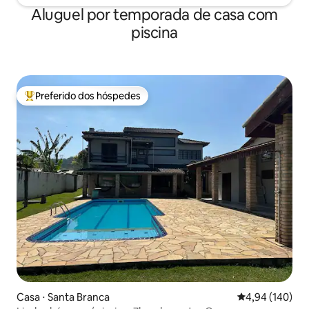
Aluguel por temporada de casa com
piscina
Preferido dos hóspedes
Entre os melhores preferidos dos hóspedes
Casa ⋅ Santa Branca
4,94 de uma av
4,94 (140)