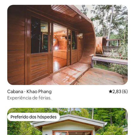
Cabana ⋅ Khao Phang
2,83 de uma 
2,83 (6)
Experiência de férias.
Preferido dos hóspedes
Preferido dos hóspedes