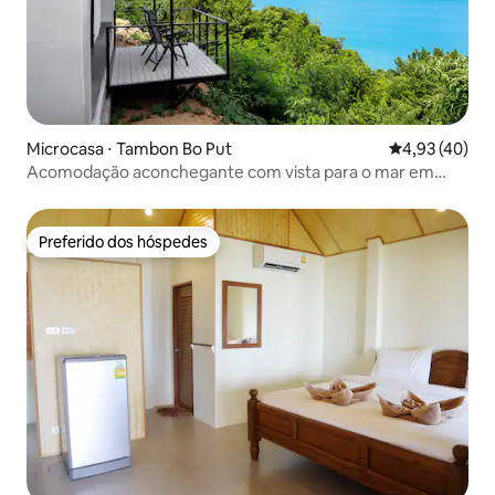
Microcasa ⋅ Tambon Bo Put
4,93 de uma a
4,93 (40)
Acomodação aconchegante com vista para o mar em
Thongson Beach P3
Preferido dos hóspedes
Preferido dos hóspedes