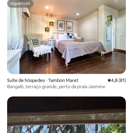
Superhost
Superhost
Suíte de hóspedes ⋅ Tambon Maret
4,8 de uma a
4,8 (81)
Bangalô, terraço grande, perto da praia Jasmine