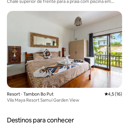
Chalé superior de frente para a praia com piscina em
Nibbana
Resort ⋅ Tambon Bo Put
4,5 de uma a
4,5 (16)
Vila Maya Resort Samui Garden View
Destinos para conhecer