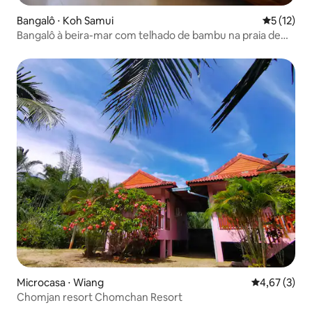
Bangalô ⋅ Koh Samui
5 de uma a
5 (12)
Bangalô à beira-mar com telhado de bambu na praia de
Lamai
Microcasa ⋅ Wiang
4,67 de uma 
4,67 (3)
Chomjan resort Chomchan Resort