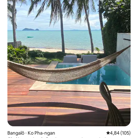
Bangalô ⋅ Ko Pha-ngan
4,84 de uma av
4,84 (105)