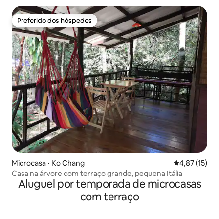
Preferido dos hóspedes
Preferido dos hóspedes
Microcasa ⋅ Ko Chang
4,87 de uma a
4,87 (15)
Casa na árvore com terraço grande, pequena Itália
Aluguel por temporada de microcasas
com terraço