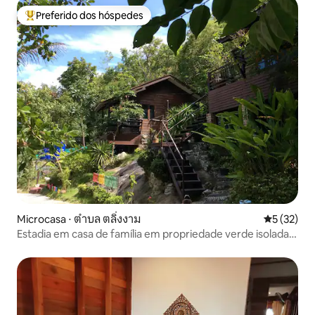
Preferido dos hóspedes
Entre os melhores preferidos dos hóspedes
Microcasa ⋅ ตำบล ตลิ่งงาม
5 de uma a
5 (32)
Estadia em casa de família em propriedade verde isolada
em Samui