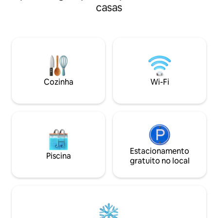
terraço privativo e jardim da frente com
casas
Durante a maré alt
acesso direto à praia. Uma chaleira de
oferecemos uma p
água quente, juntamente com produtos
gratuita para você
de higiene pessoal como xampu,
estadia. Se você 
sabonete de banho, condicionador e
remo com nossos 
toalhas limpas são fornecidos. Abrace a
um momento diver
simplicidade da vida tropical e deixe suas
perfeita de exper
preocupações se afastarem em nosso
redor e as vistas 
aconchegante ninho privado!
Cozinha
Wi-Fi
Estacionamento
Piscina
gratuito no local