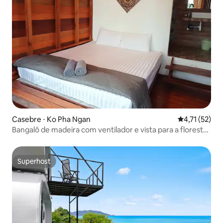
Casebre ⋅ Ko Pha Ngan
4,71 de uma a
4,71 (52)
Bangalô de madeira com ventilador e vista para a floresta
em Koh Phangan
Superhost
Superhost