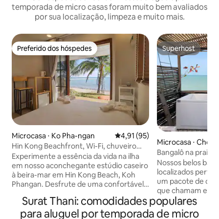
temporada de micro casas foram muito bem avaliados
por sua localização, limpeza e muito mais.
Preferido dos hóspedes
Superhost
Preferido dos hóspedes
Superhost
Microcasa ⋅ Ko Pha-ngan
4,91 de uma avaliação média de
4,91 (95)
Microcasa ⋅ Chon
Hin Kong Beachfront, Wi-Fi, chuveiro
Bangalô na praia a
H/C, AC, terraço
Experimente a essência da vida na ilha
Nossos belos bang
em nosso aconchegante estúdio caseiro
localizados perto
à beira-mar em Hin Kong Beach, Koh
um pacote de cães
Phangan. Desfrute de uma confortável
que chamam este lugar de
cama king-size com roupa de cama 100%
Surat Thani: comodidades populares
observe que o fun
algodão, chuveiro interno quente/frio,
lamacento e, porta
para aluguel por temporada de micro
ar condicionado, frigobar, guarda-roupa,
inacessível durant