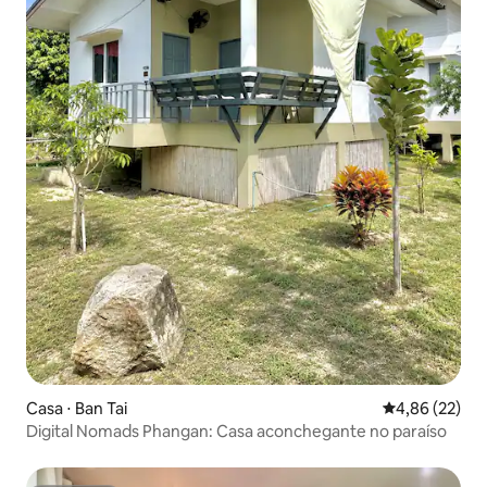
Casa ⋅ Ban Tai
4,86 de uma a
4,86 (22)
Digital Nomads Phangan: Casa aconchegante no paraíso