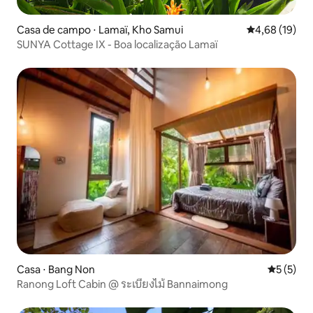
Casa de campo ⋅ Lamaï, Kho Samui
4,68 de uma a
4,68 (19)
SUNYA Cottage IX - Boa localização Lamaï
Casa ⋅ Bang Non
5 de uma 
5 (5)
Ranong Loft Cabin @ ระเบียงไม้ Bannaimong