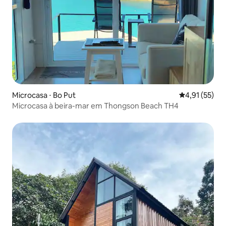
Microcasa ⋅ Bo Put
4,91 de uma a
4,91 (55)
Microcasa à beira-mar em Thongson Beach TH4