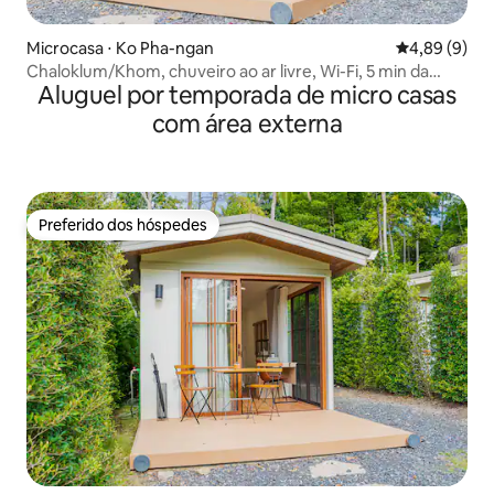
Microcasa ⋅ Ko Pha-ngan
4,89 de uma 
4,89 (9)
Chaloklum/Khom, chuveiro ao ar livre, Wi-Fi, 5 min da
Aluguel por temporada de micro casas
praia
com área externa
Preferido dos hóspedes
Preferido dos hóspedes