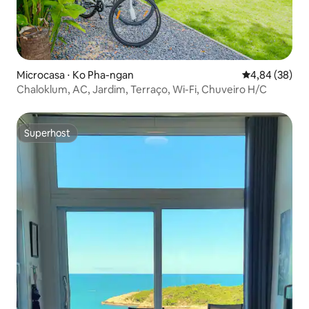
Microcasa ⋅ Ko Pha-ngan
4,84 de uma a
4,84 (38)
Chaloklum, AC, Jardim, Terraço, Wi-Fi, Chuveiro H/C
Superhost
Superhost