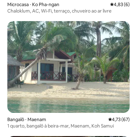
Microcasa ⋅ Ko Pha-ngan
4,83 de uma 
4,83 (6)
Chaloklum, AC, Wi-Fi, terraço, chuveiro ao ar livre
Bangalô ⋅ Maenam
4,73 de uma a
4,73 (67)
1 quarto, bangalô à beira-mar, Maenam, Koh Samui