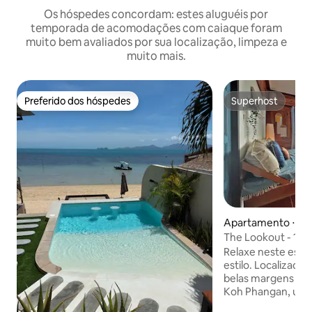
Os hóspedes concordam: estes aluguéis por
temporada de acomodações com caiaque foram
muito bem avaliados por sua localização, limpeza e
muito mais.
Preferido dos hóspedes
Superhost
Preferido dos hóspedes
Superhost
Apartamento ⋅ Ko
The Lookout - 1 c
vista para o mar in
Relaxe neste espa
estilo. Localizado
belas margens da 
Koh Phangan, uma
sua rica cultura lo