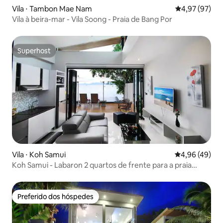
Vila ⋅ Tambon Mae Nam
4,97 de uma a
4,97 (97)
Vila à beira-mar - Vila Soong - Praia de Bang Por
Superhost
Superhost
Vila ⋅ Koh Samui
4,96 de uma a
4,96 (49)
Koh Samui - Labaron 2 quartos de frente para a praia
Família
Preferido dos hóspedes
Preferido dos hóspedes