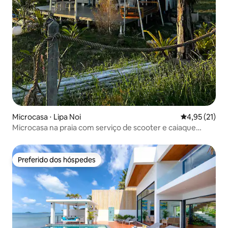
Microcasa ⋅ Lipa Noi
4,95 de uma a
4,95 (21)
Microcasa na praia com serviço de scooter e caiaque
grátis
Preferido dos hóspedes
Preferido dos hóspedes