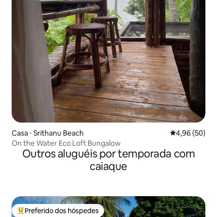
Casa ⋅ Srithanu Beach
4,96 de uma a
4,96 (50)
On the Water Eco Loft Bungalow
Outros aluguéis por temporada com
caiaque
Preferido dos hóspedes
Entre os melhores preferidos dos hóspedes