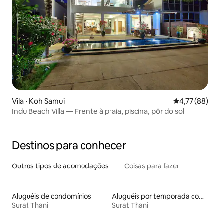
Vila ⋅ Koh Samui
4,77 de uma a
4,77 (88)
Indu Beach Villa — Frente à praia, piscina, pôr do sol
Destinos para conhecer
Outros tipos de acomodações
Coisas para fazer
Aluguéis de condomínios
Aluguéis por temporada com suítes privativas
Surat Thani
Surat Thani