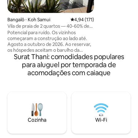
frescos, água do ma
areia branca. Est
quarto no último
Bangalô ⋅ Koh Samui
4,94 de uma avaliação média de 
4,94 (171)
deck privativo com
marinha azul, uma
Vila de praia de 2 quartos — 40-60% de
equipada, cama kin
desconto enquanto a obra termina
Potencial para ruído. Os vizinhos
aconchegante, chuv
começaram a construção ao lado até.
jantar interno/ext
Agosto a outubro de 2026. Ao reservar,
velocidade. Esta joia recém-reformada é
os hóspedes aceitam o barulho da
o que você estava
Surat Thani: comodidades populares
construção entre 8h e 18h diariamente.
O preço foi reduzido para refletir isso.
para aluguel por temporada de
Uma oportunidade rara de alugar esta
acomodações com caiaque
vila de praia mensalmente,
normalmente é um aluguel para estadias
curtas. Vista para a Praia de Bang Por a
partir da sua varanda e da piscina. A uma
curta distância a pé de restaurantes
locais e internacionais. Ideal para home
office, com horários flexíveis ou fora do
expediente. Limpeza gratuita, Wi-Fi,
Cozinha
Wi-Fi
Netflix, SUP, caiaque e piscina.