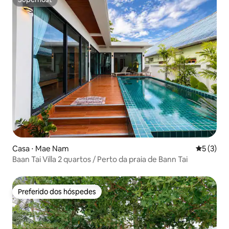
Superhost
Casa ⋅ Mae Nam
5 de uma 
5 (3)
Baan Tai Villa 2 quartos / Perto da praia de Bann Tai
Preferido dos hóspedes
Preferido dos hóspedes