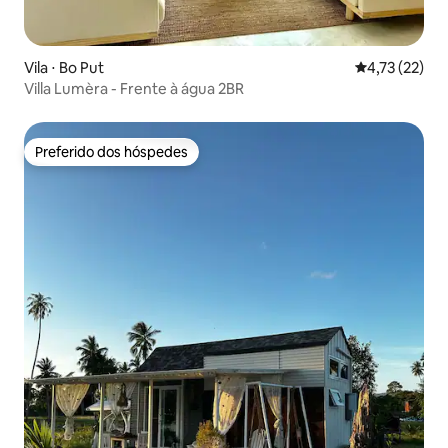
Vila ⋅ Bo Put
4,73 de uma a
4,73 (22)
Villa Lumèra - Frente à água 2BR
Preferido dos hóspedes
Preferido dos hóspedes