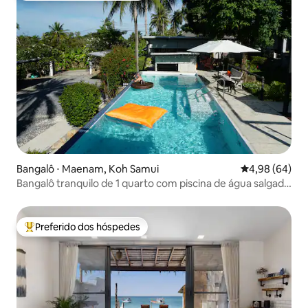
Bangalô ⋅ Maenam, Koh Samui
4,98 de uma av
4,98 (64)
Bangalô tranquilo de 1 quarto com piscina de água salgada
e vista para o mar (R2)
Preferido dos hóspedes
Entre os melhores preferidos dos hóspedes