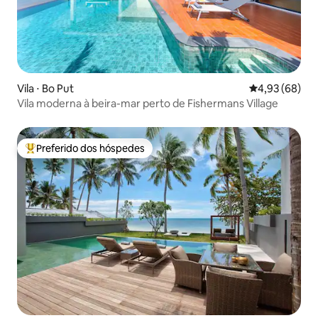
Vila ⋅ Bo Put
4,93 de uma a
4,93 (68)
Vila moderna à beira-mar perto de Fishermans Village
Preferido dos hóspedes
Entre os melhores preferidos dos hóspedes