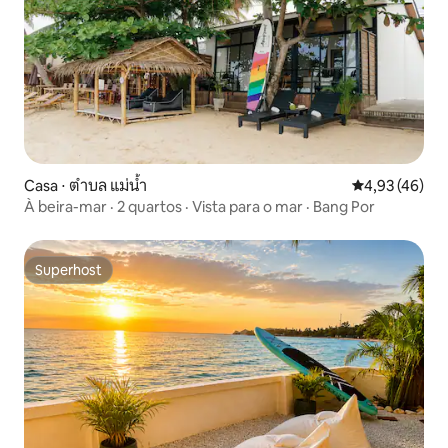
Casa ⋅ ตำบล แม่น้ำ
4,93 de uma a
4,93 (46)
À beira-mar · 2 quartos · Vista para o mar · Bang Por
Superhost
Superhost