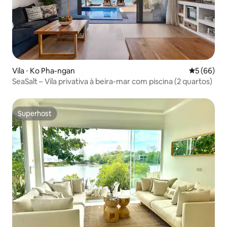
Vila ⋅ Ko Pha-ngan
5 de uma a
5 (66)
SeaSalt – Vila privativa à beira-mar com piscina (2 quartos)
Superhost
Superhost