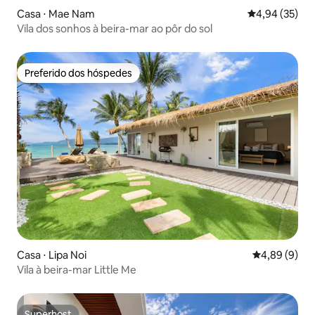
Casa ⋅ Mae Nam
4,94 de uma a
4,94 (35)
Vila dos sonhos à beira-mar ao pôr do sol
Preferido dos hóspedes
Preferido dos hóspedes
Casa ⋅ Lipa Noi
4,89 de uma 
4,89 (9)
Vila à beira-mar Little Me
Superhost