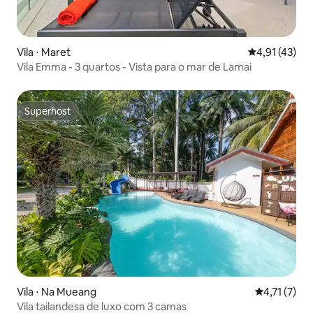
Vila ⋅ Maret
4,91 de uma a
4,91 (43)
Vila Emma - 3 quartos - Vista para o mar de Lamai
Superhost
Superhost
Vila ⋅ Na Mueang
4,71 de uma 
4,71 (7)
Vila tailandesa de luxo com 3 camas