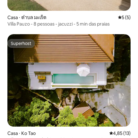
Casa ⋅ ตำบล มะเร็ต
5 de uma 
5 (5)
Villa Pauzo - 8 pessoas - jacuzzi - 5 min das praias
Superhost
Superhost
Casa ⋅ Ko Tao
4,85 de uma a
4,85 (13)