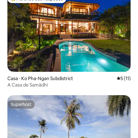
Entre os melhores preferidos dos hóspedes
Casa ⋅ Ko Pha-Ngan Subdistrict
5 de uma a
5 (11)
A Casa de Samādhi
Superhost
Superhost