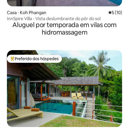
Casa ⋅ Koh Phangan
5 de uma a
5 (10)
InnSpire Villa - Vista deslumbrante do pôr do sol
Aluguel por temporada em vilas com
hidromassagem
Preferido dos hóspedes
Entre os melhores preferidos dos hóspedes