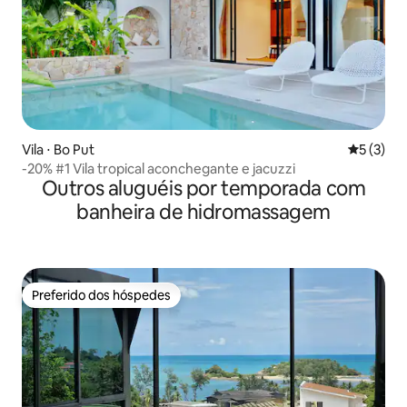
Vila ⋅ Bo Put
5 de uma 
5 (3)
-20% #1 Vila tropical aconchegante e jacuzzi
Outros aluguéis por temporada com
banheira de hidromassagem
Preferido dos hóspedes
Preferido dos hóspedes