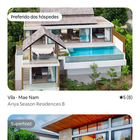
Preferido dos hóspedes
Preferido dos hóspedes
Vila ⋅ Mae Nam
5 de uma 
5 (8)
Ariya Season Residences B
Superhost
Superhost