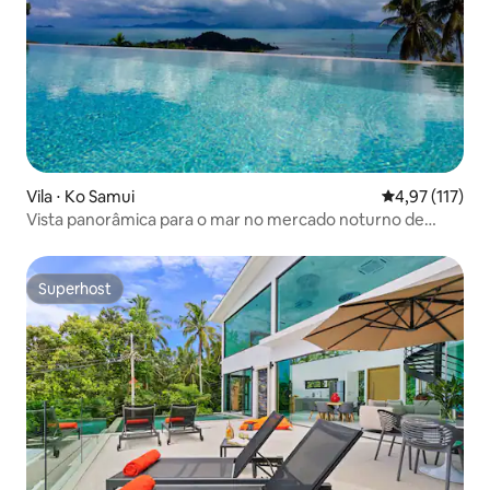
Vila ⋅ Ko Samui
4,97 de uma av
4,97 (117)
Vista panorâmica para o mar no mercado noturno de
Bophut
Superhost
Superhost