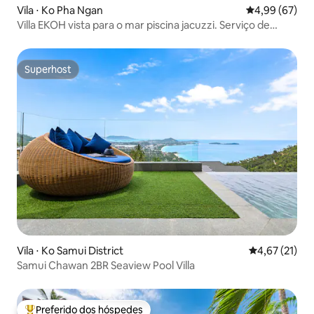
Vila ⋅ Ko Pha Ngan
4,99 de uma a
4,99 (67)
Villa EKOH vista para o mar piscina jacuzzi. Serviço de
hotel.
Superhost
Superhost
Vila ⋅ Ko Samui District
4,67 de uma a
4,67 (21)
Samui Chawan 2BR Seaview Pool Villa
Preferido dos hóspedes