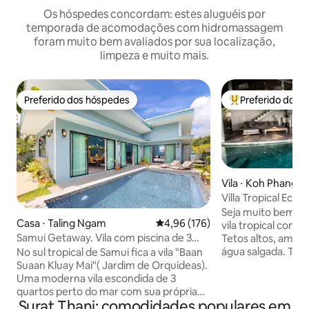
Os hóspedes concordam: estes aluguéis por
temporada de acomodações com hidromassagem
foram muito bem avaliados por sua localização,
limpeza e muito mais.
Preferido dos hóspedes
Preferido dos 
Preferido dos hóspedes
Entre os melhore
Vila ⋅ Koh Phanga
Villa Tropical Eco 
exuberante e pisc
Seja muito bem-vi
Casa ⋅ Taling Ngam
4,96 de uma avaliação média de 
4,96 (176)
vila tropical com 
Samui Getaway. Vila com piscina de 3
Tetos altos, amplo
quartos "Kluay Mai"
água salgada. Três quartos espaçosos,
No sul tropical de Samui fica a vila "Baan
climatizados, com
Suaan Kluay Mai"( Jardim de Orquídeas).
colchões confortáv
Uma moderna vila escondida de 3
e roupa de cama. A um passo do sofá
quartos perto do mar com sua própria
Surat Thani: comodidades populares em
para a piscina Localizado no topo de uma
piscina de água salgada. A poucos