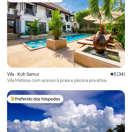
Entre os melhores preferidos dos hóspedes
Vila ⋅ Koh Samui
5 de uma a
5 (34)
Vila Matisse com acesso à praia e piscina privativa
Preferido dos hóspedes
Entre os melhores preferidos dos hóspedes