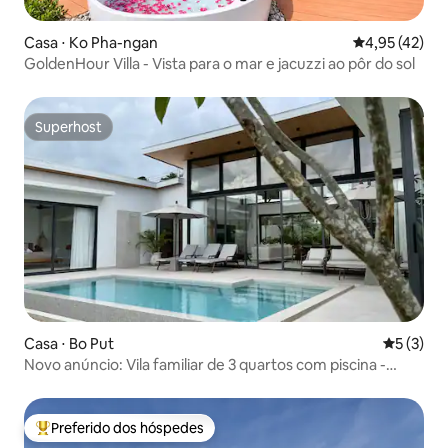
Casa ⋅ Ko Pha-ngan
4,95 de uma a
4,95 (42)
GoldenHour Villa - Vista para o mar e jacuzzi ao pôr do sol
Superhost
Superhost
Casa ⋅ Bo Put
5 de uma 
5 (3)
Novo anúncio: Vila familiar de 3 quartos com piscina -
Central Samui
Preferido dos hóspedes
Entre os melhores preferidos dos hóspedes