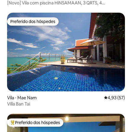
[Novo] Vila com piscina HiNSAMAAN, 3 QRTS, 4
BANHEIROS
Preferido dos hóspedes
Preferido dos hóspedes
Vila ⋅ Mae Nam
4,93 de uma a
4,93 (57)
Villa Ban Tai
Preferido dos hóspedes
Entre os melhores preferidos dos hóspedes