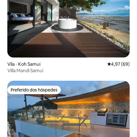
Vila ⋅ Koh Samui
4,97 de uma a
4,97 (69)
Villa Mandi Samui
Preferido dos hóspedes
Preferido dos hóspedes