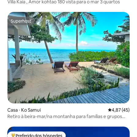
Villa Kaia , Amor kohtao 180 vista para o mar 3 quartos
Superhost
Superhost
Casa ⋅ Ko Samui
4,87 de uma a
4,87 (45)
Retiro à beira-mar/na montanha para famílias e grupos
em Samui
Preferido dos hóspedes