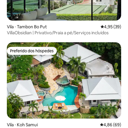
Vila ⋅ Tambon Bo Put
4,95 de uma a
4,95 (39)
VillaObsidian | Privativo/Praia a pé/Serviços incluídos
Preferido dos hóspedes
Preferido dos hóspedes
Vila ⋅ Koh Samui
4,86 de uma av
4,86 (69)