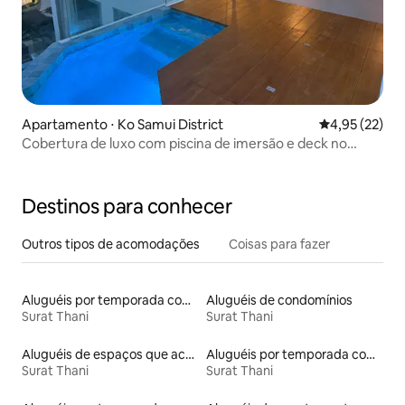
Apartamento ⋅ Ko Samui District
4,95 de uma a
4,95 (22)
Cobertura de luxo com piscina de imersão e deck no
terraço
Destinos para conhecer
Outros tipos de acomodações
Coisas para fazer
Aluguéis por temporada com suítes privativas
Aluguéis de condomínios
Surat Thani
Surat Thani
Aluguéis de espaços que aceitam animais de estimação
Aluguéis por temporada com caiaque
Surat Thani
Surat Thani