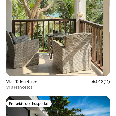
Vila ⋅ Taling Ngam
4,92 de uma a
4,92 (12)
Villa Francesca
Preferido dos hóspedes
Preferido dos hóspedes