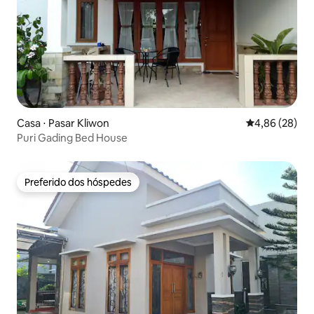
Casa ⋅ Pasar Kliwon
4,86 de uma a
4,86 (28)
Puri Gading Bed House
Preferido dos hóspedes
Preferido dos hóspedes