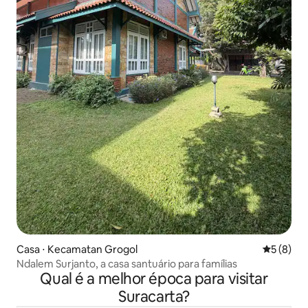
Casa ⋅ Kecamatan Grogol
5 de uma 
5 (8)
Ndalem Surjanto, a casa santuário para famílias
Qual é a melhor época para visitar
Suracarta?