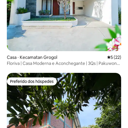
Casa ⋅ Kecamatan Grogol
5 de uma a
5 (22)
Floriva | Casa Moderna e Aconchegante | 3Qs | Pakuwon
Mall
Preferido dos hóspedes
Preferido dos hóspedes