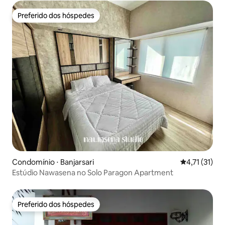
Preferido dos hóspedes
Preferido dos hóspedes
Condomínio ⋅ Banjarsari
4,71 de uma a
4,71 (31)
Estúdio Nawasena no Solo Paragon Apartment
Preferido dos hóspedes
Preferido dos hóspedes