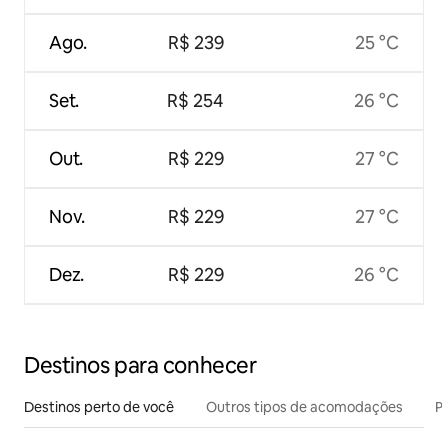
Ago.
R$ 239
25 °C
Set.
R$ 254
26 °C
Out.
R$ 229
27 °C
Nov.
R$ 229
27 °C
Dez.
R$ 229
26 °C
Destinos para conhecer
Destinos perto de você
Outros tipos de acomodações
Pr