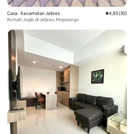
Casa ⋅ Kecamatan Jebres
4,83 de uma a
4,83 (30)
Rumah Joglo di Jebres, Mojosongo