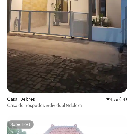
Casa ⋅ Jebres
4,79 de uma a
4,79 (14)
Casa de hóspedes individual Ndalem
Superhost
Superhost