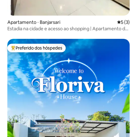
Apartamento ⋅ Banjarsari
5 de uma 
5 (3)
Estadia na cidade e acesso ao shopping | Apartamento de
2 quartos no Solo Paragon
Preferido dos hóspedes
Entre os melhores preferidos dos hóspedes