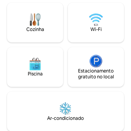
Refrigerador 11. Dispensador Outras
observações 1. 18 minutos para o
aeroporto 2. 10 minutos para a estação
Balapan 3. 5 minutos para Sriwedari ou
Manahan Stadium 4. 10 minutos para a
Cozinha
Wi-Fi
Mesquita Sheikh Zayed
Estacionamento
Piscina
gratuito no local
Ar-condicionado