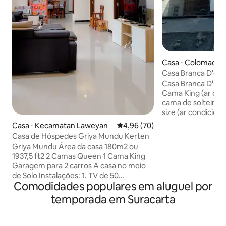
Casa ⋅ Colomadu
Casa Branca D'co
Casa Branca D'Colomadu
Cama King (ar con
cama de solteiro quarto 3: cama king
size (ar condiciona
estão no andar de 
Casa ⋅ Kecamatan Laweyan
4,96 de uma avaliação média de
4,96 (70)
no andar de baixo Localização próxima à
Casa de Hóspedes Griya Mundu Kerten
estrada principal
Griya Mundu Área da casa 180m2 ou
para 2 carros. Ideal para crianças, com
1937,5 ft2 2 Camas Queen 1 Cama King
uma vista confortá
Garagem para 2 carros A casa no meio
da cidade. está e
de Solo Instalações: 1. TV de 50
localizado no cen
Comodidades populares em aluguel por
polegadas (inclui Netflix) 2. AC em cada
com que você se s
cômodo 3. Aquecedor de água 4. Wi-Fi
temporada em Suracarta
ficar com amigos 
5. Secador de cabelo 6. Cozinha com
de 8 hóspedes, mai
eletrodoméstico padrão 7. Máquina de
cobrado
Lavar Roupa 8. Ferro 9. Microondas 10.