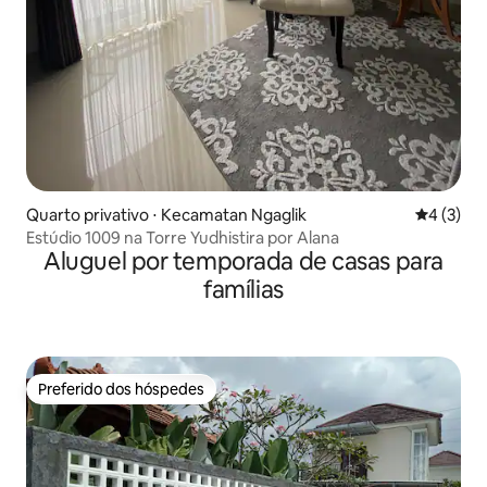
Quarto privativo ⋅ Kecamatan Ngaglik
4 de uma 
4 (3)
Estúdio 1009 na Torre Yudhistira por Alana
Aluguel por temporada de casas para
famílias
Preferido dos hóspedes
Preferido dos hóspedes