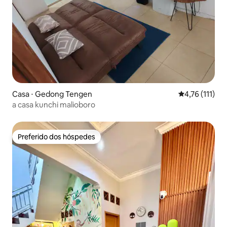
Casa ⋅ Gedong Tengen
4,76 de uma av
4,76 (111)
a casa kunchi malioboro
Preferido dos hóspedes
Preferido dos hóspedes