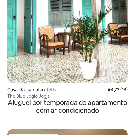
Casa ⋅ Kecamatan Jetis
4,72 de uma a
4,72 (18)
The Blue Joglo Jogja
Aluguel por temporada de apartamento
com ar-condicionado