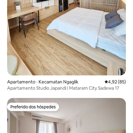
Apartamento ⋅ Kecamatan Ngaglik
4,92 de uma a
4,92 (85)
Apartamento Studio Japandi | Mataram City Sadewa 17
Preferido dos hóspedes
Preferido dos hóspedes