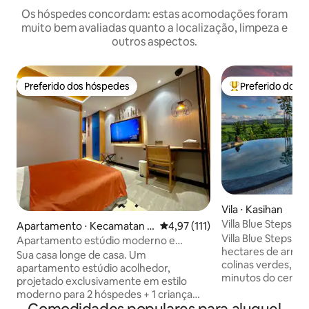
Os hóspedes concordam: estas acomodações foram
muito bem avaliadas quanto a localização, limpeza e
outros aspectos.
Preferido dos hóspedes
Preferido dos 
Preferido dos hóspedes
Entre os melhore
Vila ⋅ Kasihan
Villa Blue Steps, v
Apartamento ⋅ Kecamatan N
4,97 de uma avaliação média de 
4,97 (111)
deslumbrante
Villa Blue Steps, 
gaglik
Apartamento estúdio moderno e
hectares de arroz
confortável
Sua casa longe de casa. Um
colinas verdes, fic
apartamento estúdio acolhedor,
minutos do centro
projetado exclusivamente em estilo
área perfeita par
moderno para 2 hóspedes + 1 criança
de bicicleta ou ape
pequena. O quarto está equipado com 1