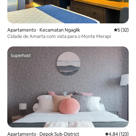
Apartamento ⋅ Kecamatan Ngaglik
5 de uma a
5 (32)
Cidade de Amarta com vista para o Monte Merapi
Superhost
Superhost
Apartamento ⋅ Depok Sub-District
4,84 de uma av
4,84 (123)