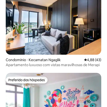
Superhost
Condomínio ⋅ Kecamatan Ngaglik
4,88 de uma a
4,88 (43)
Apartamento luxuoso com vistas maravilhosas de Merapi
Preferido dos hóspedes
Preferido dos hóspedes