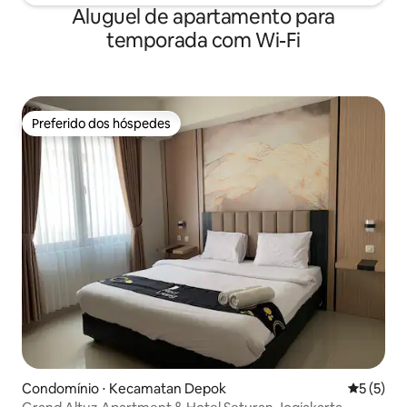
Aluguel de apartamento para
temporada com Wi-Fi
Preferido dos hóspedes
Preferido dos hóspedes
Condomínio ⋅ Kecamatan Depok
5 de uma 
5 (5)