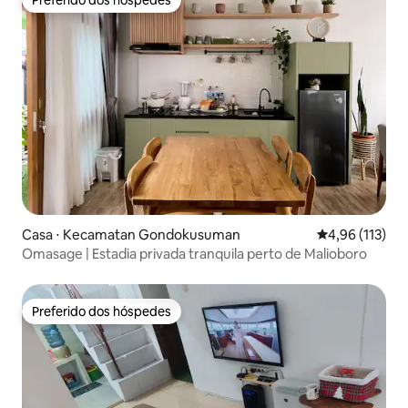
Preferido dos hóspedes
Casa ⋅ Kecamatan Gondokusuman
4,96 de uma av
4,96 (113)
Omasage | Estadia privada tranquila perto de Malioboro
Preferido dos hóspedes
Preferido dos hóspedes