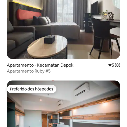
Apartamento ⋅ Kecamatan Depok
5 de uma 
5 (8)
Apartamento Ruby #5
Preferido dos hóspedes
Preferido dos hóspedes