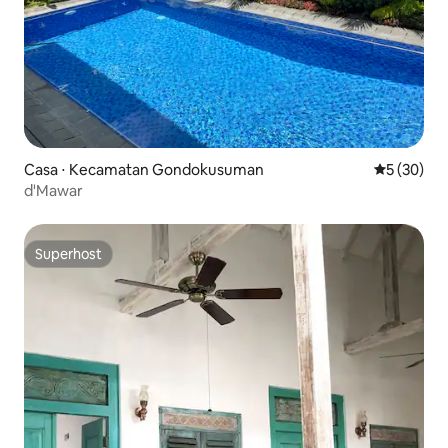
Casa ⋅ Kecamatan Gondokusuman
5 de uma a
5 (30)
d'Mawar
Superhost
Superhost