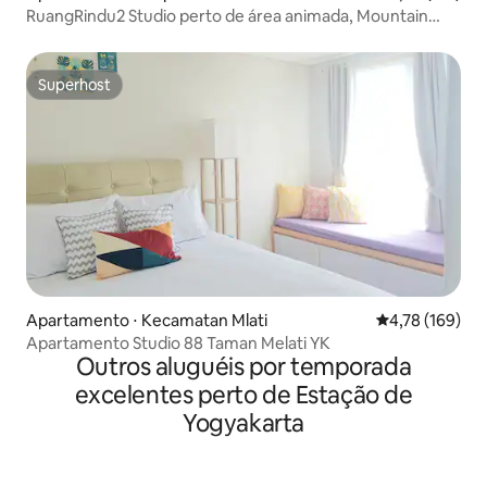
RuangRindu2 Studio perto de área animada, Mountain
View
Superhost
Superhost
Apartamento ⋅ Kecamatan Mlati
4,78 de uma av
4,78 (169)
Apartamento Studio 88 Taman Melati YK
Outros aluguéis por temporada
excelentes perto de Estação de
Yogyakarta