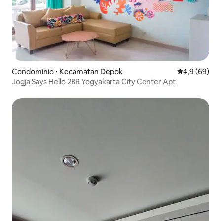
Condomínio ⋅ Kecamatan Depok
4,9 de uma a
4,9 (69)
Jogja Says Hello 2BR Yogyakarta City Center Apt