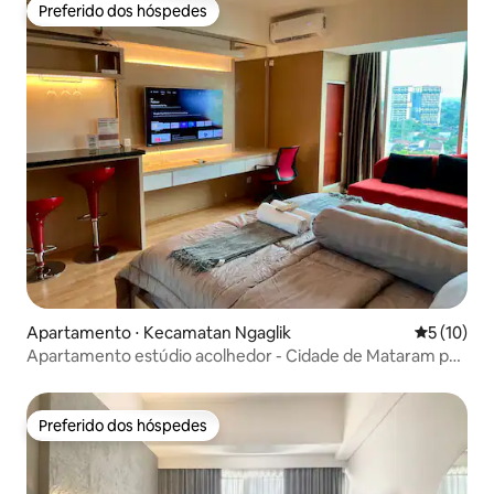
Preferido dos hóspedes
Preferido dos hóspedes
Apartamento ⋅ Kecamatan Ngaglik
5 de uma a
5 (10)
Apartamento estúdio acolhedor - Cidade de Mataram por
bumikirana
Preferido dos hóspedes
Preferido dos hóspedes