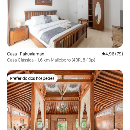
Casa ⋅ Pakualaman
4,96 de uma a
4,96 (79)
Casa Clássica - 1,6 km Malioboro (4BR, 8-10p)
Preferido dos hóspedes
Preferido dos hóspedes