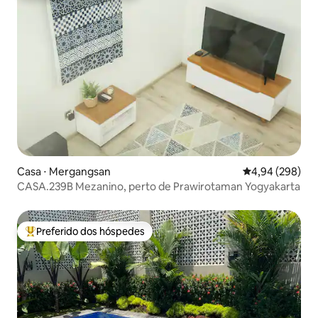
Casa ⋅ Mergangsan
4,94 de uma ava
4,94 (298)
CASA.239B Mezanino, perto de Prawirotaman Yogyakarta
Preferido dos hóspedes
Entre os melhores preferidos dos hóspedes