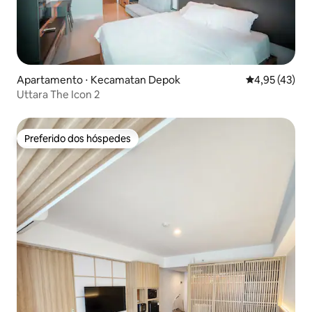
Apartamento ⋅ Kecamatan Depok
4,95 de uma a
4,95 (43)
Uttara The Icon 2
Preferido dos hóspedes
Preferido dos hóspedes