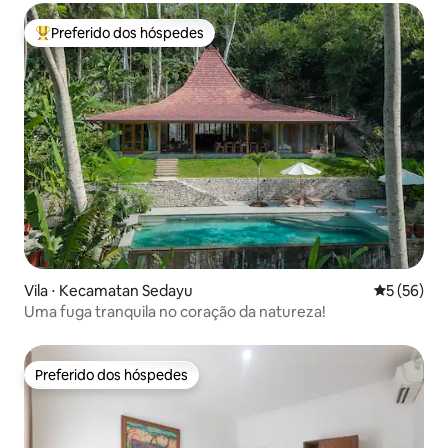
Preferido dos hóspedes
Entre os melhores preferidos dos hóspedes
Vila ⋅ Kecamatan Sedayu
5 de uma a
5 (56)
Uma fuga tranquila no coração da natureza!
Preferido dos hóspedes
Preferido dos hóspedes