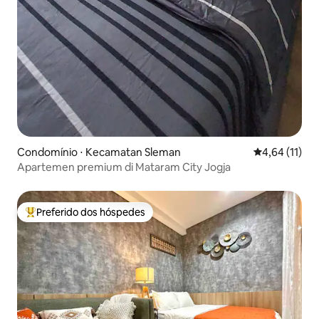
Condomínio ⋅ Kecamatan Sleman
4,64 de uma a
4,64 (11)
Apartemen premium di Mataram City Jogja
Preferido dos hóspedes
Entre os melhores preferidos dos hóspedes