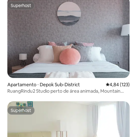
Superhost
Superhost
Apartamento ⋅ Depok Sub-District
4,84 de uma av
4,84 (123)
RuangRindu2 Studio perto de área animada, Mountain
View
Superhost
Superhost