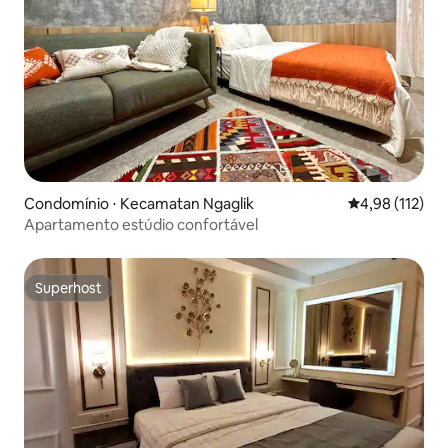
Condomínio ⋅ Kecamatan Ngaglik
4,98 de uma av
4,98 (112)
Apartamento estúdio confortável
Superhost
Superhost