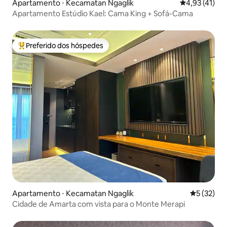
Apartamento ⋅ Kecamatan Ngaglik
4,93 de uma a
4,93 (41)
Apartamento Estúdio Kael: Cama King + Sofá-Cama
Preferido dos hóspedes
Entre os melhores preferidos dos hóspedes
Apartamento ⋅ Kecamatan Ngaglik
5 de uma a
5 (32)
Cidade de Amarta com vista para o Monte Merapi