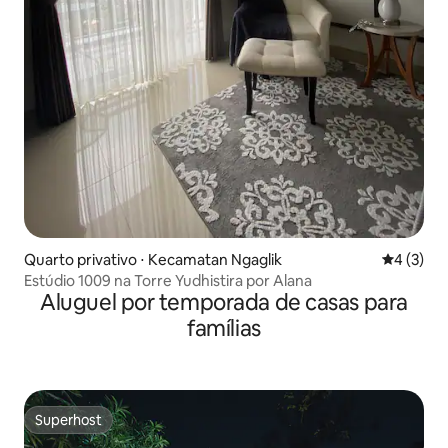
Quarto privativo ⋅ Kecamatan Ngaglik
4 de uma 
4 (3)
Estúdio 1009 na Torre Yudhistira por Alana
Aluguel por temporada de casas para
famílias
Superhost
Superhost