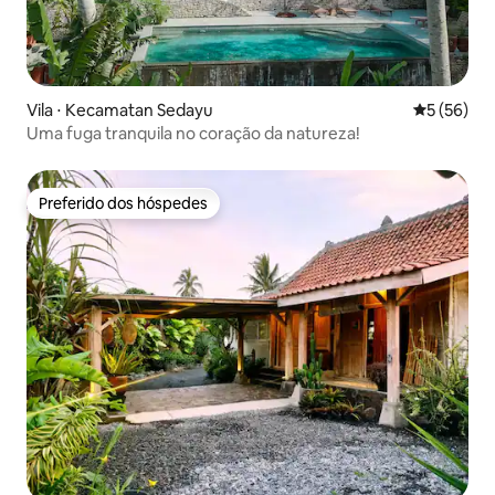
Vila ⋅ Kecamatan Sedayu
5 de uma a
5 (56)
Uma fuga tranquila no coração da natureza!
Preferido dos hóspedes
Preferido dos hóspedes