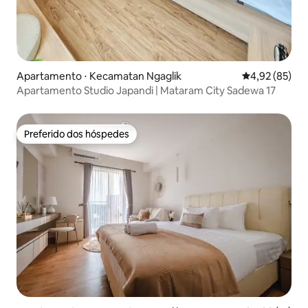
Apartamento ⋅ Kecamatan Ngaglik
4,92 de uma a
4,92 (85)
Apartamento Studio Japandi | Mataram City Sadewa 17
Preferido dos hóspedes
Preferido dos hóspedes