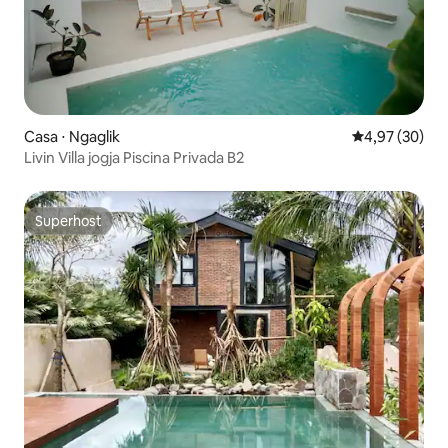
Casa ⋅ Ngaglik
4,97 de uma a
4,97 (30)
Livin Villa jogja Piscina Privada B2
Superhost
Superhost