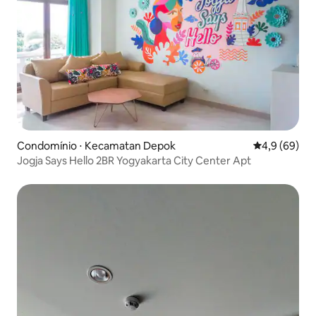
Condomínio ⋅ Kecamatan Depok
4,9 de uma a
4,9 (69)
Jogja Says Hello 2BR Yogyakarta City Center Apt