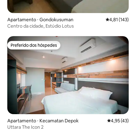
Apartamento ⋅ Gondokusuman
4,81 de uma av
4,81 (143)
Centro da cidade, Estúdio Lotus
Preferido dos hóspedes
Preferido dos hóspedes
Apartamento ⋅ Kecamatan Depok
4,95 de uma a
4,95 (43)
Uttara The Icon 2