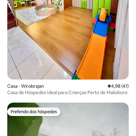
Casa ⋅ Wirobrajan
4,98 de uma a
4,98 (41)
Casa de Hóspedes Ideal para Crianças Perto de Malioboro
Preferido dos hóspedes
Preferido dos hóspedes