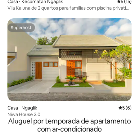
Casa ⋅ Kecamatan Ngaglik
5 de uma a
5 (15)
Vila Kaluna de 2 quartos para famílias com piscina privativa
em Ngeyogja
Superhost
Superhost
Casa ⋅ Ngaglik
5 de uma 
5 (6)
Niwa House 2.0
Aluguel por temporada de apartamento
com ar-condicionado