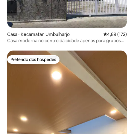
Casa ⋅ Kecamatan Umbulharjo
4,89 de uma av
4,89 (172)
Casa moderna no centro da cidade apenas para grupos
familiares
Preferido dos hóspedes
Preferido dos hóspedes