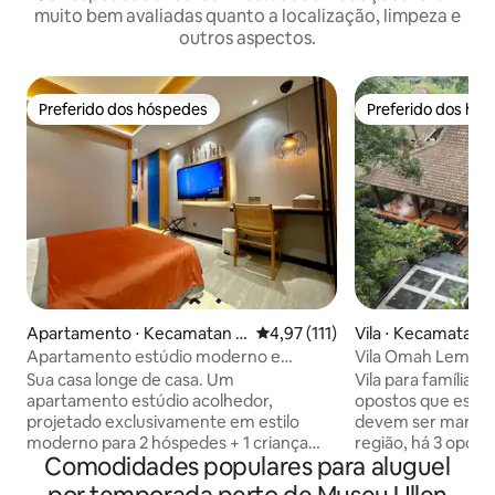
muito bem avaliadas quanto a localização, limpeza e
outros aspectos.
Preferido dos hóspedes
Preferido dos hó
Preferido dos hóspedes
Preferido dos hó
Apartamento ⋅ Kecamatan N
4,97 de uma avaliação média de 
4,97 (111)
Vila ⋅ Kecamatan 
gaglik
Apartamento estúdio moderno e
Vila Omah Lembah
confortável
Sua casa longe de casa. Um
Vila para famílias.
apartamento estúdio acolhedor,
opostos que esti
projetado exclusivamente em estilo
devem ser marido e mul
moderno para 2 hóspedes + 1 criança
região, há 3 opçõe
Comodidades populares para aluguel
pequena. O quarto está equipado com 1
escolher o tipo Jo
cama tamanho queen, banheiro
ou Omah Dhuwur. L