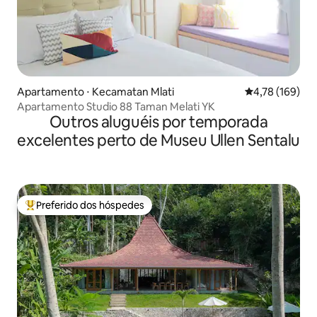
Apartamento ⋅ Kecamatan Mlati
4,78 de uma av
4,78 (169)
Apartamento Studio 88 Taman Melati YK
Outros aluguéis por temporada
excelentes perto de Museu Ullen Sentalu
Preferido dos hóspedes
Entre os melhores preferidos dos hóspedes