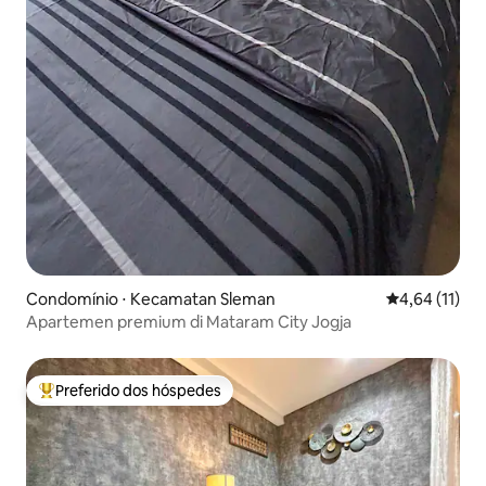
Condomínio ⋅ Kecamatan Sleman
4,64 de uma a
4,64 (11)
Apartemen premium di Mataram City Jogja
Preferido dos hóspedes
Entre os melhores preferidos dos hóspedes