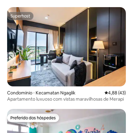
Superhost
Superhost
Condomínio ⋅ Kecamatan Ngaglik
4,88 de uma a
4,88 (43)
Apartamento luxuoso com vistas maravilhosas de Merapi
Preferido dos hóspedes
Preferido dos hóspedes