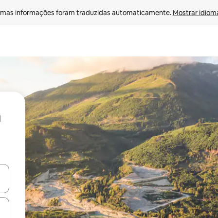
mas informações foram traduzidas automaticamente. 
Mostrar idioma
ore-os usando as seta para cima e para baixo do teclado ou tocando e