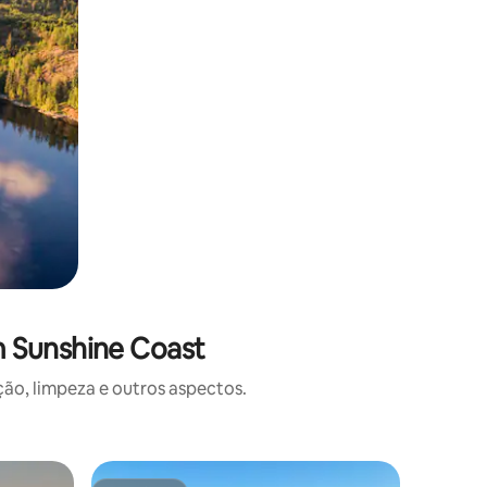
m Sunshine Coast
o, limpeza e outros aspectos.
Casa ⋅ Se