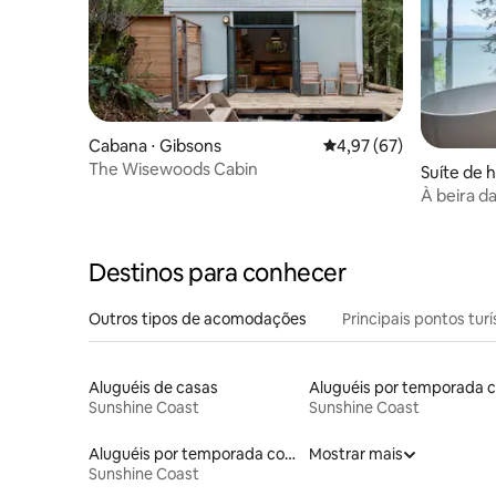
Cabana ⋅ Gibsons
4,97 de uma avaliação 
4,97 (67)
The Wisewoods Cabin
Suíte de 
À beira d
Inn — Ma
Destinos para conhecer
Outros tipos de acomodações
Principais pontos turí
Aluguéis de casas
Sunshine Coast
Sunshine Coast
Aluguéis por temporada com caiaque
Mostrar mais
Sunshine Coast