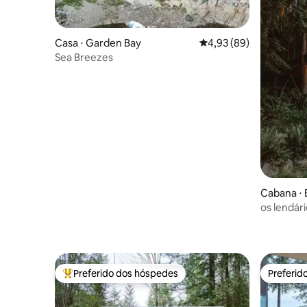
Casa ⋅ Garden Bay
4,93 de uma avaliação 
4,93 (89)
Sea Breezes
Cabana ⋅ 
os lendár
~ CHALÉ 
Preferido dos hóspedes
Preferid
Entre os melhores preferidos dos hóspedes
Preferid