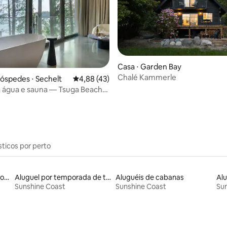
média de 5, 67 avaliações
Casa ⋅ Garden Bay
Chalé Kammerle
hóspedes ⋅ Sechelt
4,88 de uma avaliação média de 5, 43 avalia
4,88 (43)
a água e sauna — Tsuga Beach
honia
sticos por perto
Aluguéis por temporada com acesso à praia
Aluguel por temporada de townhouses
Aluguéis de cabanas
Sunshine Coast
Sunshine Coast
Su