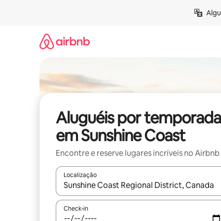
Pular
Algu
para
o
conteúdo
Aluguéis por temporada
em Sunshine Coast
Encontre e reserve lugares incríveis no Airbnb
Localização
Quando os resultados estiverem disponíveis, expl
Check-in