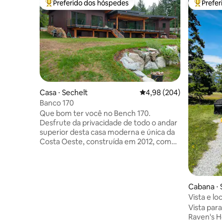
Preferido dos hóspedes
Prefe
Entre os melhores preferidos dos hóspedes
Entre os
Casa ⋅ Sechelt
4,98 de uma avaliação m
4,98 (204)
Banco 170
Que bom ter você no Bench 170.
Desfrute da privacidade de todo o andar
superior desta casa moderna e única da
Costa Oeste, construída em 2012, com
uso exclusivo dos espaços ao ar livre. Um
deleite para os entusiastas da
arquitetura e amantes da arte, o Bench
170 foi um local de destaque do Sunshine
Cabana ⋅ 
Coast Art Crawl por vários anos. Um
Vista e l
acesso público à praia ao lado da
cabana nó
Vista par
propriedade leva a uma praia de
Raven's 
paralelepípedos com vista para o Estreito