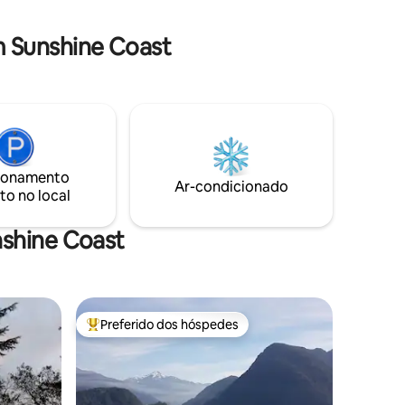
apenas 4 min. de carro.
tos a pé,
a.
 Sunshine Coast
a um
as
ionamento
Ar-condicionado
to no local
nshine Coast
Preferido dos hóspedes
os hóspedes
Entre os melhores preferidos dos hóspedes