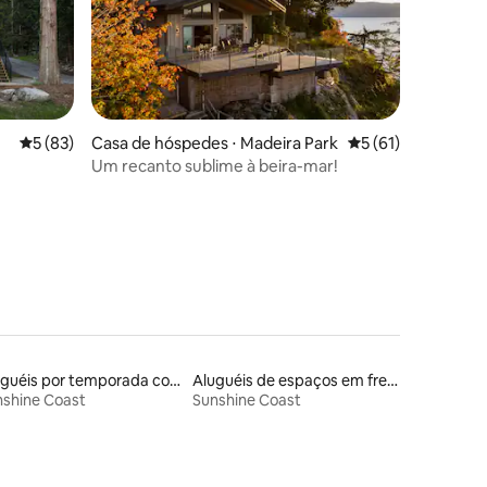
5 de uma avaliação média de 5, 83 avaliações
5 (83)
Casa de hóspedes ⋅ Madeira Park
5 de uma avaliação
5 (61)
Um recanto sublime à beira-mar!
ções
Aluguéis por temporada com banheira de hidromassagem
Aluguéis de espaços em frente à praia
nshine Coast
Sunshine Coast