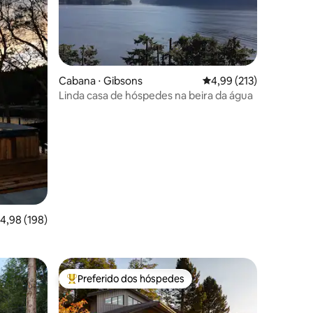
Cabana ⋅ Gibsons
4,99 de uma avaliação 
4,99 (213)
Linda casa de hóspedes na beira da água
ções
,98 de uma avaliação média de 5, 198 avaliações
4,98 (198)
Preferido dos hóspedes
os hóspedes
Entre os melhores preferidos dos hóspedes