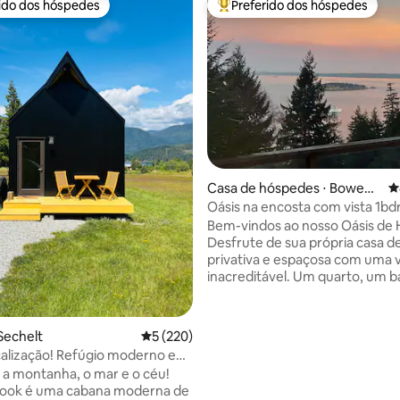
rido dos hóspedes
Preferido dos hóspedes
 melhores preferidos dos hóspedes
Entre os melhores preferidos d
édia de 5, 204 avaliações
Casa de hóspedes ⋅ Bowen I
4
sland
Oásis na encosta com vista 1bdr
lenha
Bem-vindos ao nosso Oásis de Hi
Desfrute de sua própria casa d
privativa e espaçosa com uma v
inacreditável. Um quarto, um b
fogão, torradeira, geladeira, s
sala de estar, um fogão a lenha 
minutos de carro do terminal d
Sechelt
5 de uma avaliação média de 5, 220 avalia
5 (220)
balsas/da enseada. Relaxe no s
ocalização! Refúgio moderno em
privativo depois de visitar os la
rdica
a a montanha, o mar e o céu!
ou fazer compras na enseada. W
Hook é uma cabana moderna de
com Firestick. Cama queen size