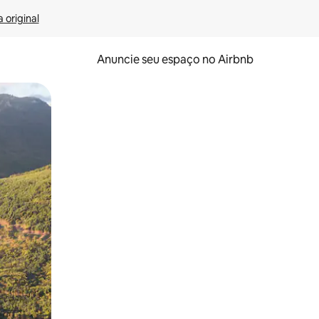
 original
Anuncie seu espaço no Airbnb
 deslizando o dedo na tela.