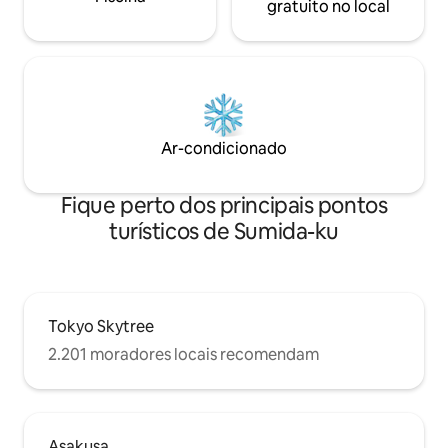
となりますが、お
Hikifune" na Linha Keisei Oshiage. Você
gratuito no local
びとした自由な遊
pode acessá-lo tanto do Aeroporto de
のような特別な空
Narita quanto do Aeroporto de Haneda
もくすぐるユニー
usando a Linha Keisei (conexão direta
ださい。 【空間情報・室内設備】 ・リビ
com a Linha Toei Asakusa) sem
ング（約30㎡）：
baldeações!(※Ao usar um trem direto)
テーブル、大型テ
Acesso direto aos populares destinos
ン： IHコンロ、
turísticos de Asakusa e Tokyo Skytree
Ar-condicionado
気ケトル、炊飯器
(Oshiage).Há um ponto de ônibus para
（鍋、フライパン
Asakusa em frente à casa, tornando o
洗機・ディスポー
acesso aos pontos turísticos excelente.
Fique perto dos principais pontos
・バス・トイレ：
Além disso, se você pegar um trem
turísticos de Sumida-ku
バス、独立洗面台
direto na Linha Hanzomon, poderá
設備： ドラム式
chegar à Estação Shibuya sem fazer
ック、各種ハンガ
baldeação.Está em uma excelente
【アメニティ・屋
localização como base para os principais
ティ： バスタオ
destinos turísticos.
Tokyo Skytree
リッパ、歯ブラシ
コンディショナー
2.201 moradores locais recomendam
用バルコニー： 
フィニティチェア2
ス（約50㎡）： 
を一望できる広大なスペ
クアウト時のお願
Asakusa