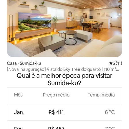
Casa ⋅ Sumida-ku
5 de uma a
5 (11)
[Nova inauguração] Vista do Sky Tree do quarto | 110 m²
Qual é a melhor época para visitar
privativos | 5 minutos de trem até a estação Sky Tree | 7
minutos até a estação mais próxima
Sumida-ku?
Mês
Preço médio
Temp. média
Jan.
R$ 411
6 °C
Fev.
R$ 457
7 °C