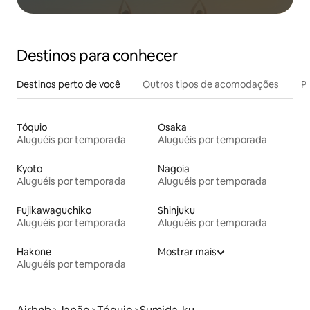
Destinos para conhecer
Destinos perto de você
Outros tipos de acomodações
Pr
Tóquio
Osaka
Aluguéis por temporada
Aluguéis por temporada
Kyoto
Nagoia
Aluguéis por temporada
Aluguéis por temporada
Fujikawaguchiko
Shinjuku
Aluguéis por temporada
Aluguéis por temporada
Hakone
Mostrar mais
Aluguéis por temporada