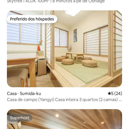
Skytree | 4LDK 100m² | 8 minutos a pé de Oshiage
Preferido dos hóspedes
Preferido dos hóspedes
Casa ⋅ Sumida-ku
5 de uma a
5 (24)
Casa de campo (Yangyi) Casa inteira 3 quartos (2 camas) /
2 banheiros (um no 2º andar)
Superhost
Superhost