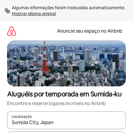
Pular
Algumas informações foram traduzidas automaticamente. 
para
Mostrar idioma original
o
conteúdo
Anuncie seu espaço no Airbnb
Aluguéis por temporada em Sumida-ku
Encontre e reserve lugares incríveis no Airbnb
Localização
Quando os resultados estiverem disponíveis, explore-os usando