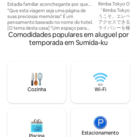
Rimba Tokyo Oshiag
Estadia familiar aconchegante por quem
Sky Tree, Rimba T
ama a beleza ex-berçário mãe
「Rimba Tokyo
"Que esta viagem seja uma página de
andar | Incrível...
うこそ。エレベー
suas preciosas memórias" É um
アクセスできる、
pensamento baseado no nome do hotel.
ライバシーを極限
[O tema desta casa] "Um espaço para
Comodidades populares em aluguel por
す。 世界と日本各地のインスピレーショ
um grupo grande e uma base secreta
ン、そして温かな
para as crianças" A espaçosa sala de
temporada em Sumida-ku
クリートが融合し
jantar, com capacidade para 11 pessoas,
空間。最大の特徴
é perfeita para viagens em família com
ングは、3方を覆
três gerações ou grandes reuniões.Em
注ぎます。昼の壮
um canto da sala, preparamos um
アップまで、刻一
espaço infantil de dois andares que é
のスカイツリービ
como uma "base secreta" que vai
ラ機材で景色を切
encantar seus filhos! Enquanto os
美しさです。 細部までこだわり抜いた空
adultos se reúnem ao redor da mesa e
Cozinha
Wi-Fi
間と心からのおも
compartilham memórias, as crianças
れられない思い出
podem brincar em seu próprio
【寝室・寝具（最大
cantinho.É uma casa onde adultos e
寝室1： ダブルベ
crianças podem aproveitar plenamente
ーロフト）： ダブ
seu próprio tempo especial. [Ótimo
3（アンダーロフト
acesso] 4 minutos a pé da "Estação
台 ※アンダーロフト（天井高140cm）に
Hikifune" na Linha Tobu Skytree. 7
ついて：大人の方
minutos a pé da "Estação Keisei
Estacionamento
Piscina