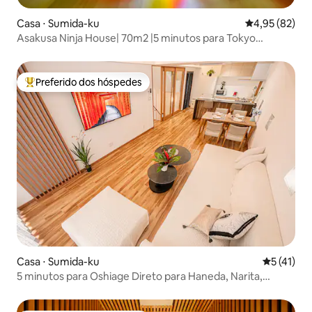
Casa ⋅ Sumida-ku
4,95 de uma a
4,95 (82)
Asakusa Ninja House| 70m2 |5 minutos para Tokyo
Skytree!
Preferido dos hóspedes
Entre os melhores preferidos dos hóspedes
Casa ⋅ Sumida-ku
5 de uma a
5 (41)
5 minutos para Oshiage Direto para Haneda, Narita,
Disney