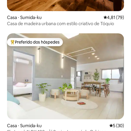
Casa ⋅ Sumida-ku
4,81 de uma a
4,81 (79)
Casa de madeira urbana com estilo criativo de Tóquio
Preferido dos hóspedes
Entre os melhores preferidos dos hóspedes
Casa ⋅ Sumida-ku
5 de uma a
5 (30)