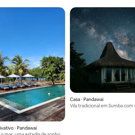
Casa ⋅ Pandawai
Vila tradicional em Sumba com 
o Dragon's Back
ivativo ⋅ Pandawai
a o mar, uma estadia de sonho