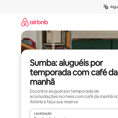
Pular
Algu
para
o
conteúdo
Sumba: aluguéis por
temporada com café da
manhã
Encontre aluguel por temporada de
acomodações incríveis com café da manhã n
Airbnb e faça sua reserva
Localização