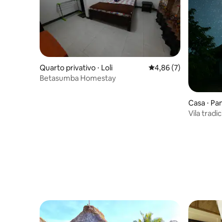
Quarto privativo ⋅ Loli
4,86 de uma avaliação
4,86 (7)
Betasumba Homestay
Casa ⋅ Pa
Vila trad
o Dragon'