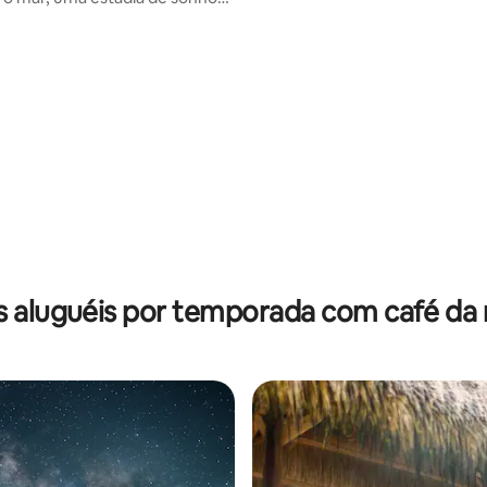
a!
 média de 5, 8 avaliações
s aluguéis por temporada com café da