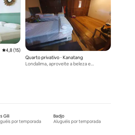
4,8 de uma avaliação média de 5, 15 avaliações
4,8 (15)
ções
Quarto privativo ⋅ Kanatang
Londalima, aproveite a beleza e
tranquilidade de Sumba
s Gili
Badjo
uguéis por temporada
Aluguéis por temporada