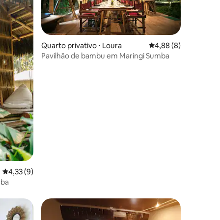
Quarto privativo ⋅ Loura
4,88 de uma avaliaçã
4,88 (8)
Pavilhão de bambu em Maringi Sumba
4,33 de uma avaliação média de 5, 9 avaliações
4,33 (9)
mba