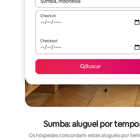
Quando os resultados estiverem disponíveis, expl
Check-in
Checkout
Buscar
Sumba: aluguel por tempo
Os hóspedes concordam: estes aluguéis por tem