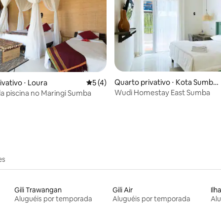
Quarto privativo ⋅ Kota Sumba
ivativo ⋅ Loura
5 de uma avaliação média de 5, 4 avalia
5 (4)
Timur
Wudi Homestay East Sumba
da piscina no Maringi Sumba
média de 5, 15 avaliações
es
Gili Trawangan
Gili Air
Ilha
Aluguéis por temporada
Aluguéis por temporada
Al