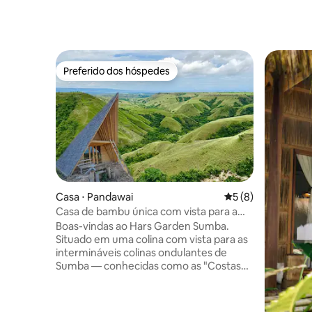
Preferido dos hóspedes
Preferido dos hóspedes
Casa ⋅ Pandawai
5 de uma avaliação
5 (8)
Casa de bambu única com vista para a
montanha e estrelas
Boas-vindas ao Hars Garden Sumba.
Situado em uma colina com vista para as
intermináveis colinas ondulantes de
Sumba — conhecidas como as "Costas
do Dragão" — onde você pode sentir a
Mãe Terra. Esta casa de bambu única
tem a forma de um pássaro batendo as