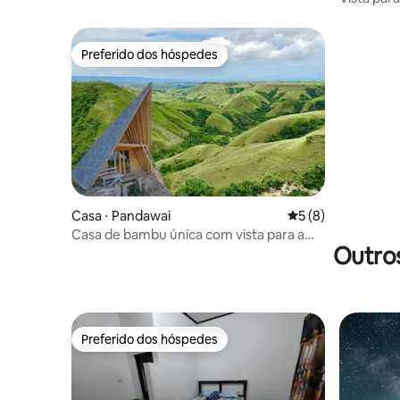
em Sumb
Preferido dos hóspedes
Preferido dos hóspedes
Casa ⋅ Pandawai
5 de uma avaliação
5 (8)
Casa de bambu única com vista para a
Outro
montanha e estrelas
Preferido dos hóspedes
Preferido dos hóspedes