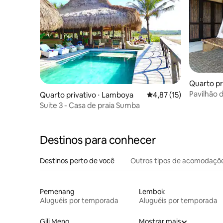
Quarto pr
Pavilhão 
Quarto privativo ⋅ Lamboya
4,87 de uma avaliação 
4,87 (15)
Suite 3 - Casa de praia Sumba
Destinos para conhecer
Destinos perto de você
Outros tipos de acomodaçõ
Pemenang
Lembok
Aluguéis por temporada
Aluguéis por temporada
Gili Meno
Mostrar mais