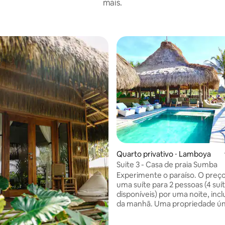
mais.
 média de 5, 8 avaliações
Quarto privativo ⋅ Lamboya
Suite 3 - Casa de praia Sumba
Experimente o paraíso. O preço é para
uma suíte para 2 pessoas (4 suí
disponíveis) por uma noite, inc
da manhã. Uma propriedade única na
bela costa de Sumba. Reserve t
propriedade ou uma das 4 suít