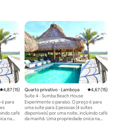
Resort ⋅
Vila esp
e vista p
Embarque
incompar
Sumba. Si
estas re
panorama
oceano, 
com os s
recebido 
infinitos
4,87 de uma avaliação média de 5, 15 avaliações
4,87 (15)
Quarto privativo ⋅ Lamboya
4,67 de uma avaliação
4,67 (15)
projetad
conforto
Suíte 4 - Sumba Beach House
sumbanes
Experimente o paraíso. O preço é para
decoração
tes
uma suíte para 2 pessoas (4 suítes
expansiv
luindo café
disponíveis) por uma noite, incluindo café
hipnotiza
da manhã. Uma propriedade única na
oda a
bela costa de Sumba. Reserve toda a
es
propriedade ou uma das 4 suítes