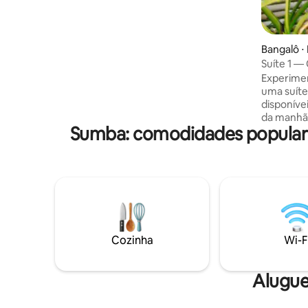
asas, com 1 quarto, 1 banheiro e um
espaço com vista panorâmica. Aqui, você
pode desfrutar de amanheceres
deslumbrantes, entardeceres de tirar o
Bangalô 
fôlego e um céu cheio de estrelas ao
Suíte 1 —
redor da fogueira. Passeios a cavalo nas
Experimente o p
colinas também estão disponíveis para
uma suíte
uma lembrança única. ・25 minutos do
disponívei
aeroporto ・A 15 minutos da praia
da manhã. Uma propriedade únic
Sumba: comodidades popular
bela costa de S
proprieda
individu
primeira 
para cartões po
pessoas c
piscina e 
lindamen
à beira-m
Cozinha
Wi-F
perfeito,
fabuloso 
explorar.
Alugue