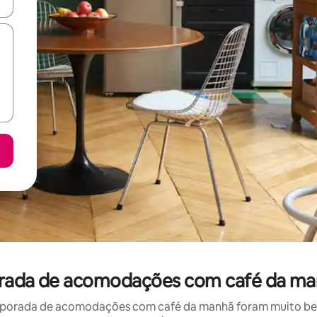
ore-os usando as seta para cima e para baixo do teclado ou tocando e
rada de acomodações com café da ma
porada de acomodações com café da manhã foram muito bem 