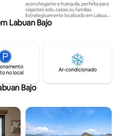
 toda a
aconchegante e tranquila, perfeita para
a
viajantes solo, casais ou famílias.
Estrategicamente localizado em Labuan
em Labuan Bajo
Bajo, perto do Aeroporto de Komodo,
com fácil acesso ao centro da cidade, ao
porto e a vários destinos turísticos.
Oferecemos quartos limpos,
comodidades completas e um ambiente
caloroso e acolhedor de casa de família.
Serviços adicionais, como aluguel de
motocicletas, também estão disponíveis
ionamento
para facilitar a sua exploração de Labuan
Ar-condicionado
to no local
Bajo e da região ao redor.
abuan Bajo