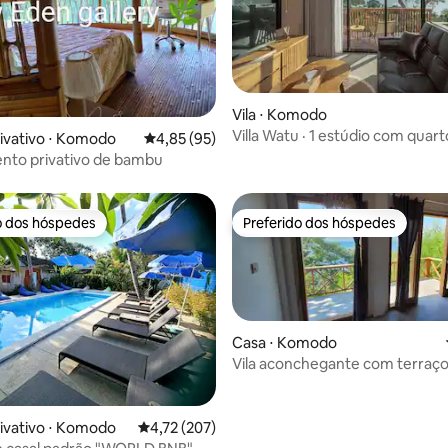
Vila ⋅ Komodo
Villa Watu · 1 estúdio com quart
 média de 5, 7 avaliações
ivativo ⋅ Komodo
4,85 de uma avaliação média de 5, 95 avalia
4,85 (95)
para o mar
nto privativo de bambu
o dos hóspedes
Preferido dos hóspedes
o dos hóspedes
Preferido dos hóspedes
Casa ⋅ Komodo
Vila aconchegante com terraço 
para o mar
 média de 5, 3 avaliações
ivativo ⋅ Komodo
4,72 de uma avaliação média de 5, 207 avalia
4,72 (207)