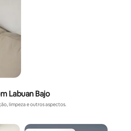
em Labuan Bajo
o, limpeza e outros aspectos.
Quarto p