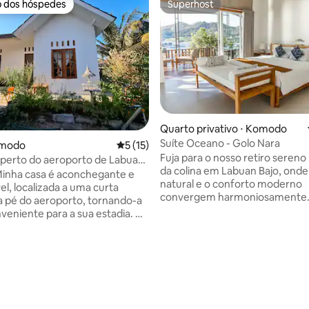
o dos hóspedes
Superhost
o dos hóspedes
Superhost
Quarto privativo ⋅ Komodo
Suíte Oceano - Golo Nara
omodo
5 de uma avaliação média de 5, 15 avalia
5 (15)
Fuja para o nosso retiro sereno
 perto do aeroporto de Labuan
da colina em Labuan Bajo, onde
i Starlink
natural e o conforto moderno
el, localizada a uma curta
convergem harmoniosamente. 
 a pé do aeroporto, tornando-a
perto da cidade, do porto e do
veniente para a sua estadia. O
aeroporto, nossa casa compart
rnecido pela Starlink (funciona
um oásis tranquilo. Depois de um dia
m, mas pode sofrer
cheio de aventuras emocionan
ões durante condições
média de 5, 14 avaliações
nossas acomodações espaçosa
s extremas), e o café da manhã
serenas proporcionam o refúgio
ratuito para até 2 hóspedes.
para relaxar e recarregar as en
de traslado do aeroporto na
ambiente tranquilo e as vistas
heck-in e transporte para o