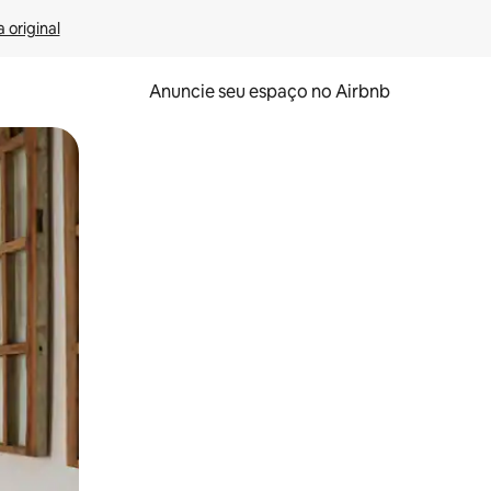
 original
Anuncie seu espaço no Airbnb
 deslizando o dedo na tela.