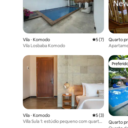
Vila ⋅ Komodo
5 de uma avaliação
5 (7)
Quarto pr
Vila Losbaba Komodo
Apartame
Preferid
Preferid
Vila ⋅ Komodo
5 de uma avaliação
5 (3)
Villa Sula 1: estúdio pequeno com quarto
Quarto pr
e vista para o mar