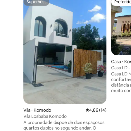
Superhost
Preferid
Superhost
Preferid
Casa ⋅ K
Casa LD -
Bajo, Wi-F
Casa LD Minha casa é aconchegante e
confortáv
distância
muito con
Wi-Fi é fo
muito be
interrupç
Vila ⋅ Komodo
4,86 de uma avaliação 
4,86 (14)
climática
Vila Losbaba Komodo
diário é g
A propriedade dispõe de dois espaçosos
Serviços 
quartos duplos no segundo andar. O
data de c