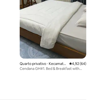
Quarto privativo ⋅ Kecamata
4,92 de uma avaliação
4,92 (64)
n Komodo
Cendana GH#1. Bed & Breakfast with
grean garden.