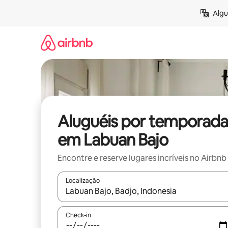
Pular
Algu
para
o
conteúdo
Aluguéis por temporada
em Labuan Bajo
Encontre e reserve lugares incríveis no Airbnb
Localização
Quando os resultados estiverem disponíveis, expl
Check-in