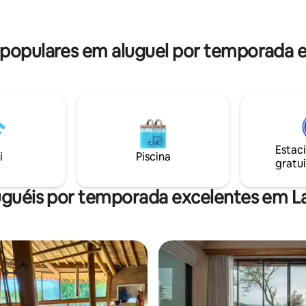
panorâmicas deslumbrantes de
o no check-out também estão
baía garantem uma experiênci
is mediante solicitação (o custo
verdadeiramente inesquecível.
do do aeroporto é de IDR
opulares em aluguel por temporada 
Estac
i
Piscina
gratui
uguéis por temporada excelentes em L