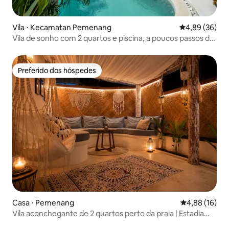
Vila ⋅ Kecamatan Pemenang
4,89 de uma a
4,89 (36)
Vila de sonho com 2 quartos e piscina, a poucos passos da
praia de Gili Air
Preferido dos hóspedes
Preferido dos hóspedes
Casa ⋅ Pemenang
4,88 de uma a
4,88 (16)
Vila aconchegante de 2 quartos perto da praia | Estadia
tranquila em Gili Air