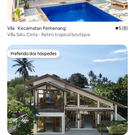
Vila ⋅ Kecamatan Pemenang
5 de uma 
5 (8)
Villa Satu Cinta - Retiro tropical boutique
Preferido dos hóspedes
Preferido dos hóspedes