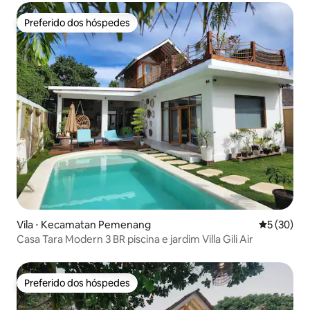
Preferido dos hóspedes
Preferido dos hóspedes
Vila ⋅ Kecamatan Pemenang
5 de uma a
5 (30)
Casa Tara Modern 3 BR piscina e jardim Villa Gili Air
Preferido dos hóspedes
Preferido dos hóspedes