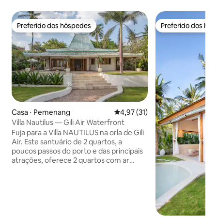
Preferido dos hóspedes
Preferido dos hó
Preferido dos hóspedes
Preferido dos hó
Casa ⋅ Pemenang
4,97 de uma avaliação média de
4,97 (31)
Villa Nautilus — Gili Air Waterfront
Fuja para a Villa NAUTILUS na orla de Gili
Air. Este santuário de 2 quartos, a
poucos passos do porto e das principais
atrações, oferece 2 quartos com ar
condicionado, sala de estar em plano
aberto e uma grande piscina privativa.
Escondido da rua, desfrute de
privacidade inigualável com um vasto
terraço revelando vistas panorâmicas do
mar e da costa de Lombok. A Villa