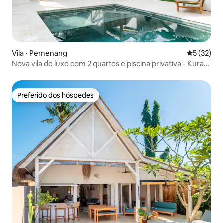
Vila ⋅ Pemenang
5 de uma a
5 (32)
Nova vila de luxo com 2 quartos e piscina privativa - Kura
Kura
Preferido dos hóspedes
Preferido dos hóspedes