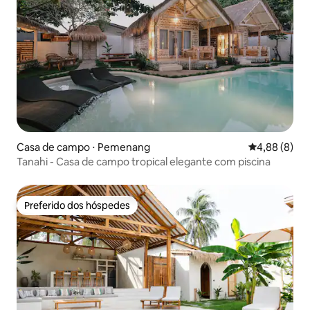
Casa de campo ⋅ Pemenang
4,88 de uma 
4,88 (8)
Tanahi - Casa de campo tropical elegante com piscina
Preferido dos hóspedes
Preferido dos hóspedes