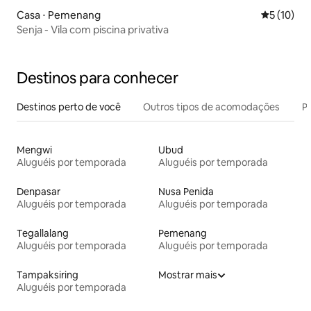
Casa ⋅ Pemenang
5 de uma a
5 (10)
Senja - Vila com piscina privativa
Destinos para conhecer
Destinos perto de você
Outros tipos de acomodações
Pr
Mengwi
Ubud
Aluguéis por temporada
Aluguéis por temporada
Denpasar
Nusa Penida
Aluguéis por temporada
Aluguéis por temporada
Tegallalang
Pemenang
Aluguéis por temporada
Aluguéis por temporada
Tampaksiring
Mostrar mais
Aluguéis por temporada