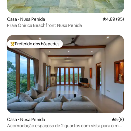
Casa ⋅ Nusa Penida
4,89 de uma a
4,89 (95)
Praia Onírica Beachfront Nusa Penida
Preferido dos hóspedes
Entre os melhores preferidos dos hóspedes
Casa ⋅ Nusa Penida
5 de uma 
5 (8)
Acomodação espaçosa de 2 quartos com vista para o mar