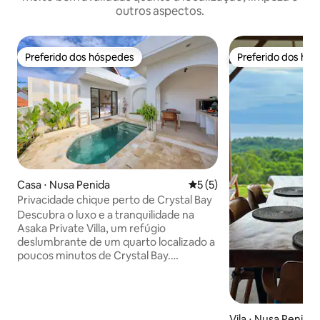
outros aspectos.
Preferido dos hóspedes
Preferido dos hó
Preferido dos hóspedes
Preferido dos hó
Casa ⋅ Nusa Penida
5 de uma avaliação média d
5 (5)
Privacidade chique perto de Crystal Bay
Descubra o luxo e a tranquilidade na
Asaka Private Villa, um refúgio
deslumbrante de um quarto localizado a
poucos minutos de Crystal Bay.
Projetado para oferecer o máximo de
privacidade, este elegante refúgio boho
conta com uma piscina privativa
cristalina e uma cozinha acoplada
Vila ⋅ Nusa Penida