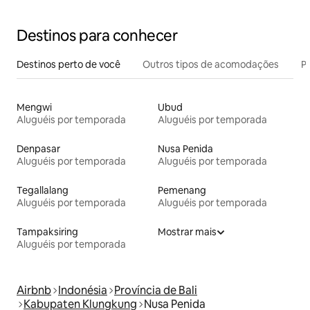
e para o Monte Agung
Destinos para conhecer
Destinos perto de você
Outros tipos de acomodações
Pr
Mengwi
Ubud
Aluguéis por temporada
Aluguéis por temporada
Denpasar
Nusa Penida
Aluguéis por temporada
Aluguéis por temporada
Tegallalang
Pemenang
Aluguéis por temporada
Aluguéis por temporada
Tampaksiring
Mostrar mais
Aluguéis por temporada
Airbnb
Indonésia
Província de Bali
Kabupaten Klungkung
Nusa Penida