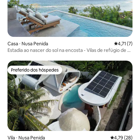
Casa ⋅ Nusa Penida
4,71 de uma 
4,71 (7)
Estadia ao nascer do sol na encosta - Vilas de refúgio de 2
quartos (1)
Preferido dos hóspedes
Preferido dos hóspedes
Vila ⋅ Nusa Penida
4,79 de uma a
4,79 (28)