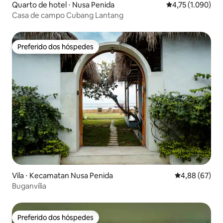
Quarto de hotel ⋅ Nusa Penida
4,75 de uma aval
4,75 (1.090)
Casa de campo Cubang Lantang
Preferido dos hóspedes
Preferido dos hóspedes
Vila ⋅ Kecamatan Nusa Penida
4,88 de uma a
4,88 (67)
Buganvília
Preferido dos hóspedes
Preferido dos hóspedes