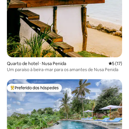
Quarto de hotel ⋅ Nusa Penida
5 de uma a
5 (17)
Um paraíso à beira-mar para os amantes de Nusa Penida
Preferido dos hóspedes
Entre os melhores preferidos dos hóspedes