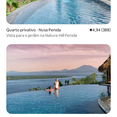
Quarto privativo ⋅ Nusa Penida
4,94 de uma ava
4,94 (388)
Vista para o jardim na Nature Hill Penida