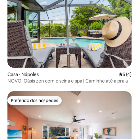
Casa ⋅ Nápoles
5 de uma 
5 (4)
NOVO! Oásis zen com piscina e spa | Caminhe até a praia
Preferido dos hóspedes
Preferido dos hóspedes