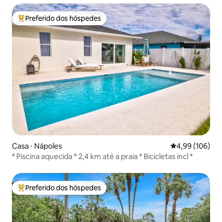
Preferido dos hóspedes
Entre os melhores preferidos dos hóspedes
Casa ⋅ Nápoles
4,99 de uma av
4,99 (106)
* Piscina aquecida * 2,4 km até a praia * Bicicletas incl *
Preferido dos hóspedes
Entre os melhores preferidos dos hóspedes