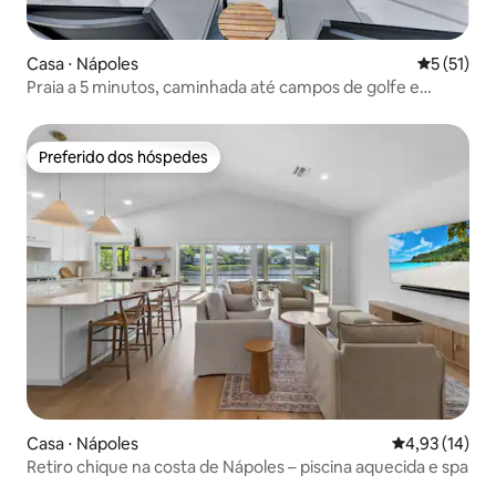
Casa ⋅ Nápoles
5 de uma a
5 (51)
Praia a 5 minutos, caminhada até campos de golfe e
pickleball
Preferido dos hóspedes
Preferido dos hóspedes
Casa ⋅ Nápoles
4,93 de uma a
4,93 (14)
Retiro chique na costa de Nápoles – piscina aquecida e spa