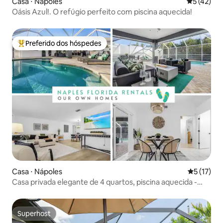
Casa ⋅ Nápoles
5 de uma a
5 (42)
Oásis Azul!. O refúgio perfeito com piscina aquecida!
Preferido dos hóspedes
Entre os melhores preferidos dos hóspedes
Casa ⋅ Nápoles
5 de uma a
5 (17)
Casa privada elegante de 4 quartos, piscina aquecida -
perto da praia
Superhost
Superhost