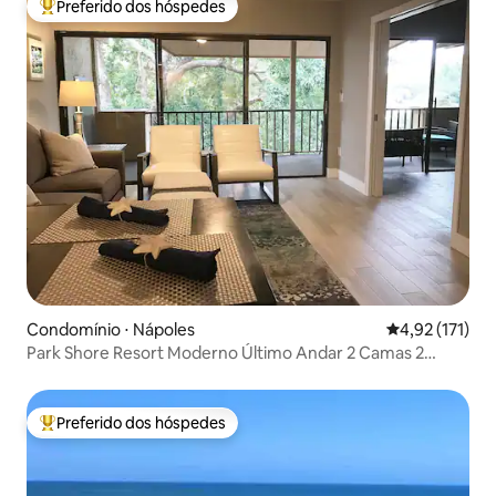
Preferido dos hóspedes
Entre os melhores preferidos dos hóspedes
Condomínio ⋅ Nápoles
4,92 de uma av
4,92 (171)
Park Shore Resort Moderno Último Andar 2 Camas 2
Banheiros
Preferido dos hóspedes
Entre os melhores preferidos dos hóspedes