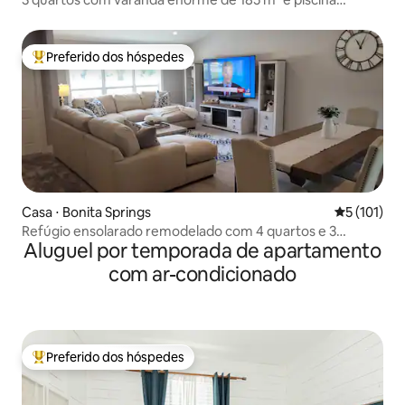
aquecida sazonalmente
Preferido dos hóspedes
Entre os melhores preferidos dos hóspedes
Casa ⋅ Bonita Springs
5 de uma av
5 (101)
Refúgio ensolarado remodelado com 4 quartos e 3
Aluguel por temporada de apartamento
banheiros completos
com ar-condicionado
Preferido dos hóspedes
Entre os melhores preferidos dos hóspedes