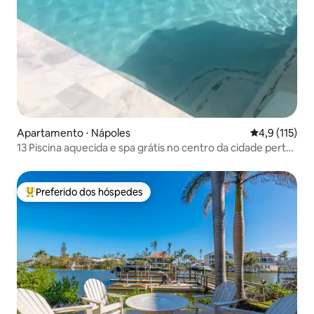
Apartamento ⋅ Nápoles
4,9 de uma av
4,9 (115)
13 Piscina aquecida e spa grátis no centro da cidade perto
da praia
Preferido dos hóspedes
Entre os melhores preferidos dos hóspedes