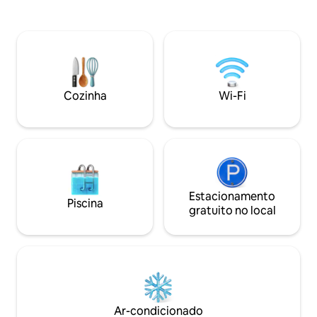
aberto ou saia e desfrute dos muitos
reta. As entradas 
restaurantes requintados e belas vistas
de distância. Temos 2 bicicletas adultas
para a praia que Nápoles tem a oferecer
agradáveis, caiaqu
- a poucos minutos de distância! A casa
para você usar. Lo
foi recentemente reformada com novos
Wiggins Pass Road 
eletrodomésticos, novos móveis, uma
Casa de palafita. 
nova banheira de hidromassagem e uma
Cozinha
Wi-Fi
piscina aquecida para saborear a Flórida
em seu próprio quintal privado
totalmente cercado.
Estacionamento
Piscina
gratuito no local
Ar-condicionado