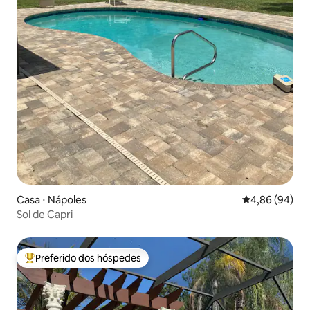
Casa ⋅ Nápoles
4,86 de uma av
4,86 (94)
Sol de Capri
Preferido dos hóspedes
Entre os melhores preferidos dos hóspedes