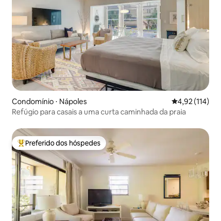
Condomínio ⋅ Nápoles
4,92 de uma av
4,92 (114)
Refúgio para casais a uma curta caminhada da praia
Preferido dos hóspedes
Entre os melhores preferidos dos hóspedes