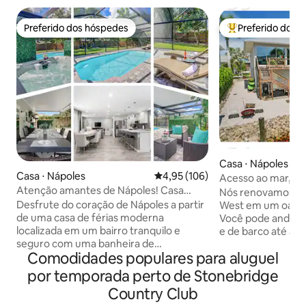
Preferido dos hóspedes
Preferido dos 
Preferido dos hóspedes
Entre os melhore
Casa ⋅ Nápoles
Casa ⋅ Nápoles
4,95 de uma avaliação média de 
4,95 (106)
Acesso ao mar, cai
Atenção amantes de Nápoles! Casa
praia
Nós renovamos uma
inteira com piscina e banheira de
Desfrute do coração de Nápoles a partir
West em um oásis
hidromassagem
de uma casa de férias moderna
Você pode andar de
localizada em um bairro tranquilo e
e de barco até a p
seguro com uma banheira de
casa! Este bairro 
Comodidades populares para aluguel
hidromassagem privativa, piscina
toneladas de pess
aquecida e pátio coberto. Fique em casa
caminhando, corr
por temporada perto de Stonebridge
e tenha uma noite de vinho na
bicicleta, passean
Country Club
deslumbrante ilha de cozinha em espaço
casa fica a 1/4 de 