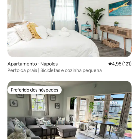
Apartamento ⋅ Nápoles
4,95 de uma av
4,95 (121)
Perto da praia | Bicicletas e cozinha pequena
Preferido dos hóspedes
Preferido dos hóspedes