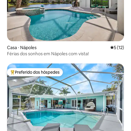
Casa ⋅ Nápoles
5 de uma a
5 (12)
Férias dos sonhos em Nápoles com vista!
Preferido dos hóspedes
Entre os melhores preferidos dos hóspedes