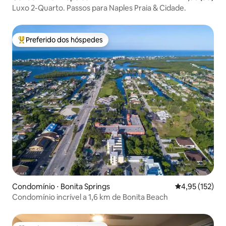
Luxo 2-Quarto. Passos para Naples Praia & Cidade.
Preferido dos hóspedes
Entre os melhores preferidos dos hóspedes
Condomínio ⋅ Bonita Springs
4,95 de uma av
4,95 (152)
Condomínio incrível a 1,6 km de Bonita Beach