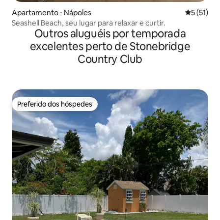
Apartamento ⋅ Nápoles
5 de uma a
5 (51)
Seashell Beach, seu lugar para relaxar e curtir.
Outros aluguéis por temporada
excelentes perto de Stonebridge
Country Club
Preferido dos hóspedes
Preferido dos hóspedes