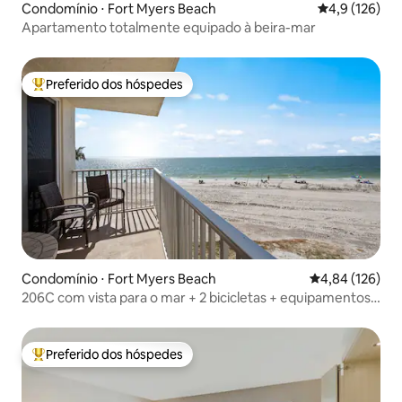
Condomínio ⋅ Fort Myers Beach
4,9 de uma av
4,9 (126)
Apartamento totalmente equipado à beira-mar
Preferido dos hóspedes
Entre os melhores preferidos dos hóspedes
Condomínio ⋅ Fort Myers Beach
4,84 de uma av
4,84 (126)
206C com vista para o mar + 2 bicicletas + equipamentos
de praia
Preferido dos hóspedes
Entre os melhores preferidos dos hóspedes