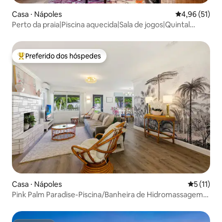
Casa ⋅ Nápoles
4,96 de uma a
4,96 (51)
Perto da praia|Piscina aquecida|Sala de jogos|Quintal
cercado|Animais de estimação
Preferido dos hóspedes
Entre os melhores preferidos dos hóspedes
Casa ⋅ Nápoles
5 de uma a
5 (11)
Pink Palm Paradise-Piscina/Banheira de Hidromassagem-
Perto da praia