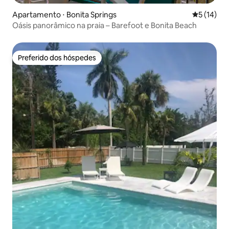
Apartamento ⋅ Bonita Springs
5 de uma a
5 (14)
Oásis panorâmico na praia – Barefoot e Bonita Beach
Preferido dos hóspedes
Preferido dos hóspedes