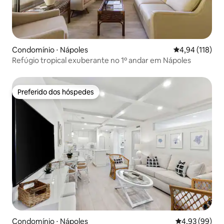
Condomínio ⋅ Nápoles
4,94 de uma av
4,94 (118)
Refúgio tropical exuberante no 1º andar em Nápoles
Preferido dos hóspedes
Preferido dos hóspedes
Condomínio ⋅ Nápoles
4,93 de uma a
4,93 (99)