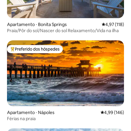
Apartamento ⋅ Bonita Springs
4,97 de uma av
4,97 (118)
Praia/Pôr do sol/Nascer do sol Relaxamento/Vida na ilha
Preferido dos hóspedes
Entre os melhores preferidos dos hóspedes
Apartamento ⋅ Nápoles
4,99 de uma av
4,99 (146)
Férias na praia