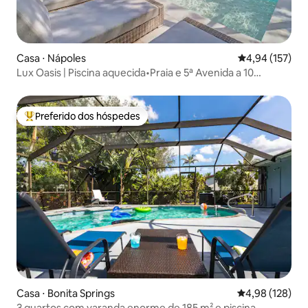
Casa ⋅ Nápoles
4,94 de uma av
4,94 (157)
Lux Oasis | Piscina aquecida•Praia e 5ª Avenida a 10
min•Berço
Preferido dos hóspedes
Entre os melhores preferidos dos hóspedes
Casa ⋅ Bonita Springs
4,98 de uma av
4,98 (128)
3 quartos com varanda enorme de 185 m² e piscina