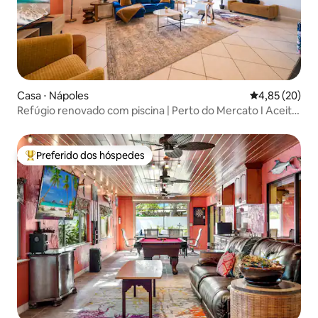
Casa ⋅ Nápoles
4,85 de uma a
4,85 (20)
Refúgio renovado com piscina | Perto do Mercato I Aceita
animais de estimação
Preferido dos hóspedes
Entre os melhores preferidos dos hóspedes