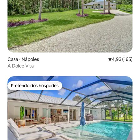
Casa ⋅ Nápoles
4,93 de uma av
4,93 (165)
A Dolce Vita
Preferido dos hóspedes
Preferido dos hóspedes