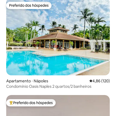
Preferido dos hóspedes
Preferido dos hóspedes
Apartamento ⋅ Nápoles
4,86 de uma av
4,86 (120)
Condomínio Oasis Naples 2 quartos/2 banheiros
Preferido dos hóspedes
Entre os melhores preferidos dos hóspedes