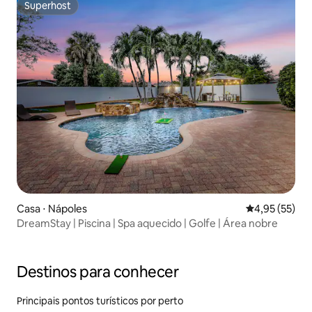
Superhost
Superhost
Casa ⋅ Nápoles
4,95 de uma a
4,95 (55)
DreamStay | Piscina | Spa aquecido | Golfe | Área nobre
Destinos para conhecer
Principais pontos turísticos por perto