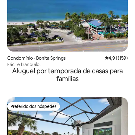
Condomínio ⋅ Bonita Springs
4,91 de uma av
4,91 (159)
Fácil e tranquilo.
Aluguel por temporada de casas para
famílias
Preferido dos hóspedes
Preferido dos hóspedes