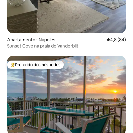
Apartamento ⋅ Nápoles
4,8 de uma a
4,8 (84)
Sunset Cove na praia de Vanderbilt
Preferido dos hóspedes
Entre os melhores preferidos dos hóspedes