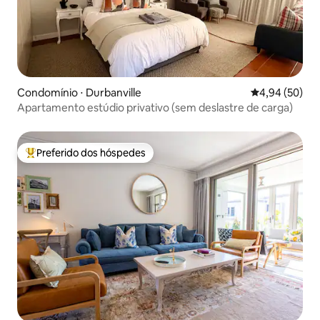
Condomínio ⋅ Durbanville
4,94 de uma a
4,94 (50)
Apartamento estúdio privativo (sem deslastre de carga)
Preferido dos hóspedes
Entre os melhores preferidos dos hóspedes