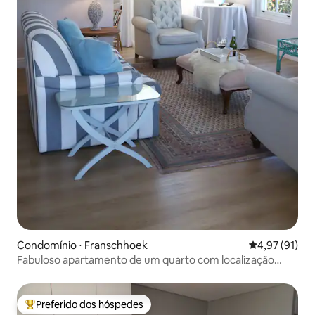
Condomínio ⋅ Franschhoek
4,97 de uma a
4,97 (91)
Fabuloso apartamento de um quarto com localização
central/piscina
Preferido dos hóspedes
Entre os melhores preferidos dos hóspedes