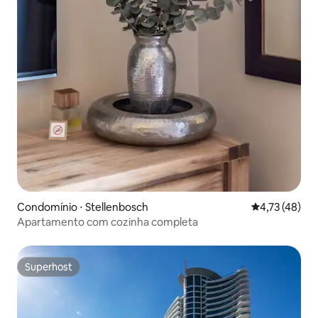
Condomínio ⋅ Stellenbosch
4,73 de uma a
4,73 (48)
Apartamento com cozinha completa
Superhost
Superhost