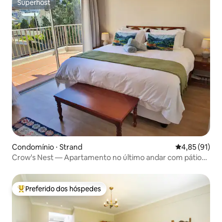
Superhost
Superhost
Condomínio ⋅ Strand
4,85 de uma a
4,85 (91)
Crow's Nest — Apartamento no último andar com pátio
grande
Preferido dos hóspedes
Entre os melhores preferidos dos hóspedes