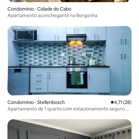
Condomínio ⋅ Cidade do Cabo
Apartamento aconchegante na Borgonha
Condomínio ⋅ Stellenbosch
4,71 de uma a
4,71 (28)
Apartamento de 1 quarto com estacionamento seguro no
subsolo