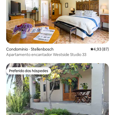
Condomínio ⋅ Stellenbosch
4,93 de uma a
4,93 (87)
Apartamento encantador Westside Studio 33
Preferido dos hóspedes
Preferido dos hóspedes