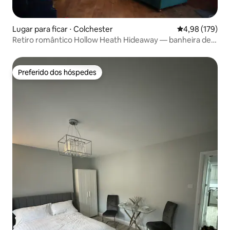
Lugar para ficar ⋅ Colchester
4,98 de uma av
4,98 (179)
Retiro romântico Hollow Heath Hideaway — banheira de
hidromassagem
Preferido dos hóspedes
Preferido dos hóspedes