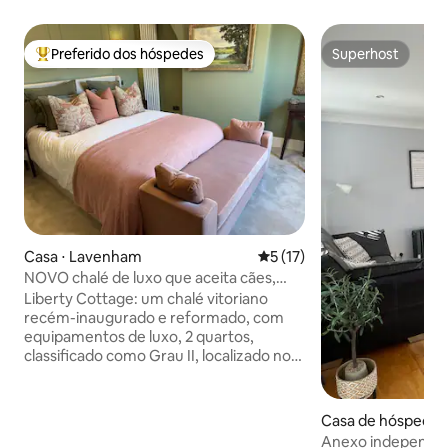
Preferido dos hóspedes
Superhost
Entre os melhores preferidos dos hóspedes
Superhost
Casa ⋅ Lavenham
5 de uma avaliação média de
5 (17)
NOVO chalé de luxo que aceita cães,
estacionamento para veículos elétricos,
Liberty Cottage: um chalé vitoriano
jardim
recém-inaugurado e reformado, com
equipamentos de luxo, 2 quartos,
classificado como Grau II, localizado no
centro da Lavenham medieval.
Adequado para cães, com jardim
fechado e estacionamento privativo no
Casa de hóspedes 
local com carregador para veículos
ter
Anexo independen