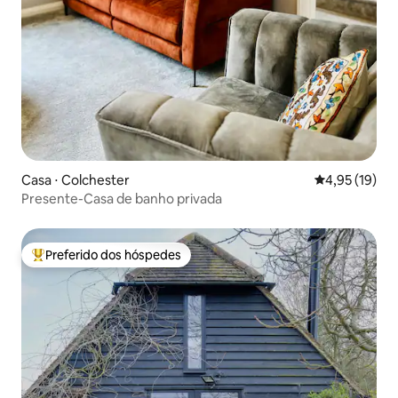
Casa ⋅ Colchester
4,95 de uma a
4,95 (19)
Presente-Casa de banho privada
Preferido dos hóspedes
Entre os melhores preferidos dos hóspedes