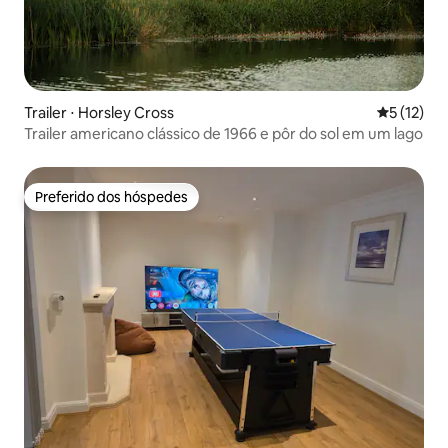
Trailer ⋅ Horsley Cross
5 de uma a
5 (12)
Trailer americano clássico de 1966 e pôr do sol em um lago
Preferido dos hóspedes
Preferido dos hóspedes