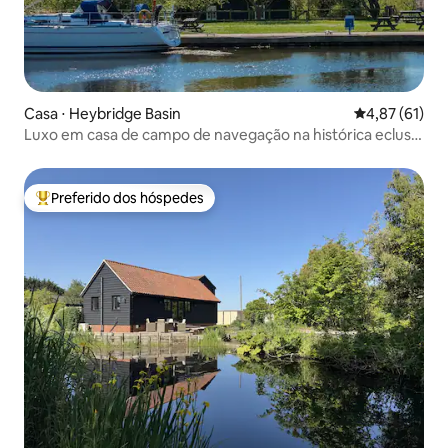
Casa ⋅ Heybridge Basin
4,87 de uma a
4,87 (61)
Luxo em casa de campo de navegação na histórica eclusa
do mar
Preferido dos hóspedes
Entre os melhores preferidos dos hóspedes