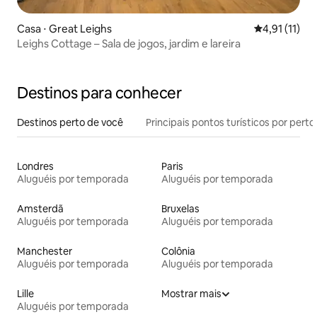
Casa ⋅ Great Leighs
4,91 de uma a
4,91 (11)
Leighs Cottage – Sala de jogos, jardim e lareira
Destinos para conhecer
Destinos perto de você
Principais pontos turísticos por perto
Londres
Paris
Aluguéis por temporada
Aluguéis por temporada
Amsterdã
Bruxelas
Aluguéis por temporada
Aluguéis por temporada
Manchester
Colônia
Aluguéis por temporada
Aluguéis por temporada
Lille
Mostrar mais
Aluguéis por temporada