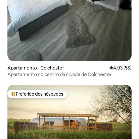
Apartamento ⋅ Colchester
4,93 de uma a
4,93 (55)
Apartamento no centro da cidade de Colchester
Preferido dos hóspedes
Entre os melhores preferidos dos hóspedes