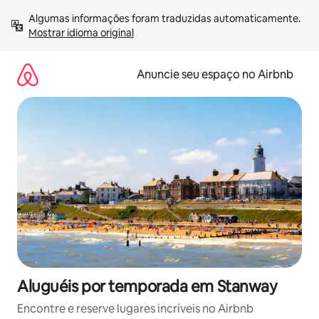
Pular
Algumas informações foram traduzidas automaticamente. 
para
Mostrar idioma original
o
conteúdo
Anuncie seu espaço no Airbnb
Aluguéis por temporada em Stanway
Encontre e reserve lugares incríveis no Airbnb