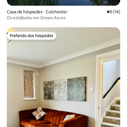
Casa de hóspedes ⋅ Colchester
5 de uma a
5 (14)
Os estábulos em Green Acres
Preferido dos hóspedes
Preferido dos hóspedes