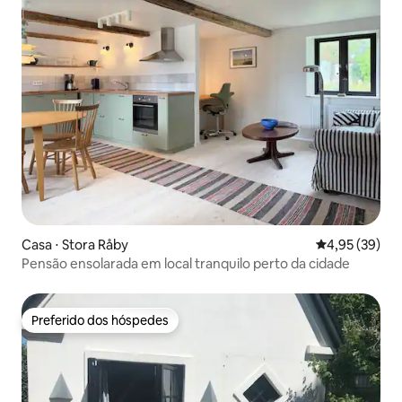
Casa ⋅ Stora Råby
4,95 de uma a
4,95 (39)
Pensão ensolarada em local tranquilo perto da cidade
Preferido dos hóspedes
Preferido dos hóspedes