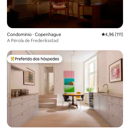
Condomínio ⋅ Copenhague
4,96 de uma av
4,96 (111)
A Pérola de Frederiksstad
Preferido dos hóspedes
Entre os melhores preferidos dos hóspedes