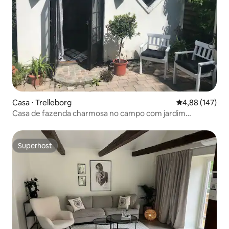
Casa ⋅ Trelleborg
4,88 de uma av
4,88 (147)
Casa de fazenda charmosa no campo com jardim
aconchegante
Superhost
Superhost