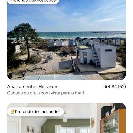
Preferido dos hóspedes
Preferido dos hóspedes
Apartamento ⋅ Höllviken
4,84 de uma a
4,84 (62)
Cabana na praia com vista para o mar!
Preferido dos hóspedes
Entre os melhores preferidos dos hóspedes