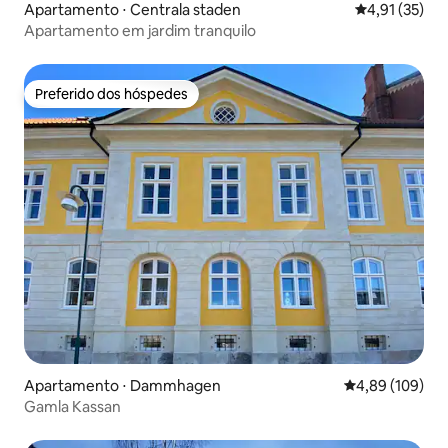
Apartamento ⋅ Centrala staden
4,91 de uma a
4,91 (35)
Apartamento em jardim tranquilo
Preferido dos hóspedes
Preferido dos hóspedes
Apartamento ⋅ Dammhagen
4,89 de uma av
4,89 (109)
Gamla Kassan