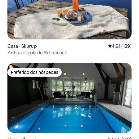
Casa ⋅ Skurup
4,91 de uma av
4,91 (129)
Antiga escola de Skönabäck
Preferido dos hóspedes
Preferido dos hóspedes