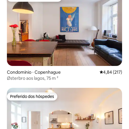
Entre os melhores preferidos dos hóspedes
Condomínio ⋅ Copenhague
4,84 de uma av
4,84 (217)
Østerbro aos lagos, 75 m ²
Preferido dos hóspedes
Preferido dos hóspedes