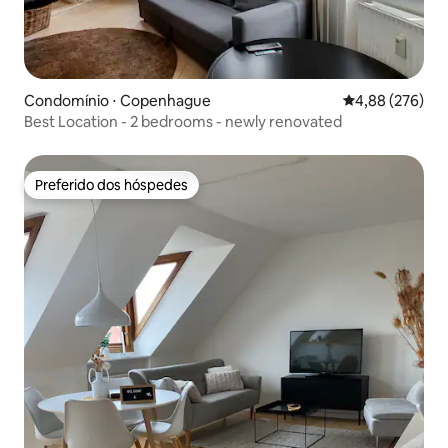
Condomínio ⋅ Copenhague
4,88 de uma ava
4,88 (276)
Best Location - 2 bedrooms - newly renovated
Preferido dos hóspedes
Preferido dos hóspedes