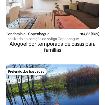
Condomínio ⋅ Copenhague
4,85 de uma ava
4,85 (509)
Localizado no coração da antiga Copenhague
Aluguel por temporada de casas para
famílias
Preferido dos hóspedes
Preferido dos hóspedes