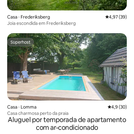
Casa ⋅ Frederiksberg
4,97 de uma a
4,97 (39)
Joia escondida em Frederiksberg
Superhost
Superhost
Casa ⋅ Lomma
4,9 de uma a
4,9 (30)
Casa charmosa perto da praia
Aluguel por temporada de apartamento
com ar-condicionado