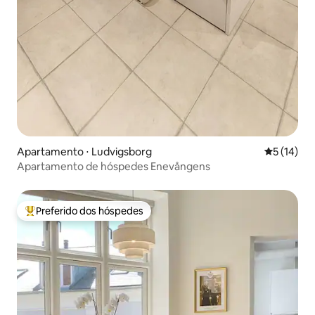
Apartamento ⋅ Ludvigsborg
5 de uma a
5 (14)
Apartamento de hóspedes Enevångens
Preferido dos hóspedes
Entre os melhores preferidos dos hóspedes