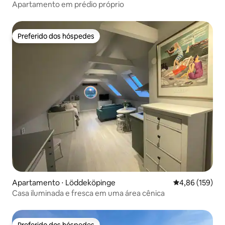
Apartamento em prédio próprio
Preferido dos hóspedes
Preferido dos hóspedes
Apartamento ⋅ Löddeköpinge
4,86 de uma av
4,86 (159)
Casa iluminada e fresca em uma área cênica