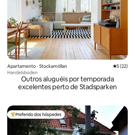
Apartamento ⋅ Stockamöllan
5 de uma a
5 (22)
Handelsboden
Outros aluguéis por temporada
excelentes perto de Stadsparken
Preferido dos hóspedes
Entre os melhores preferidos dos hóspedes