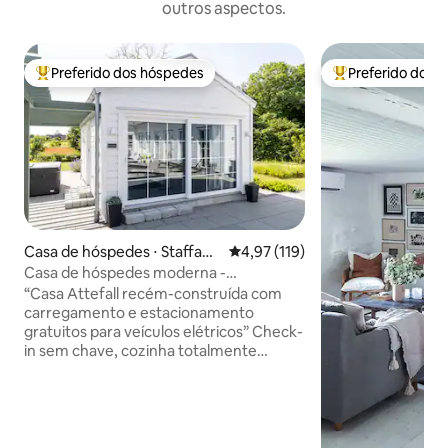
outros aspectos.
Preferido dos hóspedes
Preferido dos 
Entre os melhores preferidos dos hóspedes
Entre os melhore
Casa de hóspedes ⋅ Staffans
4,97 de uma avaliação média de 
4,97 (119)
torp
Casa de hóspedes moderna -
Carregamento EV gratuito - Perto de
“Casa Attefall recém-construída com
E6/ Malmö
carregamento e estacionamento
gratuitos para veículos elétricos” Check-
in sem chave, cozinha totalmente
equipada com micro-ondas,
geladeira/congelador, fogão de indução,
torradeira, chaleira/cafeteira com
acesso gratuito a café e chá. Smart
TV/Apple TV/Netflix, internet de alta