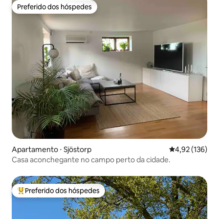
Preferido dos hóspedes
Preferido dos hóspedes
Apartamento ⋅ Sjöstorp
4,92 de uma av
4,92 (136)
Casa aconchegante no campo perto da cidade.
Preferido dos hóspedes
Entre os melhores preferidos dos hóspedes