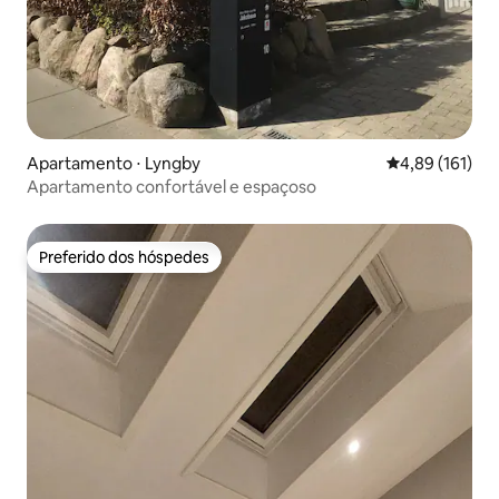
Apartamento ⋅ Lyngby
4,89 de uma av
4,89 (161)
Apartamento confortável e espaçoso
Preferido dos hóspedes
Preferido dos hóspedes