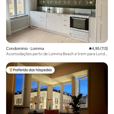
Condomínio ⋅ Lomma
4,95 de uma av
4,95 (113)
Acomodações perto de Lomma Beach e trem para Lund e
Malmö
Preferido dos hóspedes
Entre os melhores preferidos dos hóspedes