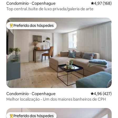
Condomínio ⋅ Copenhague
4,97 de uma av
4,97 (168)
Top central /suíte de luxo privada/galeria de arte
Preferido dos hóspedes
Entre os melhores preferidos dos hóspedes
Condomínio ⋅ Copenhague
4,96 de uma av
4,96 (427)
Melhor localização - Um dos maiores banheiros de CPH
Preferido dos hóspedes